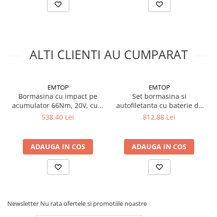
ALTI CLIENTI AU CUMPARAT
EMTOP
EMTOP
Bormasina cu impact pe
Set bormasina si
acumulator 66Nm, 20V, cu 2
autofiletanta cu baterie de
acumulatori 2.0Ah si
20V, cu accesorii si cutie de
538,40 Lei
812,88 Lei
incarcator inclus, EMTOP
transport, EMTOP
ADAUGA IN COS
ADAUGA IN COS
Newsletter
Nu rata ofertele si promotiile noastre