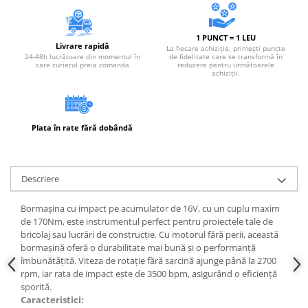
1 PUNCT = 1 LEU
Livrare rapidă
La fiecare achiziție, primești puncte
24-48h lucrătoare din momentul în
de fidelitate care se transformă în
care curierul preia comanda
reducere pentru următoarele
achiziții.
Plata în rate fără dobândă
Descriere
Bormașina cu impact pe acumulator de 16V, cu un cuplu maxim
de 170Nm, este instrumentul perfect pentru proiectele tale de
bricolaj sau lucrări de construcție. Cu motorul fără perii, această
bormașină oferă o durabilitate mai bună și o performanță
îmbunătățită. Viteza de rotație fără sarcină ajunge până la 2700
rpm, iar rata de impact este de 3500 bpm, asigurând o eficiență
sporită.
Caracteristici: