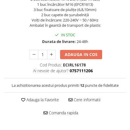
1 buc încărcător M16 (EFCR1613)
3 buc fixatoare de piulițe (6,8,10mm)
2 buc capete de șurubelniță
Volți de încărcare: 220-240V ~ 50 / 60Hz
Ambalat în geantă de transport de plastic
IN STOC
Durata de livrare:
24-48h
ADAUGA IN COS
Cod Produs:
ECIRL16178
Ai nevoie de ajutor?
0757111206
La achizitionarea acestui produs primiti
12
puncte de fidelitate
Adauga la Favorite
Cere informatii
Comanda rapida