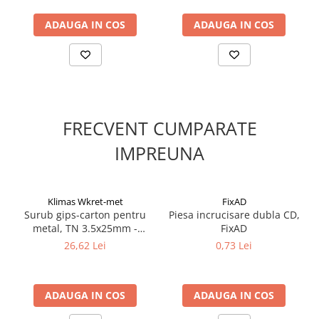
ADAUGA IN COS
ADAUGA IN COS
FRECVENT CUMPARATE
IMPREUNA
Klimas Wkret-met
FixAD
Surub gips-carton pentru
Piesa incrucisare dubla CD,
metal, TN 3.5x25mm -
FixAD
KSGM-35025, Klimas Wkret-
26,62 Lei
0,73 Lei
met
ADAUGA IN COS
ADAUGA IN COS