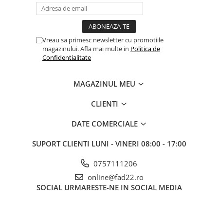
Instrumente de masurat si trasat
Rigle si echere
Nivele
Vreau sa primesc newsletter cu promotiile
Rulete
magazinului. Afla mai multe in
Politica de
Confidentialitate
Markere
Suruburi, cuie, dibluri si alte
elemente de fixare
MAGAZINUL MEU
Dibluri
CLIENTI
Dibluri cu surub
Dibluri cui percutie
DATE COMERCIALE
Dibluri cu carlig
SUPORT CLIENTI
LUNI - VINERI 08:00 - 17:00
Dibluri pentru gips-carton
Dibluri pentru lemn
0757111206
Dibluri pentru termoizolatii
online@fad22.ro
Dibluri rosii SFX
SOCIAL
URMARESTE-NE IN SOCIAL MEDIA
Suruburi
Suruburi pentru gips-carton