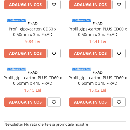
Accesorii electrice
ADAUGA IN COS
ADAUGA IN COS
Amestecatoare electrice
Scule de mana
FixAD
FixAD
Surubelnite, clesti si chei
Profil gips-carton CD60 x
Profil gips-carton PLUS CD60 x
0.50mm x 3m, FixAD
0.50mm x 3m, FixAD
Ciocane si topoare
9,84 Lei
12,41 Lei
Dalti, spituri, leviere
Cuttere, cutite si foarfece
ADAUGA IN COS
ADAUGA IN COS
Fierastraie
Accesorii si consumabile
FixAD
FixAD
Accesorii pentru polizare, slefuire
Profil gips-carton PLUS CD60 x
Profil gips-carton PLUS CD60 x
si frezare
0.50mm x 4m, FixAD
0.60mm x 3m, FixAD
Biti
15,15 Lei
15,02 Lei
Burghie
ADAUGA IN COS
ADAUGA IN COS
Organizatoare
Accesorii unelte
Role abrazive
Newsletter
Nu rata ofertele si promotiile noastre
Unelte electrice speciale