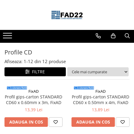
Toate Produsele
Materiale de constructii
Termoizolatii
Vata minerala
Profile CD
Polistiren
Afiseaza:
1-
12
din
12
produse
Accesorii termosistem
FILTRE
Lemn pentru constructii
OSB
Cherestea
FixAD
FixAD
Profil gips-carton STANDARD
Profil gips-carton STANDARD
Dusumea
CD60 x 0.60mm x 3m, FixAD
CD60 x 0.50mm x 4m, FixAD
Lambriu
13,39 Lei
13,89 Lei
Tavan
Accesorii pentru cofraje
ADAUGA IN COS
ADAUGA IN COS
Materiale prafoase