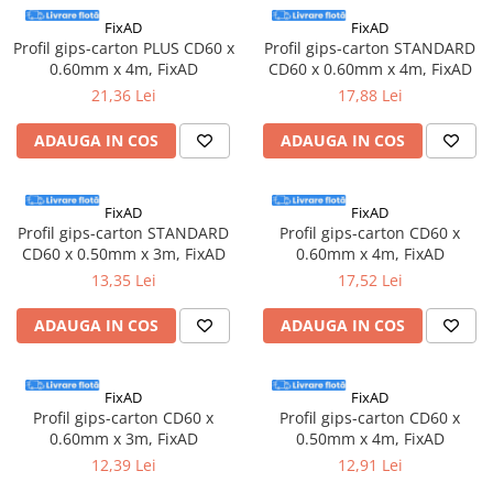
Adezivi
FixAD
FixAD
Gleturi
Profil gips-carton PLUS CD60 x
Profil gips-carton STANDARD
0.60mm x 4m, FixAD
CD60 x 0.60mm x 4m, FixAD
Ipsos
21,36 Lei
17,88 Lei
Mortare
Tencuieli decorative
ADAUGA IN COS
ADAUGA IN COS
Sape de egalizare, sape
autonivelante si pardoseli
industriale
Zidarie
FixAD
FixAD
Profil gips-carton STANDARD
Profil gips-carton CD60 x
Buiandrugi
CD60 x 0.50mm x 3m, FixAD
0.60mm x 4m, FixAD
Caramizi
13,35 Lei
17,52 Lei
Scule electrice, unelte si accesorii
ADAUGA IN COS
ADAUGA IN COS
Scule electrice
Acumulatori
Masini de gaurit si insurubat
FixAD
FixAD
Profil gips-carton CD60 x
Profil gips-carton CD60 x
Polizoare unghiulare
0.60mm x 3m, FixAD
0.50mm x 4m, FixAD
Ferastraie circulare
12,39 Lei
12,91 Lei
Generatoare