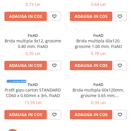
Accesorii electrice
0,73 Lei
0,64 Lei
Amestecatoare electrice
ADAUGA IN COS
ADAUGA IN COS
Scule de mana
Surubelnite, clesti si chei
Ciocane si topoare
FixAD
FixAD
Brida multipla 9x12, grosime
Brida multipla 60x120,
Dalti, spituri, leviere
0.80 mm, FixAD
grosime 1.00 mm, FixAD
Cuttere, cutite si foarfece
0,76 Lei
0,78 Lei
Fierastraie
Accesorii si consumabile
ADAUGA IN COS
ADAUGA IN COS
Accesorii pentru polizare, slefuire
si frezare
FixAD
FixAD
Biti
Profil gips-carton STANDARD
Brida multipla 60x120mm,
Burghie
CD60 x 0.60mm x 3m, FixAD
grosime 0.65 mm,
100buc/cutie - FixAD
13,39 Lei
0,39 Lei
Organizatoare
Accesorii unelte
ADAUGA IN COS
ADAUGA IN COS
Role abrazive
Unelte electrice speciale