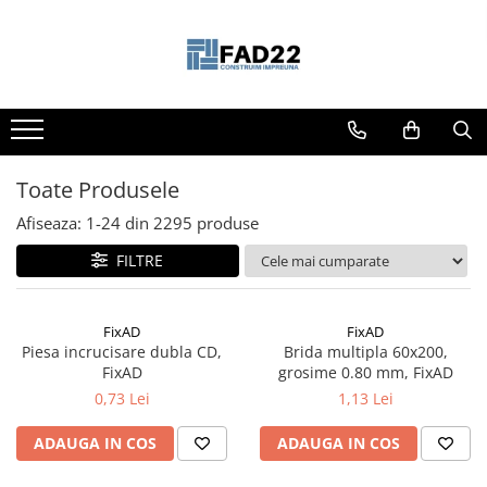
Toate Produsele
Materiale de constructii
Termoizolatii
Vata minerala
Toate Produsele
Polistiren
Afiseaza:
1-
24
din
2295
produse
Accesorii termosistem
FILTRE
Lemn pentru constructii
OSB
Cherestea
FixAD
FixAD
Piesa incrucisare dubla CD,
Brida multipla 60x200,
Dusumea
FixAD
grosime 0.80 mm, FixAD
Lambriu
0,73 Lei
1,13 Lei
Tavan
Accesorii pentru cofraje
ADAUGA IN COS
ADAUGA IN COS
Materiale prafoase