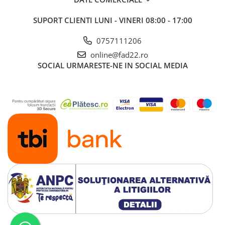
Electrice
SUPORT CLIENTI
LUNI - VINERI 08:00 - 17:00
Prelungitoare si derulatoare
0757111206
Prize, intrerupatoare si stechere
online@fad22.ro
Intrerupatoare
SOCIAL
URMARESTE-NE IN SOCIAL MEDIA
Prize
Stechere
Banda izolatoare
Cablu si tubulatura
Corpuri si surse de iluminat
Becuri si tuburi LED
Curte si gradina
Garduri metalice
Plasa gard
Stalpi gard
Panouri gard
Utilaje pentru gradina