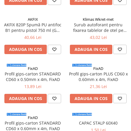
ADAUGA IN COS
ADAUGA IN COS
Suruburi pentru lemn
Suruburi autoforante
AKFIX
Klimas Wkret-met
Suruburi pentru tabla
AKFIX 820P Spumă PU antifoc
Surub autoforant pentru
Ancore mecanice
B1 pentru pistol 750 ml (GW
fixarea tablelor de otel pe
850 g)
suport de lemn, 4,8x35mm,
Cuie
40,66 Lei
43,02 Lei
RAL7016 - WFD-48035-7016,
Cuie constructii
Klimas Wkret-met
ADAUGA IN COS
ADAUGA IN COS
Finisaje si amenajari interioare
Gips carton, profile si accesorii
FixAD
FixAD
Placi gips carton
Profil gips-carton STANDARD
Profil gips-carton PLUS CD60 x
Profile gips carton
CD60 x 0.50mm x 4m, FixAD
0.60mm x 4m, FixAD
Accesorii gips carton
13,89 Lei
21,36 Lei
Benzi gips carton
ADAUGA IN COS
ADAUGA IN COS
Accesorii tencuieli
Silicon, spume si adezivi de montaj
Adezivi montaj
FixAD
Profil gips-carton STANDARD
CAPAC STALP 60X40
Etanse
CD60 x 0.60mm x 4m, FixAD
1,50 Lei