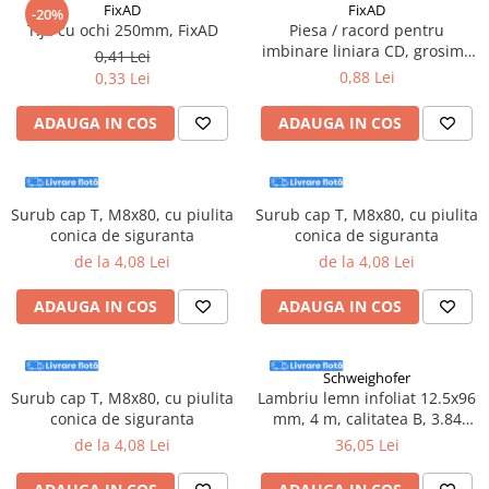
FixAD
FixAD
Instrumente de masurat si trasat
-20%
Tija cu ochi 250mm, FixAD
Piesa / racord pentru
Rigle si echere
imbinare liniara CD, grosime
0,41 Lei
0.50mm - 50 bucati/cutie
Nivele
0,88 Lei
0,33 Lei
Rulete
ADAUGA IN COS
ADAUGA IN COS
Markere
Suruburi, cuie, dibluri si alte
elemente de fixare
Dibluri
Surub cap T, M8x80, cu piulita
Surub cap T, M8x80, cu piulita
conica de siguranta
conica de siguranta
Dibluri cu surub
de la 4,08 Lei
de la 4,08 Lei
Dibluri cui percutie
Dibluri cu carlig
ADAUGA IN COS
ADAUGA IN COS
Dibluri pentru gips-carton
Dibluri pentru lemn
Schweighofer
Dibluri pentru termoizolatii
Surub cap T, M8x80, cu piulita
Lambriu lemn infoliat 12.5x96
Dibluri rosii SFX
conica de siguranta
mm, 4 m, calitatea B, 3.84
mp/pachet, Schweighofer
Suruburi
de la 4,08 Lei
36,05 Lei
Suruburi pentru gips-carton