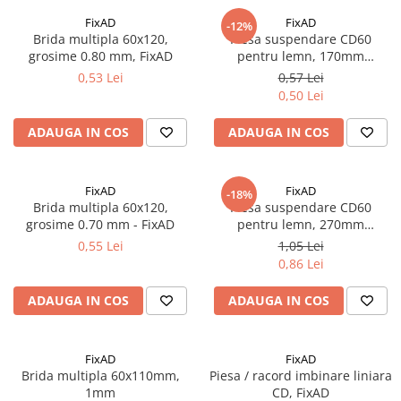
Adezivi
FixAD
FixAD
-12%
Gleturi
Brida multipla 60x120,
Piesa suspendare CD60
grosime 0.80 mm, FixAD
pentru lemn, 170mm
Ipsos
lungime, FixAD
0,53 Lei
0,57 Lei
Mortare
0,50 Lei
Tencuieli decorative
Sape de egalizare, sape
ADAUGA IN COS
ADAUGA IN COS
autonivelante si pardoseli
industriale
Zidarie
FixAD
FixAD
-18%
Buiandrugi
Brida multipla 60x120,
Piesa suspendare CD60
Caramizi
grosime 0.70 mm - FixAD
pentru lemn, 270mm
lungime, FixAD
Scule electrice, unelte si accesorii
0,55 Lei
1,05 Lei
0,86 Lei
Scule electrice
Acumulatori
ADAUGA IN COS
ADAUGA IN COS
Masini de gaurit si insurubat
Polizoare unghiulare
FixAD
FixAD
Ferastraie circulare
Brida multipla 60x110mm,
Piesa / racord imbinare liniara
Generatoare
1mm
CD, FixAD