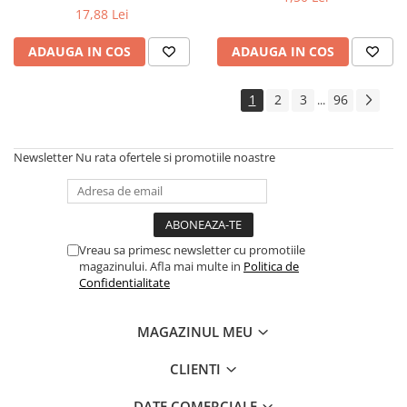
Silicon
17,88 Lei
Spuma
Accesorii parchet
ADAUGA IN COS
ADAUGA IN COS
Plinta si accesorii
1
2
3
96
...
Izolatori parchet
Profile trecere
Benzi adezive
Newsletter
Nu rata ofertele si promotiile noastre
Tencuieli decorative si vopsele
Vopsele speciale si spray vopsea
Chituri pentru rosturi
Vreau sa primesc newsletter cu promotiile
Unelte si accesorii pentru zidarie si
magazinului. Afla mai multe in
Politica de
zugravit
Confidentialitate
Unelte pentru gresie si faianta
Acoperis
MAGAZINUL MEU
Sindrila bituminoasa si accesorii
CLIENTI
Placi ondulate si accesorii
Folii acoperis
DATE COMERCIALE