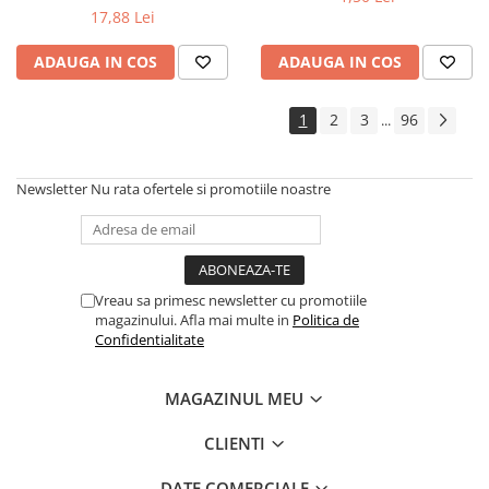
Silicon
17,88 Lei
Spuma
Accesorii parchet
ADAUGA IN COS
ADAUGA IN COS
Plinta si accesorii
1
2
3
96
...
Izolatori parchet
Profile trecere
Benzi adezive
Newsletter
Nu rata ofertele si promotiile noastre
Tencuieli decorative si vopsele
Vopsele speciale si spray vopsea
Chituri pentru rosturi
Vreau sa primesc newsletter cu promotiile
Unelte si accesorii pentru zidarie si
magazinului. Afla mai multe in
Politica de
zugravit
Confidentialitate
Unelte pentru gresie si faianta
Acoperis
MAGAZINUL MEU
Sindrila bituminoasa si accesorii
CLIENTI
Placi ondulate si accesorii
Folii acoperis
DATE COMERCIALE