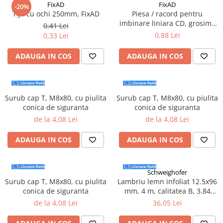
FixAD
FixAD
Instrumente de masurat si trasat
-20%
Tija cu ochi 250mm, FixAD
Piesa / racord pentru
Rigle si echere
imbinare liniara CD, grosime
0,41 Lei
0.50mm - 50 bucati/cutie
Nivele
0,88 Lei
0,33 Lei
Rulete
ADAUGA IN COS
ADAUGA IN COS
Markere
Suruburi, cuie, dibluri si alte
elemente de fixare
Dibluri
Surub cap T, M8x80, cu piulita
Surub cap T, M8x80, cu piulita
conica de siguranta
conica de siguranta
Dibluri cu surub
de la 4,08 Lei
de la 4,08 Lei
Dibluri cui percutie
Dibluri cu carlig
ADAUGA IN COS
ADAUGA IN COS
Dibluri pentru gips-carton
Dibluri pentru lemn
Schweighofer
Dibluri pentru termoizolatii
Surub cap T, M8x80, cu piulita
Lambriu lemn infoliat 12.5x96
Dibluri rosii SFX
conica de siguranta
mm, 4 m, calitatea B, 3.84
mp/pachet, Schweighofer
Suruburi
de la 4,08 Lei
36,05 Lei
Suruburi pentru gips-carton