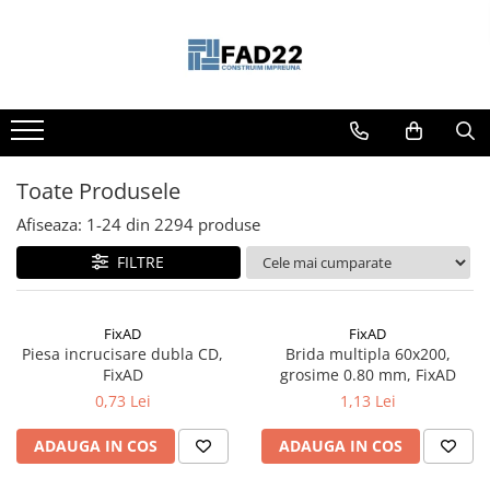
Toate Produsele
Materiale de constructii
Termoizolatii
Vata minerala
Toate Produsele
Polistiren
Afiseaza:
1-
24
din
2294
produse
Accesorii termosistem
FILTRE
Lemn pentru constructii
OSB
Cherestea
FixAD
FixAD
Piesa incrucisare dubla CD,
Brida multipla 60x200,
Dusumea
FixAD
grosime 0.80 mm, FixAD
Lambriu
0,73 Lei
1,13 Lei
Tavan
Accesorii pentru cofraje
ADAUGA IN COS
ADAUGA IN COS
Materiale prafoase