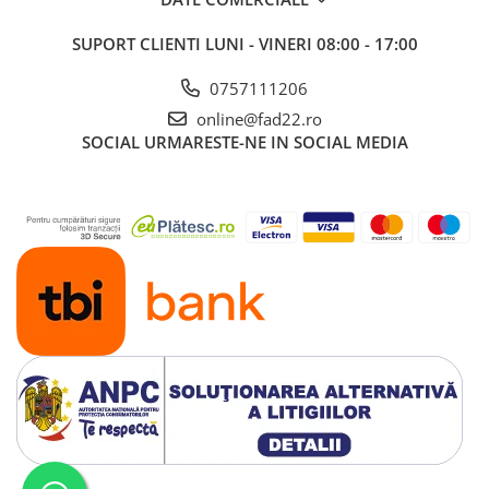
Electrice
SUPORT CLIENTI
LUNI - VINERI 08:00 - 17:00
Prelungitoare si derulatoare
0757111206
Prize, intrerupatoare si stechere
online@fad22.ro
Intrerupatoare
SOCIAL
URMARESTE-NE IN SOCIAL MEDIA
Prize
Stechere
Banda izolatoare
Cablu si tubulatura
Corpuri si surse de iluminat
Becuri si tuburi LED
Curte si gradina
Garduri metalice
Plasa gard
Stalpi gard
Panouri gard
Utilaje pentru gradina