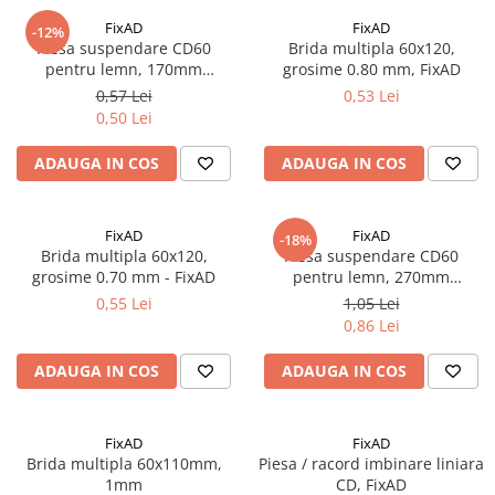
Adezivi
FixAD
FixAD
-12%
Gleturi
Piesa suspendare CD60
Brida multipla 60x120,
pentru lemn, 170mm
grosime 0.80 mm, FixAD
Ipsos
lungime, FixAD
0,57 Lei
0,53 Lei
Mortare
0,50 Lei
Tencuieli decorative
Sape de egalizare, sape
ADAUGA IN COS
ADAUGA IN COS
autonivelante si pardoseli
industriale
Zidarie
FixAD
FixAD
-18%
Buiandrugi
Brida multipla 60x120,
Piesa suspendare CD60
Caramizi
grosime 0.70 mm - FixAD
pentru lemn, 270mm
lungime, FixAD
Scule electrice, unelte si accesorii
0,55 Lei
1,05 Lei
0,86 Lei
Scule electrice
Acumulatori
ADAUGA IN COS
ADAUGA IN COS
Masini de gaurit si insurubat
Polizoare unghiulare
FixAD
FixAD
Ferastraie circulare
Brida multipla 60x110mm,
Piesa / racord imbinare liniara
Generatoare
1mm
CD, FixAD