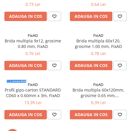
Accesorii electrice
0,73 Lei
0,64 Lei
Amestecatoare electrice
ADAUGA IN COS
ADAUGA IN COS
Scule de mana
Surubelnite, clesti si chei
Ciocane si topoare
FixAD
FixAD
Brida multipla 9x12, grosime
Brida multipla 60x120,
Dalti, spituri, leviere
0.80 mm, FixAD
grosime 1.00 mm, FixAD
Cuttere, cutite si foarfece
0,76 Lei
0,78 Lei
Fierastraie
Accesorii si consumabile
ADAUGA IN COS
ADAUGA IN COS
Accesorii pentru polizare, slefuire
si frezare
FixAD
FixAD
Biti
Profil gips-carton STANDARD
Brida multipla 60x120mm,
Burghie
CD60 x 0.60mm x 3m, FixAD
grosime 0.65 mm,
100buc/cutie - FixAD
13,39 Lei
0,39 Lei
Organizatoare
Accesorii unelte
ADAUGA IN COS
ADAUGA IN COS
Role abrazive
Unelte electrice speciale