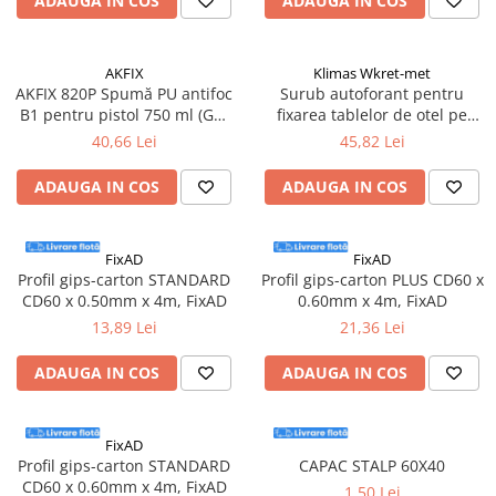
ADAUGA IN COS
ADAUGA IN COS
Suruburi pentru lemn
Suruburi autoforante
AKFIX
Klimas Wkret-met
Suruburi pentru tabla
AKFIX 820P Spumă PU antifoc
Surub autoforant pentru
Ancore mecanice
B1 pentru pistol 750 ml (GW
fixarea tablelor de otel pe
850 g)
suport de lemn, 4,8x35mm,
Cuie
40,66 Lei
45,82 Lei
RAL7016 - WFD-48035-7016,
Cuie constructii
Klimas Wkret-met
ADAUGA IN COS
ADAUGA IN COS
Finisaje si amenajari interioare
Gips carton, profile si accesorii
FixAD
FixAD
Placi gips carton
Profil gips-carton STANDARD
Profil gips-carton PLUS CD60 x
Profile gips carton
CD60 x 0.50mm x 4m, FixAD
0.60mm x 4m, FixAD
Accesorii gips carton
13,89 Lei
21,36 Lei
Benzi gips carton
ADAUGA IN COS
ADAUGA IN COS
Accesorii tencuieli
Silicon, spume si adezivi de montaj
Adezivi montaj
FixAD
Profil gips-carton STANDARD
CAPAC STALP 60X40
Etanse
CD60 x 0.60mm x 4m, FixAD
1,50 Lei