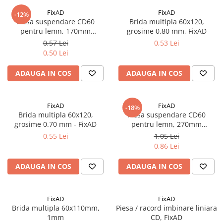
Scari aluminiu / otel
Gleturi
Izolatori parchet
Accesorii si consumabile
FixAD
FixAD
Ipsos
Cuie
Profile trecere
-12%
Solutii curatare
Piesa suspendare CD60
Brida multipla 60x120,
Mortare
Accesorii pentru polizare, slefuire
Benzi adezive
Cuie constructii
pentru lemn, 170mm
grosime 0.80 mm, FixAD
si frezare
Tencuieli decorative
lungime, FixAD
Tencuieli decorative si vopsele
0,57 Lei
0,53 Lei
Biti
Sape de egalizare, sape
0,50 Lei
Vopsele speciale si spray vopsea
autonivelante si pardoseli
Burghie
Chituri pentru rosturi
industriale
ADAUGA IN COS
ADAUGA IN COS
Zidarie
Organizatoare
Unelte si accesorii pentru zidarie si
Accesorii unelte
Buiandrugi
zugravit
Role abrazive
Caramizi
FixAD
FixAD
Unelte pentru gresie si faianta
-18%
Unelte electrice speciale
Brida multipla 60x120,
Piesa suspendare CD60
grosime 0.70 mm - FixAD
pentru lemn, 270mm
Instrumente de masurat si trasat
lungime, FixAD
0,55 Lei
1,05 Lei
Rigle si echere
0,86 Lei
Nivele
ADAUGA IN COS
ADAUGA IN COS
Rulete
Markere
FixAD
FixAD
Brida multipla 60x110mm,
Piesa / racord imbinare liniara
1mm
CD, FixAD