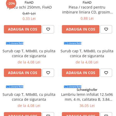
FixAD
FixAD
-20%
Tija cu ochi 250mm, FixAD
Piesa / racord pentru
imbinare liniara CD, grosime
0,41 Lei
0.50mm - 50 bucati/cutie
0,88 Lei
0,33 Lei
ADAUGA IN COS
ADAUGA IN COS
Surub cap T, M8x80, cu piulita
Surub cap T, M8x80, cu piulita
conica de siguranta
conica de siguranta
de la 4,08 Lei
de la 4,08 Lei
ADAUGA IN COS
ADAUGA IN COS
Schweighofer
Surub cap T, M8x80, cu piulita
Lambriu lemn infoliat 12.5x96
conica de siguranta
mm, 4 m, calitatea B, 3.84
mp/pachet, Schweighofer
de la 4,08 Lei
36,05 Lei