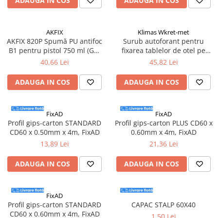
ADAUGA IN COS
ADAUGA IN COS
AKFIX
Klimas Wkret-met
AKFIX 820P Spumă PU antifoc
Surub autoforant pentru
B1 pentru pistol 750 ml (GW
fixarea tablelor de otel pe
850 g)
suport de lemn, 4,8x35mm,
40,66 Lei
45,82 Lei
RAL7016 - WFD-48035-7016,
Klimas Wkret-met
ADAUGA IN COS
ADAUGA IN COS
FixAD
FixAD
Profil gips-carton STANDARD
Profil gips-carton PLUS CD60 x
CD60 x 0.50mm x 4m, FixAD
0.60mm x 4m, FixAD
13,89 Lei
21,36 Lei
ADAUGA IN COS
ADAUGA IN COS
FixAD
Profil gips-carton STANDARD
CAPAC STALP 60X40
CD60 x 0.60mm x 4m, FixAD
1,50 Lei