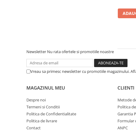
Instrumente de masurat si trasat
ADAUG
Rigle si echere
Nivele
Rulete
Markere
Suruburi, cuie, dibluri si alte
elemente de fixare
Newsletter
Nu rata ofertele si promotiile noastre
Dibluri
Dibluri cu surub
Vreau sa primesc newsletter cu promotiile magazinului. Af
Dibluri cui percutie
Dibluri cu carlig
MAGAZINUL MEU
CLIENTI
Dibluri pentru gips-carton
Dibluri pentru lemn
Despre noi
Metode de
Termeni si Conditii
Politica d
Dibluri pentru termoizolatii
Politica de Confidentialitate
Garantia 
Dibluri rosii SFX
Politica de livrare
Formular 
Suruburi
Contact
ANPC
Suruburi pentru gips-carton