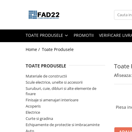
Toate Produsele
Materiale de constructii
TOATE PRODUSELE
PROMOTII
VERIFICARE LIV
Termoizolatii
Vata minerala
Home /
Toate Produsele
Polistiren
Accesorii termosistem
Toate 
TOATE PRODUSELE
Lemn pentru constructii
Afiseaza:
Materiale de constructii
OSB
Scule electrice, unelte si accesorii
Cherestea
Suruburi, cuie, dibluri si alte elemente de
fixare
Dusumea
Finisaje si amenajari interioare
Lambriu
Acoperis
Piesa in
Tavan
Electrice
Curte si gradina
Accesorii pentru cofraje
Echipamente de protectie si imbracaminte
Materiale prafoase
Auto
ADAUG