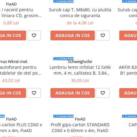
FixAD
 / racord pentru
Surub cap T, M8x80, cu piulita
Surub cap
 liniara CD, grosime
conica de siguranta
con
 - 50 bucati/cutie
0,88 Lei
de la 4,08 Lei
A IN COS
ADAUGA IN COS
ADAU
imas Wkret-met
Schweighofer
autoforant pentru
Lambriu lemn infoliat 12.5x96
AKFIX 82
 tablelor de otel pe
mm, 4 m, calitatea B, 3.84
B1 pent
de lemn, 4,8x35mm,
mp/pachet, Schweighofer
43,02 Lei
36,05 Lei
 - WFD-48035-7016,
mas Wkret-met
A IN COS
ADAUGA IN COS
ADAU
FixAD
FixAD
ps-carton PLUS CD60 x
Profil gips-carton STANDARD
CAP
mm x 4m, FixAD
CD60 x 0.60mm x 4m, FixAD