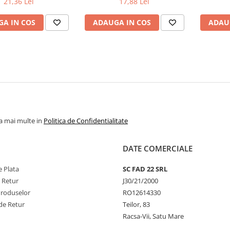
21,36 Lei
17,88 Lei
A IN COS
ADAUGA IN COS
ADAU
la mai multe in
Politica de Confidentialitate
DATE COMERCIALE
 Plata
SC FAD 22 SRL
e Retur
J30/21/2000
Produselor
RO12614330
de Retur
Teilor, 83
Racsa-Vii, Satu Mare