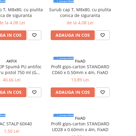
 T, M8x80, cu piulita
Surub cap T, M8x80, cu piulita
ica de siguranta
conica de siguranta
de la 4,08 Lei
de la 4,08 Lei
GA IN COS
ADAUGA IN COS
AKFIX
FixAD
0P Spumă PU antifoc
Profil gips-carton STANDARD
ru pistol 750 ml (GW
CD60 x 0.50mm x 4m, FixAD
850 g)
40,66 Lei
13,89 Lei
GA IN COS
ADAUGA IN COS
FixAD
AC STALP 60X40
Profil gips-carton STANDARD
UD28 x 0.60mm x 4m, FixAD
1,50 Lei