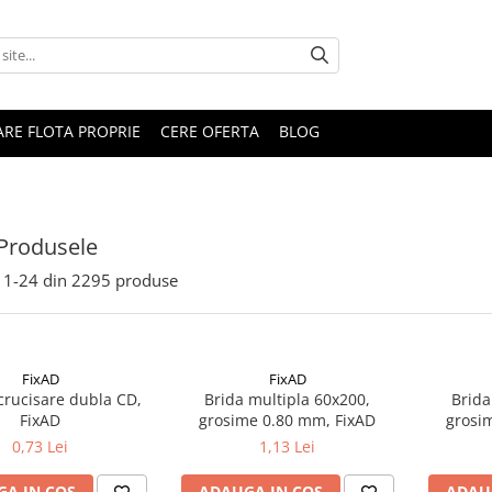
RARE FLOTA PROPRIE
CERE OFERTA
BLOG
Produsele
1-
24
din
2295
produse
FixAD
FixAD
crucisare dubla CD,
Brida multipla 60x200,
Brida
FixAD
grosime 0.80 mm, FixAD
grosi
0,73 Lei
1,13 Lei
A IN COS
ADAUGA IN COS
ADAU