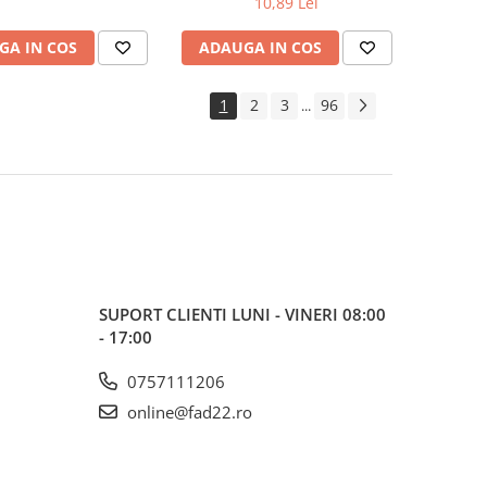
10,89 Lei
GA IN COS
ADAUGA IN COS
1
2
3
96
...
SUPORT CLIENTI
LUNI - VINERI 08:00
- 17:00
0757111206
online@fad22.ro