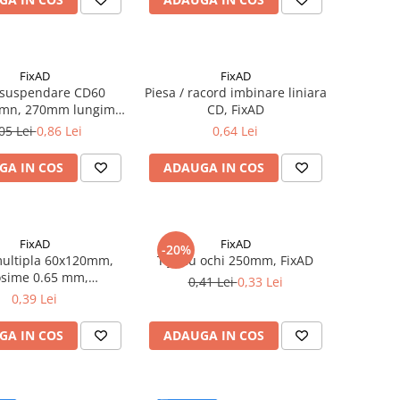
FixAD
FixAD
 suspendare CD60
Piesa / racord imbinare liniara
emn, 270mm lungime,
CD, FixAD
FixAD
05 Lei
0,86 Lei
0,64 Lei
GA IN COS
ADAUGA IN COS
FixAD
FixAD
-20%
multipla 60x120mm,
Tija cu ochi 250mm, FixAD
osime 0.65 mm,
0,41 Lei
0,33 Lei
uc/cutie - FixAD
0,39 Lei
GA IN COS
ADAUGA IN COS