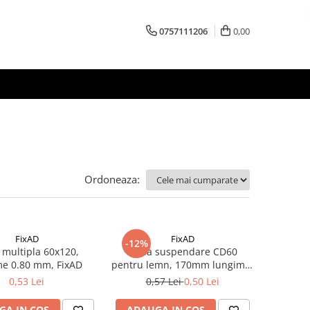
0757111206
0,00
Ordoneaza:
FixAD
FixAD
-12%
 multipla 60x120,
Piesa suspendare CD60
me 0.80 mm, FixAD
pentru lemn, 170mm lungime,
FixAD
0,53 Lei
0,57 Lei
0,50 Lei
GA IN COS
ADAUGA IN COS