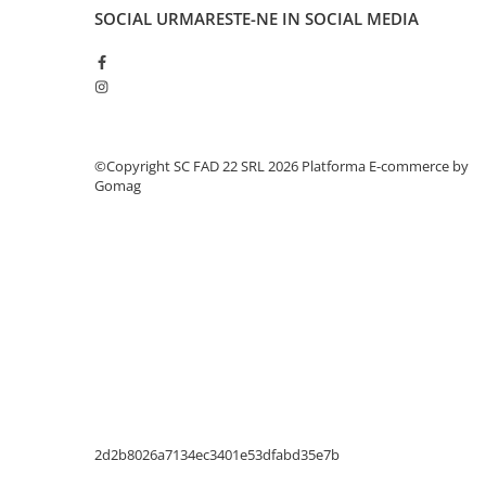
Suruburi pentru lemn
SOCIAL
URMARESTE-NE IN SOCIAL MEDIA
Suruburi autoforante
Suruburi pentru tabla
Ancore mecanice
Cuie
©Copyright SC FAD 22 SRL 2026
Platforma E-commerce by
Cuie constructii
Gomag
Finisaje si amenajari interioare
Gips carton, profile si accesorii
Placi gips carton
Profile gips carton
Accesorii gips carton
Benzi gips carton
Accesorii tencuieli
Silicon, spume si adezivi de montaj
Adezivi montaj
2d2b8026a7134ec3401e53dfabd35e7b
Etanse