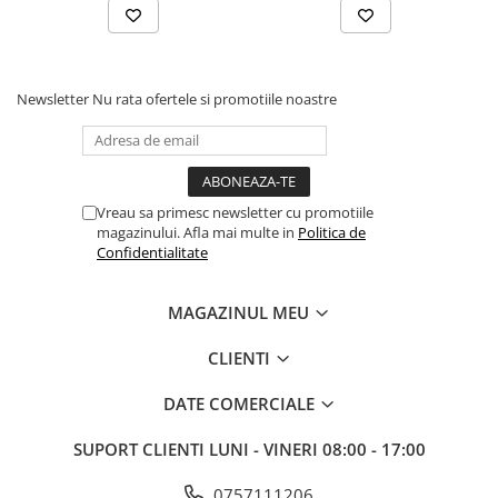
Electrice
Prelungitoare si derulatoare
Prize, intrerupatoare si stechere
Newsletter
Nu rata ofertele si promotiile noastre
Intrerupatoare
Prize
Stechere
Vreau sa primesc newsletter cu promotiile
Banda izolatoare
magazinului. Afla mai multe in
Politica de
Cablu si tubulatura
Confidentialitate
Corpuri si surse de iluminat
MAGAZINUL MEU
Becuri si tuburi LED
Curte si gradina
CLIENTI
Garduri metalice
DATE COMERCIALE
Plasa gard
Stalpi gard
SUPORT CLIENTI
LUNI - VINERI 08:00 - 17:00
Panouri gard
0757111206
Utilaje pentru gradina