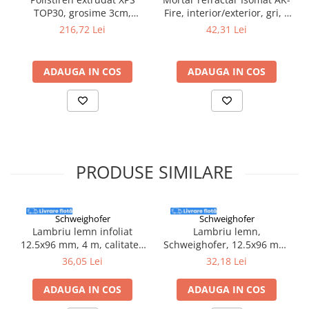
Silicon
TOP30, grosime 3cm,
Fire, interior/exterior, gri, 5
Spuma
1250x600x30mm,
kg
216,72 Lei
42,31 Lei
Accesorii parchet
0.315mc/bax - Austrotherm
Plinta si accesorii
ADAUGA IN COS
ADAUGA IN COS
Izolatori parchet
Profile trecere
Benzi adezive
Tencuieli decorative si vopsele
Vopsele speciale si spray vopsea
PRODUSE SIMILARE
Chituri pentru rosturi
Unelte si accesorii pentru zidarie si
zugravit
Schweighofer
Schweighofer
Unelte pentru gresie si faianta
Lambriu lemn infoliat
Lambriu lemn,
12.5x96 mm, 4 m, calitatea
Schweighofer, 12.5x96 mm,
Acoperis
B, 3.84 mp/pachet,
3 m, calitatea B
36,05 Lei
32,18 Lei
Sindrila bituminoasa si accesorii
Schweighofer
Placi ondulate si accesorii
ADAUGA IN COS
ADAUGA IN COS
Folii acoperis