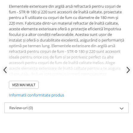
Instrumente de masurat si trasat
Elementele exterioare din argilă arsă refractară pentru coșuri de
fum - STR Φ 180 și 220 sunt accesorii de înaltă calitate, proiectate
Rigle si echere
pentru a fi utilizate cu coșuri de fum cu diametre de 180 mm și
Nivele
220 mm. Fabricate dintr-un material refractar de înaltă calitate,
Rulete
aceste elemente exterioare oferă o protecție eficientă împotriva
focului și a altor condiții nefavorabile. Acestea sunt ușor de
Markere
instalat și oferă o durabilitate excelentă, asigurând o performanță
Suruburi, cuie, dibluri si alte
optimă pe termen lung. Elementele exterioare din argilă arsă
elemente de fixare
refractară pentru coșuri de fum - STR Φ 180 și 220 sunt accesorii
ideale pentru orice coș de fum și se potrivesc perfect cu alte
Dibluri
accesorii pentru coșuri de fum de înaltă calitate Helios. Alege
Dibluri cu surub
aceste elemente exterioare de înaltă calitate pentru a te asigura
că coșul tău de fum este protejat în mod corespunzător
Dibluri cui percutie
împotriva factorilor externi și pentru a te bucura de o
Dibluri cu carlig
performanță optimă și de o durabilitate pe termen lung.
VEZI MAI MULT
Dibluri pentru gips-carton
Informatii conformitate produs
Dibluri pentru lemn
Dibluri pentru termoizolatii
Review-uri
(0)
Dibluri rosii SFX
Suruburi
Suruburi pentru gips-carton