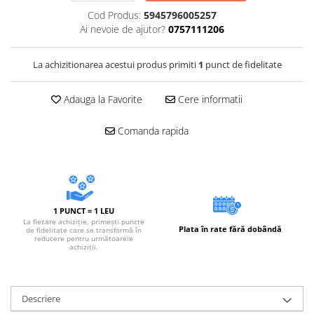
Accesorii electrice
Cod Produs:
5945796005257
Amestecatoare electrice
Ai nevoie de ajutor?
0757111206
Scule de mana
La achizitionarea acestui produs primiti
1
punct de fidelitate
Surubelnite, clesti si chei
Ciocane si topoare
Adauga la Favorite
Cere informatii
Dalti, spituri, leviere
Cuttere, cutite si foarfece
Comanda rapida
Fierastraie
Accesorii si consumabile
Accesorii pentru polizare, slefuire
si frezare
Biti
1 PUNCT = 1 LEU
La fiecare achiziție, primești puncte
Burghie
Plata în rate fără dobândă
de fidelitate care se transformă în
reducere pentru următoarele
Organizatoare
achiziții.
Accesorii unelte
Role abrazive
Descriere
Unelte electrice speciale