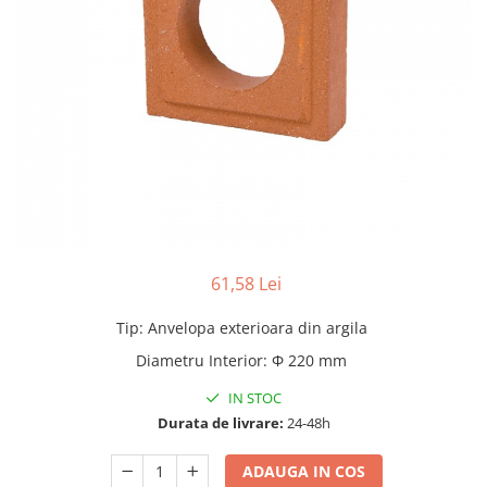
Adezivi
Gleturi
Ipsos
Mortare
Tencuieli decorative
Sape de egalizare, sape
autonivelante si pardoseli
industriale
Zidarie
Buiandrugi
Caramizi
61,58 Lei
Scule electrice, unelte si accesorii
Scule electrice
Tip
:
Anvelopa exterioara din argila
Acumulatori
Diametru Interior
:
Φ 220 mm
Masini de gaurit si insurubat
IN STOC
Polizoare unghiulare
Durata de livrare:
24-48h
Ferastraie circulare
Generatoare
ADAUGA IN COS