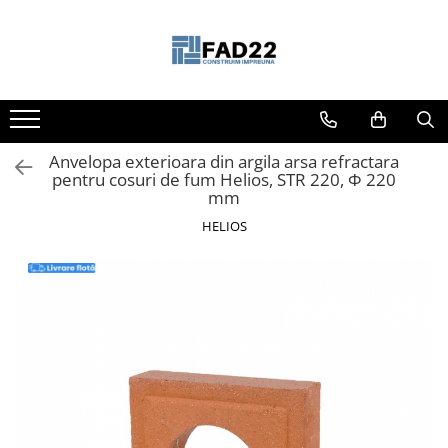
Toate Produsele
Materiale de constructii
Termoizolatii
Anvelopa exterioara din argila arsa refractara
Vata minerala
pentru cosuri de fum Helios, STR 220, Φ 220
Polistiren
mm
Accesorii termosistem
HELIOS
Lemn pentru constructii
OSB
Cherestea
Dusumea
Lambriu
Tavan
Accesorii pentru cofraje
Materiale prafoase