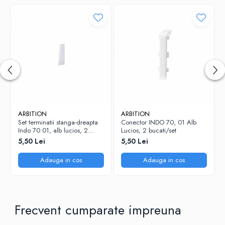
ARBITION
ARBITION
Set terminatii stanga-dreapta
Conector INDO 70, 01 Alb
Indo 70 01, alb lucios, 2
Lucios, 2 bucati/set
bucati/set
5,50 Lei
5,50 Lei
Adauga in cos
Adauga in cos
Frecvent cumparate impreuna