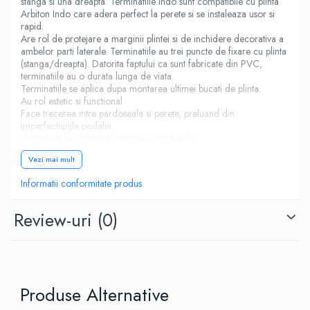
stanga si una dreapta. Terminatiile Indo sunt compatibile cu plinta
Arbiton Indo care adera perfect la perete si se instaleaza usor si
rapid.
Are rol de protejare a marginii plintei si de inchidere decorativa a
ambelor parti laterale. Terminatiile au trei puncte de fixare cu plinta
(stanga/dreapta). Datorita faptului ca sunt fabricate din PVC,
terminatiile au o durata lunga de viata.
Terminatiile se aplica dupa montarea ultimei bucati de plinta.
Au rol estetic si functional.
Face trecerea intre pardoseala si perete, preluand din
imperfectiunile podelei.
Contribuie la montarea optima a parchetului.
Se instaleaza usor si se recomanda lipirea cu adeziv pentru a evita
Vezi mai mult
desprinderea la socuri mecanice puternice.
Informatii conformitate produs
Review-uri
(0)
Produse Alternative