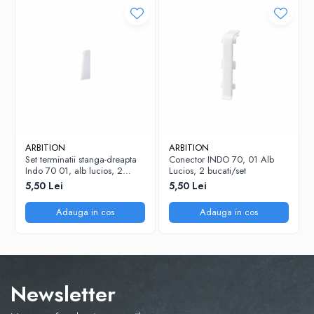
ARBITION
ARBITION
Set terminatii stanga-dreapta
Conector INDO 70, 01 Alb
Indo 70 01, alb lucios, 2
Lucios, 2 bucati/set
bucati/set
5,50 Lei
5,50 Lei
Adauga in cos
Adauga in cos
Newsletter