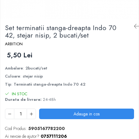
Gleturi
Izolatori parchet
Solutii curatare
Accesorii si consumabile
Ipsos
Cuie
Profile trecere
Mortare
Accesorii pentru polizare, slefuire si
Benzi adezive
Cuie constructii
frezare
Tencuieli decorative
Set terminatii stanga-dreapta Indo 70
Tencuieli decorative si vopsele
Biti
Sape de egalizare, sape autonivelante si
42, stejar nisip, 2 bucati/set
Vopsele speciale si spray vopsea
pardoseli industriale
Burghie
ARBITION
Chituri pentru rosturi
Zidarie
Organizatoare
Unelte si accesorii pentru zidarie si
5,50 Lei
Accesorii unelte
Buiandrugi
zugravit
Role abrazive
Caramizi
Unelte pentru gresie si faianta
Ambalare
:
2bucati/set
Unelte electrice speciale
Culoare
:
stejar nisip
Instrumente de masurat si trasat
Tip
:
Terminatii stanga-dreapta Indo 70 42
Rigle si echere
IN STOC
Nivele
Durata de livrare:
24-48h
Rulete
Adauga in cos
Markere
Cod Produs:
5905167782200
Ai nevoie de ajutor?
0757111206