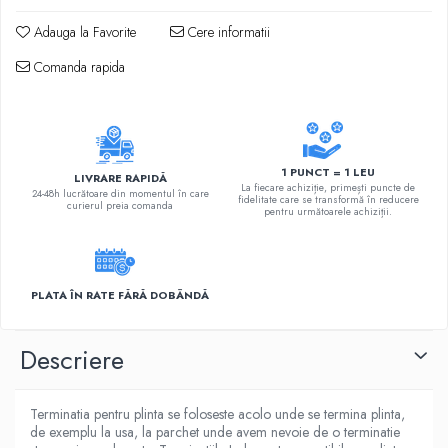
Adauga la Favorite
Cere informatii
Comanda rapida
1 PUNCT = 1 LEU
LIVRARE RAPIDĂ
La fiecare achiziție, primești puncte de
24-48h lucrătoare din momentul în care
fidelitate care se transformă în reducere
curierul preia comanda
pentru următoarele achiziții.
PLATA ÎN RATE FĂRĂ DOBÂNDĂ
Descriere
Terminatia pentru plinta se foloseste acolo unde se termina plinta,
de exemplu la usa, la parchet unde avem nevoie de o terminatie