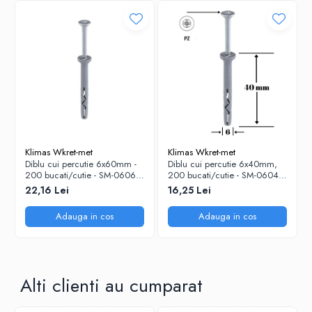
Klimas Wkret-met
Klimas Wkret-met
Diblu cui percutie 6x60mm -
Diblu cui percutie 6x40mm,
200 bucati/cutie - SM-06060,
200 bucati/cutie - SM-06040,
Klimas Wkret-met
Klimas Wkret-met
22,16 Lei
16,25 Lei
Adauga in cos
Adauga in cos
Alti clienti au cumparat