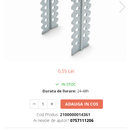
Adezivi
Gleturi
Ipsos
Mortare
Tencuieli decorative
Sape de egalizare, sape
autonivelante si pardoseli
industriale
Zidarie
Buiandrugi
0,55 Lei
Caramizi
Scule electrice, unelte si accesorii
IN STOC
Scule electrice
Durata de livrare:
24-48h
Acumulatori
Masini de gaurit si insurubat
ADAUGA IN COS
Polizoare unghiulare
Cod Produs:
2100000014361
Ferastraie circulare
Ai nevoie de ajutor?
0757111206
Generatoare