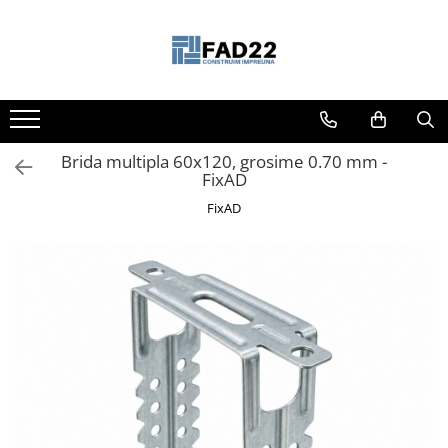
Toate Produsele
Materiale de constructii
Termoizolatii
Brida multipla 60x120, grosime 0.70 mm -
Vata minerala
FixAD
Polistiren
FixAD
Accesorii termosistem
Lemn pentru constructii
OSB
Cherestea
Dusumea
Lambriu
Tavan
Accesorii pentru cofraje
Materiale prafoase