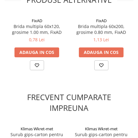
Introdu cablurile/țeava și strânge conform necesității; verifică
Suruburi pentru lemn
stabilitatea finală.
Suruburi autoforante
FixAD
FixAD
Suruburi pentru tabla
Brida multipla 60x120,
Brida multipla 60x200,
Ancore mecanice
grosime 1.00 mm, FixAD
grosime 0.80 mm, FixAD
Cuie
0,78 Lei
1,13 Lei
Cuie constructii
ADAUGA IN COS
ADAUGA IN COS
Finisaje si amenajari interioare
Gips carton, profile si accesorii
Placi gips carton
Profile gips carton
Accesorii gips carton
FRECVENT CUMPARATE
Benzi gips carton
IMPREUNA
Accesorii tencuieli
Silicon, spume si adezivi de montaj
Adezivi montaj
Klimas Wkret-met
Klimas Wkret-met
Etanse
Surub gips-carton pentru
Surub gips-carton pentru