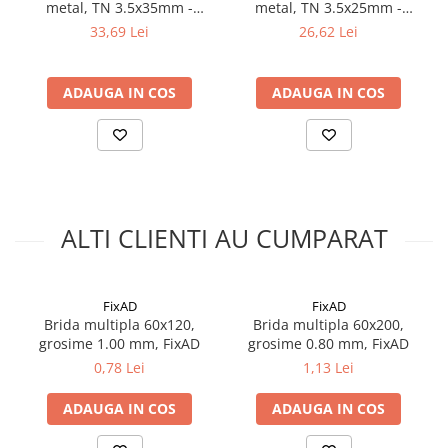
Silicon
metal, TN 3.5x35mm -
metal, TN 3.5x25mm -
KSGM-35035, Klimas Wkret-
KSGM-35025, Klimas Wkret-
Spuma
33,69 Lei
26,62 Lei
met
met
Accesorii parchet
Plinta si accesorii
ADAUGA IN COS
ADAUGA IN COS
Izolatori parchet
Profile trecere
Benzi adezive
Tencuieli decorative si vopsele
Vopsele speciale si spray vopsea
ALTI CLIENTI AU CUMPARAT
Chituri pentru rosturi
Unelte si accesorii pentru zidarie si
zugravit
FixAD
FixAD
Brida multipla 60x120,
Brida multipla 60x200,
Unelte pentru gresie si faianta
grosime 1.00 mm, FixAD
grosime 0.80 mm, FixAD
Acoperis
0,78 Lei
1,13 Lei
Sindrila bituminoasa si accesorii
ADAUGA IN COS
ADAUGA IN COS
Placi ondulate si accesorii
Folii acoperis