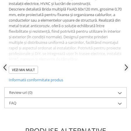
instalații electrice, HVAC și lucrări de construcții.
Instrumente de masurat si trasat
Descriere detaliată Brida multiplă FixAD 60x120 mm, grosime 0,70
Rigle si echere
mm, este proiectată pentru fixarea și organizarea cablurilor, a
conductelor sau a elementelor ușoare de structură. Realizată din
Nivele
metal tratat anticoroziv, oferă o soluție echilibrată între
Rulete
flexibilitate și rezistență, fiind potrivită pentru utilizare în interior
Markere
și exterior (în condiții normale). Designul permite prinderi
multiple și distribuirea uniformă a sarcinilor, facilitând montajul
Suruburi, cuie, dibluri si alte
rapid și aspectul ordonat al instalațiilor. Potrivită pentru proiecte
elemente de fixare
profesionale și DIY, se integrează ușor în trasee electrice, instalații
Dibluri
HVAC, panouri și elemente de tâmplărie.
Caracteristici cheie
Dibluri cu surub
VEZI MAI MULT
Dimensiuni: 60 x 120 mm
Dibluri cui percutie
Grosime: 0,70 mm
Informatii conformitate produs
Dibluri cu carlig
Material: metal tratat anticoroziv
Utilizare: prinderi multiple cabluri, conducte, elemente ușoare
Dibluri pentru gips-carton
Review-uri
structurale
(0)
Dibluri pentru lemn
Avantaje: ușoară, rezistentă, montaj rapid, organizare
FAQ
eficientă
Dibluri pentru termoizolatii
Instrucțiuni scurte de montaj
Dibluri rosii SFX
Marchează pozițiile de prindere pe suprafață.
Suruburi
Fixează brida cu șuruburi/dibluri adecvate materialului
suport.
Suruburi pentru gips-carton
PRODUSE ALTERNATIVE