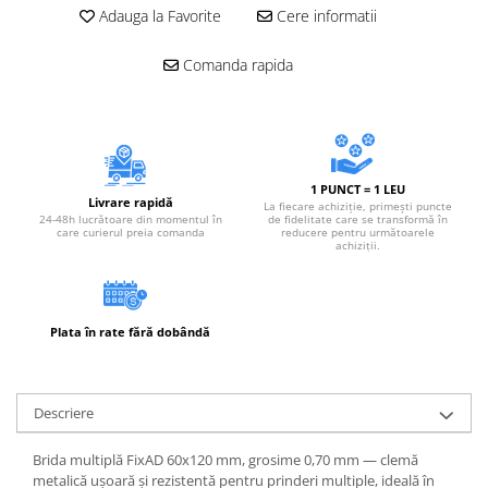
Accesorii electrice
Adauga la Favorite
Cere informatii
Amestecatoare electrice
Comanda rapida
Scule de mana
Surubelnite, clesti si chei
Ciocane si topoare
Dalti, spituri, leviere
Cuttere, cutite si foarfece
1 PUNCT = 1 LEU
Livrare rapidă
La fiecare achiziție, primești puncte
Fierastraie
24-48h lucrătoare din momentul în
de fidelitate care se transformă în
care curierul preia comanda
reducere pentru următoarele
Accesorii si consumabile
achiziții.
Accesorii pentru polizare, slefuire
si frezare
Biti
Plata în rate fără dobândă
Burghie
Organizatoare
Accesorii unelte
Descriere
Role abrazive
Brida multiplă FixAD 60x120 mm, grosime 0,70 mm — clemă
Unelte electrice speciale
metalică ușoară și rezistentă pentru prinderi multiple, ideală în