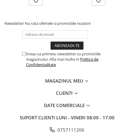
Electrice
Prelungitoare si derulatoare
Newsletter
Nu rata ofertele si promotiile noastre
Prize, intrerupatoare si stechere
Intrerupatoare
Prize
Stechere
Vreau sa primesc newsletter cu promotiile
Banda izolatoare
magazinului. Afla mai multe in
Politica de
Confidentialitate
Cablu si tubulatura
Corpuri si surse de iluminat
MAGAZINUL MEU
Becuri si tuburi LED
CLIENTI
Curte si gradina
Garduri metalice
DATE COMERCIALE
Plasa gard
SUPORT CLIENTI
LUNI - VINERI 08:00 - 17:00
Stalpi gard
Panouri gard
0757111206
Utilaje pentru gradina