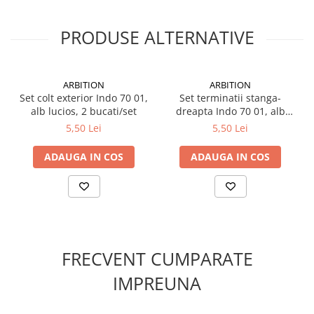
PRODUSE ALTERNATIVE
ARBITION
ARBITION
Set colt exterior Indo 70 01,
Set terminatii stanga-
alb lucios, 2 bucati/set
dreapta Indo 70 01, alb
lucios, 2 bucati/set
5,50 Lei
5,50 Lei
ADAUGA IN COS
ADAUGA IN COS
FRECVENT CUMPARATE
IMPREUNA