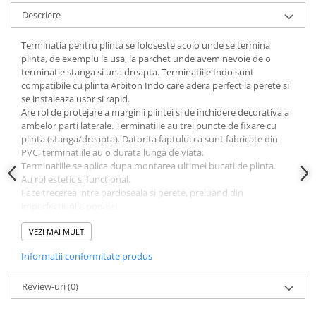
Descriere
Terminatia pentru plinta se foloseste acolo unde se termina
plinta, de exemplu la usa, la parchet unde avem nevoie de o
terminatie stanga si una dreapta. Terminatiile Indo sunt
compatibile cu plinta Arbiton Indo care adera perfect la perete si
se instaleaza usor si rapid.
Are rol de protejare a marginii plintei si de inchidere decorativa a
ambelor parti laterale. Terminatiile au trei puncte de fixare cu
plinta (stanga/dreapta). Datorita faptului ca sunt fabricate din
PVC, terminatiile au o durata lunga de viata.
Terminatiile se aplica dupa montarea ultimei bucati de plinta.
Au rol estetic si functional.
Face trecerea intre pardoseala si perete, preluand din
imperfectiunile podelei.
Contribuie la montarea optima a parchetului.
Se instaleaza usor si se recomanda lipirea cu adeziv pentru a evita
VEZI MAI MULT
desprinderea la socuri mecanice puternice.
Informatii conformitate produs
Review-uri
(0)