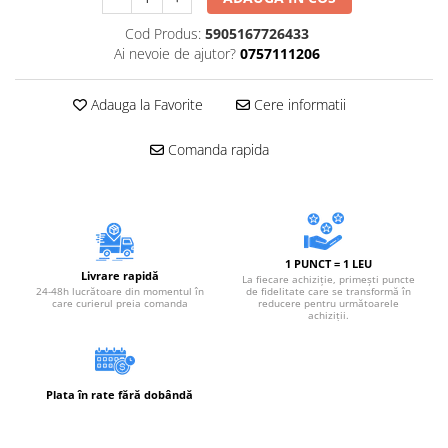
Cod Produs:
5905167726433
Ai nevoie de ajutor?
0757111206
Adauga la Favorite
Cere informatii
Comanda rapida
1 PUNCT = 1 LEU
Livrare rapidă
La fiecare achiziție, primești puncte
24-48h lucrătoare din momentul în
de fidelitate care se transformă în
care curierul preia comanda
reducere pentru următoarele
achiziții.
Plata în rate fără dobândă