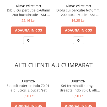
Klimas Wkret-met
Klimas Wkret-met
Diblu cui percutie 6x60mm
Diblu cui percutie 6x40mm,
- 200 bucati/cutie - SM-
200 bucati/cutie - SM-
06060, Klimas Wkret-met
06040, Klimas Wkret-met
22,16 Lei
16,25 Lei
ADAUGA IN COS
ADAUGA IN COS
ALTI CLIENTI AU CUMPARAT
ARBITION
ARBITION
Set colt exterior Indo 70 01,
Set terminatii stanga-
alb lucios, 2 bucati/set
dreapta Indo 70 01, alb
lucios, 2 bucati/set
5,50 Lei
5,50 Lei
ADAUGA IN COS
ADAUGA IN COS