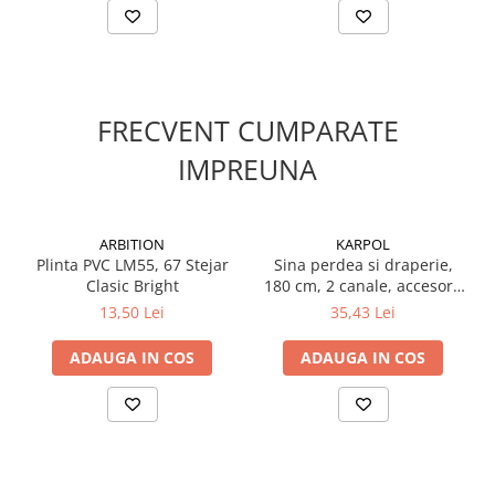
Suruburi pentru lemn
Suruburi autoforante
Suruburi pentru tabla
Ancore mecanice
FRECVENT CUMPARATE
Cuie
IMPREUNA
Cuie constructii
Finisaje si amenajari interioare
Gips carton, profile si accesorii
ARBITION
KARPOL
Placi gips carton
Plinta PVC LM55, 67 Stejar
Sina perdea si draperie,
Clasic Bright
180 cm, 2 canale, accesorii
Profile gips carton
incluse, PVC, A2, alb
13,50 Lei
35,43 Lei
Accesorii gips carton
Benzi gips carton
ADAUGA IN COS
ADAUGA IN COS
Accesorii tencuieli
Silicon, spume si adezivi de montaj
Adezivi montaj
Etanse