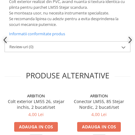
Colt exterior realizat din PVC, avand nuanta si textura identica cu
Instrumente de masurat si trasat
plinta pentru parchet LM55 Stejar scandura.
Se monteaza usor, nu necesita instrumente specializate.
Rigle si echere
Se recomanda lipirea cu adeziv pentru a evita desprinderea la
Nivele
socuri mecanice puternice.
Rulete
Informatii conformitate produs
Markere
Suruburi, cuie, dibluri si alte
Review-uri
(0)
elemente de fixare
Dibluri
Dibluri cu surub
PRODUSE ALTERNATIVE
Dibluri cui percutie
Dibluri cu carlig
Dibluri pentru gips-carton
ARBITION
ARBITION
Dibluri pentru lemn
Colt exterior LM55 26, stejar
Conector LM55, 85 Stejar
Dibluri pentru termoizolatii
inchis, 2 bucati/set
Nordic, 2 bucati/set
4,00 Lei
4,00 Lei
Dibluri rosii SFX
Suruburi
ADAUGA IN COS
ADAUGA IN COS
Suruburi pentru gips-carton