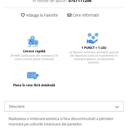
Ai nevoie de ajutor?
0757111206
Accesorii electrice
Amestecatoare electrice
Adauga la Favorite
Cere informatii
Scule de mana
Surubelnite, clesti si chei
Ciocane si topoare
Dalti, spituri, leviere
1 PUNCT = 1 LEU
Cuttere, cutite si foarfece
Livrare rapidă
La fiecare achiziție, primești puncte
24-48h lucrătoare din momentul în
de fidelitate care se transformă în
Fierastraie
care curierul preia comanda
reducere pentru următoarele
achiziții.
Accesorii si consumabile
Accesorii pentru polizare, slefuire
si frezare
Plata în rate fără dobândă
Biti
Burghie
Organizatoare
Descriere
Accesorii unelte
Role abrazive
Realizeaza o imbinare estetica si fara discontinuitati a plintelor
Unelte electrice speciale
montate pe colturile interioare ale peretilor.