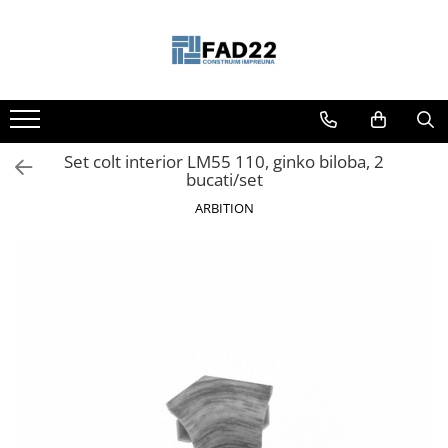
Toate Produsele
Materiale de constructii
Termoizolatii
Set colt interior LM55 110, ginko biloba, 2
Vata minerala
bucati/set
Polistiren
ARBITION
Accesorii termosistem
Lemn pentru constructii
OSB
Cherestea
Dusumea
Lambriu
Tavan
Accesorii pentru cofraje
Materiale prafoase