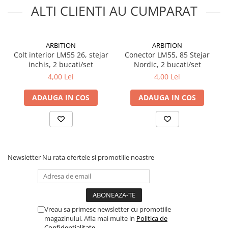
Silicon
ALTI CLIENTI AU CUMPARAT
Spuma
Accesorii parchet
Plinta si accesorii
ARBITION
ARBITION
Colt interior LM55 26, stejar
Conector LM55, 85 Stejar
Izolatori parchet
inchis, 2 bucati/set
Nordic, 2 bucati/set
Profile trecere
4,00 Lei
4,00 Lei
Benzi adezive
ADAUGA IN COS
ADAUGA IN COS
Tencuieli decorative si vopsele
Vopsele speciale si spray vopsea
Chituri pentru rosturi
Unelte si accesorii pentru zidarie si
zugravit
Newsletter
Nu rata ofertele si promotiile noastre
Unelte pentru gresie si faianta
Acoperis
Sindrila bituminoasa si accesorii
Vreau sa primesc newsletter cu promotiile
Placi ondulate si accesorii
magazinului. Afla mai multe in
Politica de
Folii acoperis
Confidentialitate