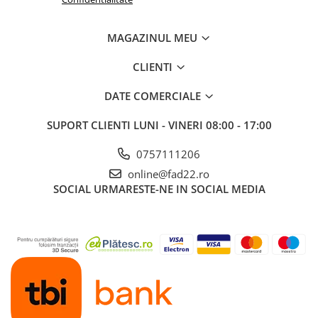
Electrice
MAGAZINUL MEU
Prelungitoare si derulatoare
Prize, intrerupatoare si stechere
CLIENTI
Intrerupatoare
DATE COMERCIALE
Prize
Stechere
SUPORT CLIENTI
LUNI - VINERI 08:00 - 17:00
Banda izolatoare
0757111206
Cablu si tubulatura
online@fad22.ro
Corpuri si surse de iluminat
SOCIAL
URMARESTE-NE IN SOCIAL MEDIA
Becuri si tuburi LED
Curte si gradina
Garduri metalice
Plasa gard
Stalpi gard
Panouri gard
Utilaje pentru gradina