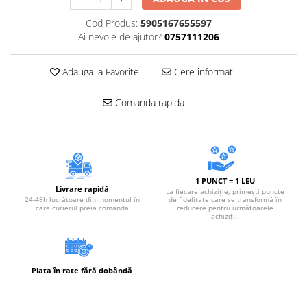
Accesorii electrice
Cod Produs:
5905167655597
Amestecatoare electrice
Ai nevoie de ajutor?
0757111206
Scule de mana
Surubelnite, clesti si chei
Adauga la Favorite
Cere informatii
Ciocane si topoare
Dalti, spituri, leviere
Comanda rapida
Cuttere, cutite si foarfece
Fierastraie
Accesorii si consumabile
Accesorii pentru polizare, slefuire
1 PUNCT = 1 LEU
si frezare
Livrare rapidă
La fiecare achiziție, primești puncte
24-48h lucrătoare din momentul în
de fidelitate care se transformă în
Biti
care curierul preia comanda
reducere pentru următoarele
achiziții.
Burghie
Organizatoare
Accesorii unelte
Plata în rate fără dobândă
Role abrazive
Unelte electrice speciale