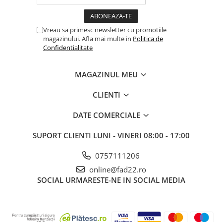
Electrice
Prelungitoare si derulatoare
Vreau sa primesc newsletter cu promotiile
magazinului. Afla mai multe in
Politica de
Prize, intrerupatoare si stechere
Confidentialitate
Intrerupatoare
Prize
MAGAZINUL MEU
Stechere
CLIENTI
Banda izolatoare
Cablu si tubulatura
DATE COMERCIALE
Corpuri si surse de iluminat
SUPORT CLIENTI
LUNI - VINERI 08:00 - 17:00
Becuri si tuburi LED
Curte si gradina
0757111206
Garduri metalice
online@fad22.ro
SOCIAL
URMARESTE-NE IN SOCIAL MEDIA
Plasa gard
Stalpi gard
Panouri gard
Utilaje pentru gradina