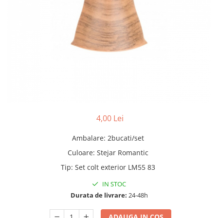
Adezivi
Gleturi
Ipsos
Mortare
Tencuieli decorative
Sape de egalizare, sape
autonivelante si pardoseli
industriale
Zidarie
Buiandrugi
4,00 Lei
Caramizi
Scule electrice, unelte si accesorii
Ambalare
:
2bucati/set
Scule electrice
Culoare
:
Stejar Romantic
Acumulatori
Tip
:
Set colt exterior LM55 83
Masini de gaurit si insurubat
IN STOC
Polizoare unghiulare
Durata de livrare:
24-48h
Ferastraie circulare
Generatoare
ADAUGA IN COS