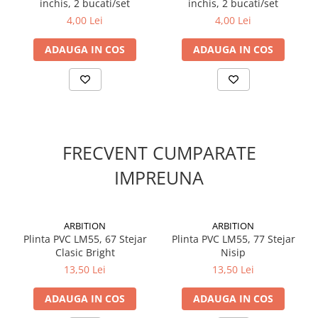
inchis, 2 bucati/set
inchis, 2 bucati/set
Suruburi pentru lemn
4,00 Lei
4,00 Lei
Suruburi autoforante
Suruburi pentru tabla
ADAUGA IN COS
ADAUGA IN COS
Ancore mecanice
Cuie
Cuie constructii
Finisaje si amenajari interioare
FRECVENT CUMPARATE
Gips carton, profile si accesorii
Placi gips carton
IMPREUNA
Profile gips carton
Accesorii gips carton
Benzi gips carton
ARBITION
ARBITION
Plinta PVC LM55, 67 Stejar
Plinta PVC LM55, 77 Stejar
Accesorii tencuieli
Clasic Bright
Nisip
Silicon, spume si adezivi de montaj
13,50 Lei
13,50 Lei
Adezivi montaj
ADAUGA IN COS
ADAUGA IN COS
Etanse