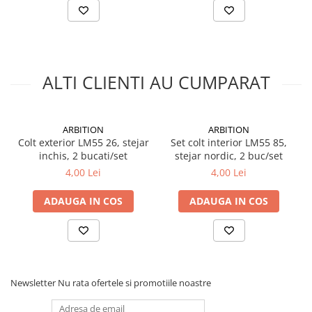
Silicon
Spuma
Accesorii parchet
Plinta si accesorii
ALTI CLIENTI AU CUMPARAT
Izolatori parchet
Profile trecere
Benzi adezive
ARBITION
ARBITION
Tencuieli decorative si vopsele
Colt exterior LM55 26, stejar
Set colt interior LM55 85,
inchis, 2 bucati/set
stejar nordic, 2 buc/set
Vopsele speciale si spray vopsea
4,00 Lei
4,00 Lei
Chituri pentru rosturi
Unelte si accesorii pentru zidarie si
ADAUGA IN COS
ADAUGA IN COS
zugravit
Unelte pentru gresie si faianta
Acoperis
Sindrila bituminoasa si accesorii
Newsletter
Nu rata ofertele si promotiile noastre
Placi ondulate si accesorii
Folii acoperis