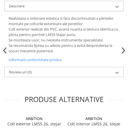
Instrumente de masurat si trasat
Descriere
Rigle si echere
Realizeaza o imbinare estetica si fara discontinuitati a plintelor
Nivele
montate pe colturile exterioare ale peretilor.
Rulete
Colt exterior realizat din PVC, avand nuanta si textura identica cu
plinta pentru parchet LM55 Stejar auriu.
Markere
Se monteaza usor, nu necesita instrumente specializate.
Suruburi, cuie, dibluri si alte
Se recomanda lipirea cu adeziv pentru a evita desprinderea la
elemente de fixare
socuri mecanice puternice.
Dibluri
Informatii conformitate produs
Dibluri cu surub
Dibluri cui percutie
Review-uri
(0)
Dibluri cu carlig
Dibluri pentru gips-carton
Dibluri pentru lemn
PRODUSE ALTERNATIVE
Dibluri pentru termoizolatii
Dibluri rosii SFX
Suruburi
ARBITION
ARBITION
Colt exterior LM55 26, stejar
Colt interior LM55 26, stejar
Suruburi pentru gips-carton