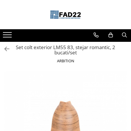
Toate Produsele
Materiale de constructii
Termoizolatii
Set colt exterior LM55 83, stejar romantic, 2
Vata minerala
bucati/set
Polistiren
ARBITION
Accesorii termosistem
Lemn pentru constructii
OSB
Cherestea
Dusumea
Lambriu
Tavan
Accesorii pentru cofraje
Materiale prafoase