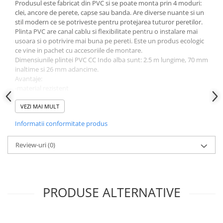
Produsul este fabricat din PVC si se poate monta prin 4 moduri:
clei, ancore de perete, capse sau banda. Are diverse nuante si un
stil modern ce se potriveste pentru protejarea tuturor peretilor.
Plinta PVC are canal cablu si flexibilitate pentru o instalare mai
usoara si o potrivire mai buna pe pereti. Este un produs ecologic
ce vine in pachet cu accesoriile de montare.
Dimensiunile plintei PVC CC Indo alba sunt: 2.5 m lungime, 70 mm
inaltime si 26 mm adancime.
Avantaje:
-material rezistent
-4 moduri de prindere
-canal cablu
VEZI MAI MULT
-flexibilitate
Informatii conformitate produs
Review-uri
(0)
PRODUSE ALTERNATIVE