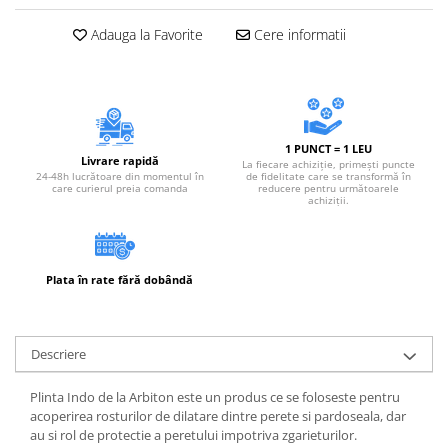
Adauga la Favorite
Cere informatii
1 PUNCT = 1 LEU
Livrare rapidă
La fiecare achiziție, primești puncte
24-48h lucrătoare din momentul în
de fidelitate care se transformă în
care curierul preia comanda
reducere pentru următoarele
achiziții.
Plata în rate fără dobândă
Descriere
Plinta Indo de la Arbiton este un produs ce se foloseste pentru
acoperirea rosturilor de dilatare dintre perete si pardoseala, dar
au si rol de protectie a peretului impotriva zgarieturilor.