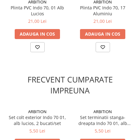
ARBITION
ARBITION
Plinta PVC Indo 70, 01 Alb
Plinta PVC Indo 70, 17
Lucios
Aluminiu
21,00 Lei
21,00 Lei
ADAUGA IN COS
ADAUGA IN COS
FRECVENT CUMPARATE
IMPREUNA
ARBITION
ARBITION
Set colt exterior Indo 70 01,
Set terminatii stanga-
alb lucios, 2 bucati/set
dreapta Indo 70 01, alb
lucios, 2 bucati/set
5,50 Lei
5,50 Lei