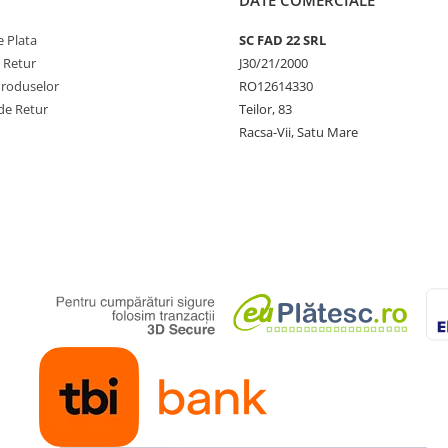
DATE COMERCIALE
 Plata
SC FAD 22 SRL
e Retur
J30/21/2000
Produselor
RO12614330
de Retur
Teilor, 83
Racsa-Vii, Satu Mare