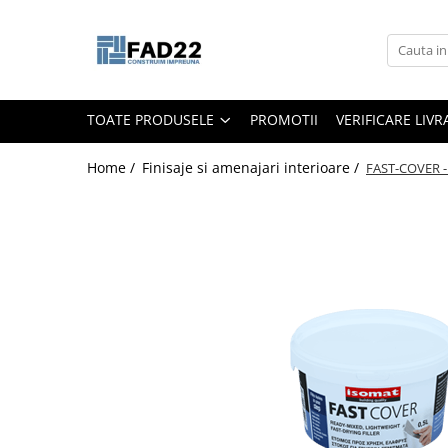
Toate Produsele
Materiale de constructii
TOATE PRODUSELE
PROMOTII
VERIFICARE LIV
Termoizolatii
Vata minerala
Home /
Finisaje si amenajari interioare /
FAST-COVER - C
Polistiren
Accesorii termosistem
Lemn pentru constructii
OSB
Cherestea
Dusumea
Lambriu
Tavan
Accesorii pentru cofraje
Materiale prafoase