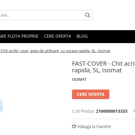
RARE FLOTA PROPRIE
CERE OFERTA
BLOG
hit acrilic, usor, gata de utilizare, cu uscare rapida, 5L, Isomat
FAST-COVER - Chit acril
rapida, 5L, Isomat
ISOMAT
CERE OFERTA
Cod Produs:
2100000013333
Adauga la Favorite