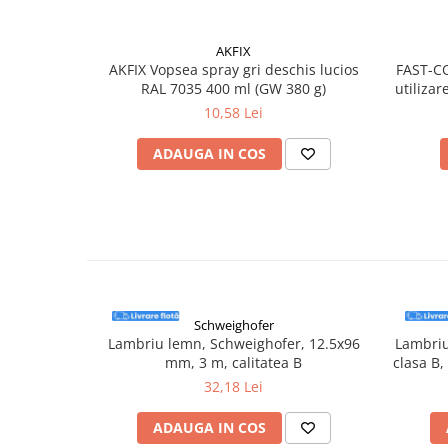
Accesorii electrice
Amestecatoare electrice
AKFIX
Scule de mana
AKFIX Vopsea spray gri deschis lucios
FAST-COV
RAL 7035 400 ml (GW 380 g)
utilizar
Surubelnite, clesti si chei
10,58 Lei
Ciocane si topoare
Dalti, spituri, leviere
ADAUGA IN COS
Cuttere, cutite si foarfece
Fierastraie
Accesorii si consumabile
Accesorii pentru polizare, slefuire
si frezare
Biti
Schweighofer
Burghie
Lambriu lemn, Schweighofer, 12.5x96
Lambriu
Organizatoare
mm, 3 m, calitatea B
clasa B
Accesorii unelte
32,18 Lei
Role abrazive
ADAUGA IN COS
Unelte electrice speciale