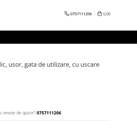
0757111206
0,00
ic, usor, gata de utilizare, cu uscare
Ai nevoie de ajutor?
0757111206