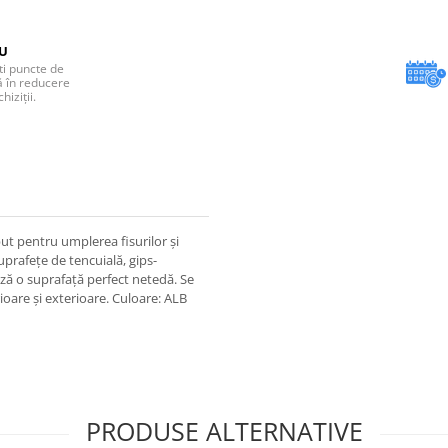
EU
ti puncte de
ă în reducere
iziții.
eput pentru umplerea fisurilor și
suprafeţe de tencuială, gips-
ază o suprafață perfect netedă. Se
oare şi exterioare. Culoare: ALB
PRODUSE ALTERNATIVE