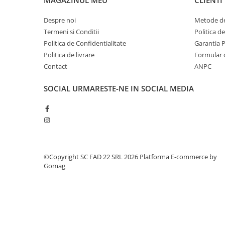
MAGAZINUL MEU
CLIENTI
Suruburi pentru lemn
Despre noi
Metode de
Suruburi autoforante
Termeni si Conditii
Politica d
Suruburi pentru tabla
Politica de Confidentialitate
Garantia 
Ancore mecanice
Politica de livrare
Formular 
Cuie
Contact
ANPC
Cuie constructii
SOCIAL
URMARESTE-NE IN SOCIAL MEDIA
Finisaje si amenajari interioare
Gips carton, profile si accesorii
Placi gips carton
Profile gips carton
Accesorii gips carton
©Copyright SC FAD 22 SRL 2026
Platforma E-commerce by
Benzi gips carton
Gomag
Accesorii tencuieli
Silicon, spume si adezivi de montaj
Adezivi montaj
Etanse