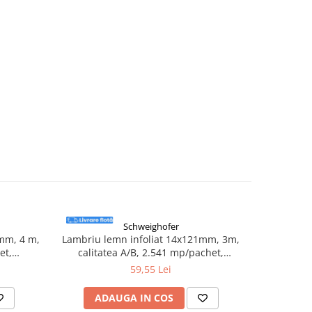
Schweighofer
 mm, 4 m,
Lambriu lemn infoliat 14x121mm, 3m,
Lambr
et,
calitatea A/B, 2.541 mp/pachet,
18
Schweighofer
59,55 Lei
ADAUGA IN COS
AD