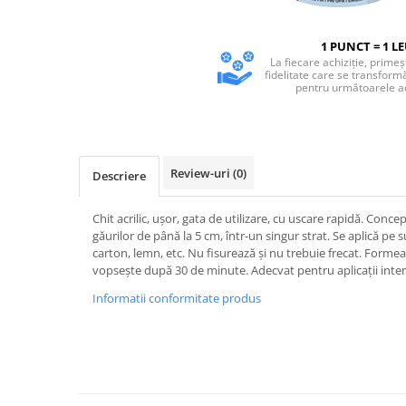
Adezivi
Gleturi
1 PUNCT = 1 L
Ipsos
La fiecare achiziție, primeș
fidelitate care se transform
Mortare
pentru următoarele ach
Tencuieli decorative
Sape de egalizare, sape
autonivelante si pardoseli
industriale
Zidarie
Review-uri
(0)
Descriere
Buiandrugi
Chit acrilic, uşor, gata de utilizare, cu uscare rapidă. Conc
Caramizi
găurilor de până la 5 cm, într-un singur strat. Se aplică pe 
Scule electrice, unelte si accesorii
carton, lemn, etc. Nu fisurează şi nu trebuie frecat. Forme
Scule electrice
vopseşte după 30 de minute. Adecvat pentru aplicații interi
Acumulatori
Informatii conformitate produs
Masini de gaurit si insurubat
Polizoare unghiulare
Ferastraie circulare
Generatoare