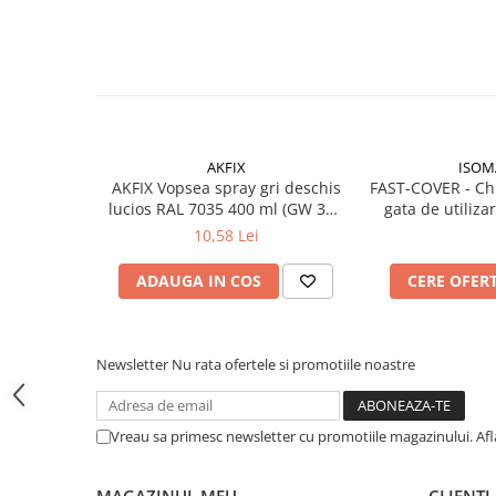
Instrumente de masurat si trasat
Rigle si echere
Nivele
Rulete
Markere
Suruburi, cuie, dibluri si alte
AKFIX
ISOM
elemente de fixare
AKFIX Vopsea spray gri deschis
FAST-COVER - Chit
lucios RAL 7035 400 ml (GW 380
gata de utiliza
Dibluri
g)
rapida, 0.5
10,58 Lei
Dibluri cu surub
Dibluri cui percutie
ADAUGA IN COS
CERE OFER
Dibluri cu carlig
Dibluri pentru gips-carton
Dibluri pentru lemn
Newsletter
Nu rata ofertele si promotiile noastre
Dibluri pentru termoizolatii
Dibluri rosii SFX
Vreau sa primesc newsletter cu promotiile magazinului. Af
Suruburi
Suruburi pentru gips-carton