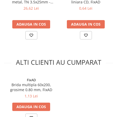
metal, TN 3.5x25mm -
liniara CD, FixAD
KSGM-35025, Klimas Wkret-
26,62 Lei
0,64 Lei
met
ADAUGA IN COS
ADAUGA IN COS
ALTI CLIENTI AU CUMPARAT
FixAD
Brida multipla 60x200,
grosime 0.80 mm, FixAD
1,13 Lei
ADAUGA IN COS