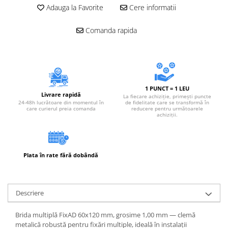
Adauga la Favorite
Cere informatii
Comanda rapida
1 PUNCT = 1 LEU
Livrare rapidă
La fiecare achiziție, primești puncte
24-48h lucrătoare din momentul în
de fidelitate care se transformă în
care curierul preia comanda
reducere pentru următoarele
achiziții.
Plata în rate fără dobândă
Descriere
Brida multiplă FixAD 60x120 mm, grosime 1,00 mm — clemă
metalică robustă pentru fixări multiple, ideală în instalații