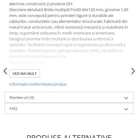
electrice, construcții și proiecte DIY.
Descriere detaliată Brida multiplă FixAD 60x120 mm, grosime 1,00
mm, este concepută pentru prinderi sigure și durabile ale
cablurilor, conductelor sau elementelor structurale. Fabricată din
metal tratat anticoroziv, oferă rezistență mecanică și stabilitate în
timp, suportând utilizarea în medii interioare și exterioare.
Designul permite fixări multiple și distribuirea uniformă a
sarcinilor, facilitând montajul rapid și organizarea profesională a
traseelor. Potrivită pentru aplicații electrice, HVAC, tâmplărie și
construcții industriale sau civile.
Caracteristici cheie
Dimensiuni: 60 x 120 mm
VEZI MAI MULT
Grosime: 1,00 mm
Material: oțel tratat/metal rezistent (anticoroziv)
Informatii conformitate produs
Utilizare: prinderi multiple cabluri, conducte, elemente
structurale
Review-uri
Avantaje: rezistență, durabilitate, montaj rapid, organizare
(0)
eficientă
FAQ
Instrucțiuni scurte de montaj
Alege poziția și marchează punctele de prindere.
Fixează brida pe suprafața dorită cu șuruburi/dibluri potrivite.
Introdu cablurile/conductele și strânge conform necesității;
verifică fixarea finală.
PRODUSE ALTERNATIVE