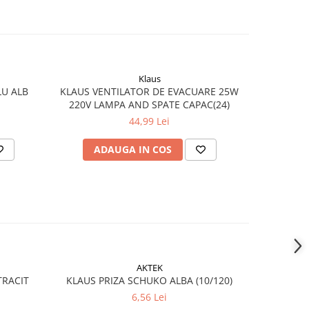
Klaus
LU ALB
KLAUS VENTILATOR DE EVACUARE 25W
KLAUS 
220V LAMPA AND SPATE CAPAC(24)
44,99 Lei
ADAUGA IN COS
AD
AKTEK
-11%
TRACIT
KLAUS PRIZA SCHUKO ALBA (10/120)
KLAUS 1/
6,56 Lei