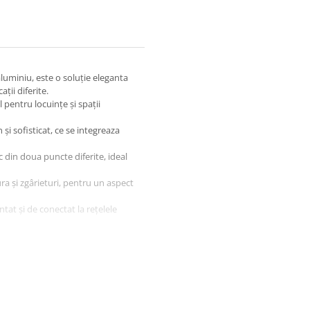
aluminiu, este o soluție eleganta
ții diferite.
 pentru locuințe și spații
i sofisticat, ce se integreaza
c din doua puncte diferite, ideal
ura și zgârieturi, pentru un aspect
at și de conectat la rețelele
 necesar controlul convenabil al