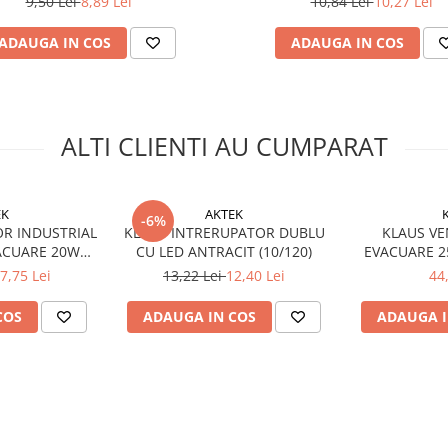
9,50 Lei
8,89 Lei
10,84 Lei
10,27 Lei
ADAUGA IN COS
ADAUGA IN COS
ALTI CLIENTI AU CUMPARAT
EK
AKTEK
-6%
OR INDUSTRIAL
KLAUS INTRERUPATOR DUBLU
KLAUS VE
ACUARE 20W
CU LED ANTRACIT (10/120)
EVACUARE 2
)
AND SPAT
7,75 Lei
13,22 Lei
12,40 Lei
44
COS
ADAUGA IN COS
ADAUGA I