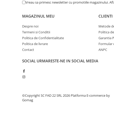
Silicon
Vreau sa primesc newsletter cu promotiile magazinului. Af
Spuma
Accesorii parchet
MAGAZINUL MEU
CLIENTI
Plinta si accesorii
Despre noi
Metode de
Izolatori parchet
Termeni si Conditii
Politica d
Profile trecere
Politica de Confidentialitate
Garantia 
Benzi adezive
Politica de livrare
Formular 
Contact
ANPC
Tencuieli decorative si vopsele
Vopsele speciale si spray vopsea
SOCIAL
URMARESTE-NE IN SOCIAL MEDIA
Chituri pentru rosturi
Unelte si accesorii pentru zidarie si
zugravit
Unelte pentru gresie si faianta
Acoperis
©Copyright SC FAD 22 SRL 2026
Platforma E-commerce by
Sindrila bituminoasa si accesorii
Gomag
Placi ondulate si accesorii
Folii acoperis