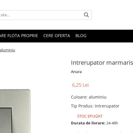
RARE FLOTA PROPRIE
CERE OFERTA
BLOG
 aluminiu
Intrerupator marmaris,
Anura
6,25 Lei
Culoare
:
aluminiu
Tip Produs
:
Intrerupator
STOC EPUIZAT
Durata de livrare:
24-48h