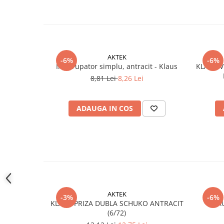
Instrumente de masurat si trasat
Rigle si echere
Nivele
Rulete
AKTEK
-6%
-6%
Markere
Intrerupator simplu, antracit - Klaus
KLAUS V
Suruburi, cuie, dibluri si alte
8,81 Lei
8,26 Lei
elemente de fixare
Dibluri
ADAUGA IN COS
Dibluri cu surub
Dibluri cui percutie
Dibluri cu carlig
Dibluri pentru gips-carton
Dibluri pentru lemn
Dibluri pentru termoizolatii
Dibluri rosii SFX
AKTEK
-3%
-6%
KLAUS PRIZA DUBLA SCHUKO ANTRACIT
KLA
Suruburi
(6/72)
Suruburi pentru gips-carton