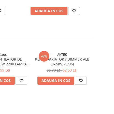
ADAUGA IN COS
AD
Klaus
AKTEK
-6%
-6%
NTILATOR DE
KLAUS VARIATOR / DIMMER ALB
KLAUS ÎNT
5W 220V LAMPA
(8-24W) (8/96)
CURENT R
E CAPAC(24)
1P+N 1
,99 Lei
66,70 Lei
62,53 Lei
67,7
N COS
ADAUGA IN COS
ADAUG