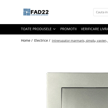
Toate Produsele
Materiale de constructii
TOATE PRODUSELE
PROMOTII
VERIFICARE LIV
Termoizolatii
Vata minerala
Home /
Electrice /
Intrerupator marmaris, simplu, vavien,
Polistiren
Accesorii termosistem
Lemn pentru constructii
OSB
Cherestea
Dusumea
Lambriu
Tavan
Accesorii pentru cofraje
Materiale prafoase