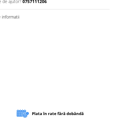
e de ajutor?
0757111206
informatii
Plata în rate fără dobândă