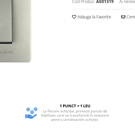
Cod Produs:
AE01319
Ai nevoi
Adauga la Favorite
Cere 
1 PUNCT = 1 LEU
La fiecare achiziție, primești puncte de
fidelitate care se transformă în reducere
pentru următoarele achiziții.