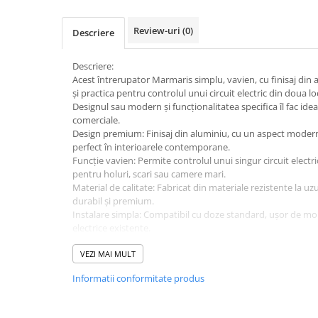
Accesorii electrice
Amestecatoare electrice
Review-uri
(0)
Descriere
Scule de mana
Surubelnite, clesti si chei
Descriere:
Acest întrerupator Marmaris simplu, vavien, cu finisaj din 
Ciocane si topoare
și practica pentru controlul unui circuit electric din doua loca
Dalti, spituri, leviere
Designul sau modern și funcționalitatea specifica îl fac ideal
comerciale.
Cuttere, cutite si foarfece
Design premium: Finisaj din aluminiu, cu un aspect modern ș
Fierastraie
perfect în interioarele contemporane.
Accesorii si consumabile
Funcție vavien: Permite controlul unui singur circuit electri
pentru holuri, scari sau camere mari.
Accesorii pentru polizare, slefuire
Material de calitate: Fabricat din materiale rezistente la uz
si frezare
durabil și premium.
Biti
Instalare simpla: Compatibil cu doze standard, ușor de mont
electrice existente.
Burghie
Utilizare versatila: Potrivit pentru diverse spații unde este
Organizatoare
iluminarii.
VEZI MAI MULT
Accesorii unelte
Informatii conformitate produs
Role abrazive
Unelte electrice speciale