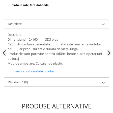
Instrumente de masurat si trasat
Plata în rate fără dobândă
Rigle si echere
Nivele
Descriere
Rulete
Markere
Descriere:
Suruburi, cuie, dibluri si alte
Dimensiune: 12x160mm, SDS plus
elemente de fixare
Capul din carbură cimentată îmbunătățeste rezistența vârfului
bitului, iar produsul are o durată de viață lungă
Dibluri
Produsele sunt potrivite pentru zidărie, beton si alte operațiuni
Dibluri cu surub
de foraj
Mod de ambalare: Cu cuier de plastic
Dibluri cui percutie
Dibluri cu carlig
Informatii conformitate produs
Dibluri pentru gips-carton
Review-uri
(0)
Dibluri pentru lemn
Dibluri pentru termoizolatii
Dibluri rosii SFX
Suruburi
PRODUSE ALTERNATIVE
Suruburi pentru gips-carton