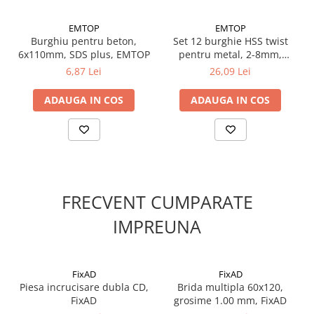
Suruburi pentru lemn
EMTOP
EMTOP
Suruburi autoforante
Burghiu pentru beton,
Set 12 burghie HSS twist
Suruburi pentru tabla
6x110mm, SDS plus, EMTOP
pentru metal, 2-8mm,
Ancore mecanice
EMTOP
6,87 Lei
26,09 Lei
Cuie
ADAUGA IN COS
ADAUGA IN COS
Cuie constructii
Finisaje si amenajari interioare
Gips carton, profile si accesorii
Placi gips carton
Profile gips carton
FRECVENT CUMPARATE
Accesorii gips carton
IMPREUNA
Benzi gips carton
Accesorii tencuieli
Silicon, spume si adezivi de montaj
FixAD
FixAD
Adezivi montaj
Piesa incrucisare dubla CD,
Brida multipla 60x120,
Etanse
FixAD
grosime 1.00 mm, FixAD