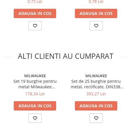
0,73 Lei
0,78 Lei
Silicon
Spuma
ADAUGA IN COS
ADAUGA IN COS
Accesorii parchet
Plinta si accesorii
Izolatori parchet
Profile trecere
Benzi adezive
ALTI CLIENTI AU CUMPARAT
Tencuieli decorative si vopsele
Vopsele speciale si spray vopsea
Chituri pentru rosturi
MILWAUKEE
MILWAUKEE
Set 19 burghie pentru
Set de 25 burghie pentru
Unelte si accesorii pentru zidarie si
metal Milwaukee
metal, rectificate, DIN338,
zugravit
THUNDERWEB HSS-G
Ø1.0-13.0mm (4932493870),
178,34 Lei
393,27 Lei
Unelte pentru gresie si faianta
(4932352374), MILWAUKEE
MILWAUKEE
Acoperis
ADAUGA IN COS
ADAUGA IN COS
Sindrila bituminoasa si accesorii
Placi ondulate si accesorii
Folii acoperis