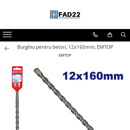
Toate Produsele
Materiale de constructii
Termoizolatii
Burghiu pentru beton, 12x160mm, EMTOP
Vata minerala
Polistiren
EMTOP
Accesorii termosistem
Lemn pentru constructii
OSB
Cherestea
Dusumea
Lambriu
Tavan
Accesorii pentru cofraje
Materiale prafoase