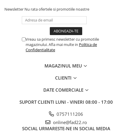
Electrice
Newsletter
Nu rata ofertele si promotiile noastre
Prelungitoare si derulatoare
Prize, intrerupatoare si stechere
Intrerupatoare
Vreau sa primesc newsletter cu promotiile
Prize
magazinului. Afla mai multe in
Politica de
Stechere
Confidentialitate
Banda izolatoare
MAGAZINUL MEU
Cablu si tubulatura
Corpuri si surse de iluminat
CLIENTI
Becuri si tuburi LED
DATE COMERCIALE
Curte si gradina
Garduri metalice
SUPORT CLIENTI
LUNI - VINERI 08:00 - 17:00
Plasa gard
0757111206
Stalpi gard
online@fad22.ro
Panouri gard
SOCIAL
URMARESTE-NE IN SOCIAL MEDIA
Utilaje pentru gradina