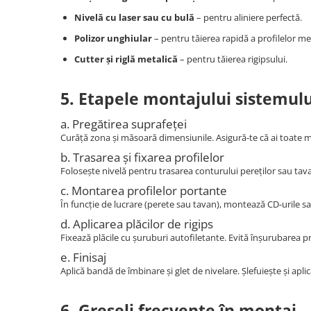
Suruburi pentru lemn
Nivelă cu laser sau cu bulă
– pentru aliniere perfectă.
Suruburi autoforante
Polizor unghiular
– pentru tăierea rapidă a profilelor met
Suruburi pentru tabla
Cutter și riglă metalică
– pentru tăierea rigipsului.
Ancore mecanice
Cuie
5. Etapele montajului sistemulu
Cuie constructii
a. Pregătirea suprafeței
Finisaje si amenajari interioare
Curăță zona și măsoară dimensiunile. Asigură-te că ai toate ma
Gips carton, profile si accesorii
b. Trasarea și fixarea profilelor
Placi gips carton
Folosește nivelă pentru trasarea conturului pereților sau tava
Profile gips carton
c. Montarea profilelor portante
Accesorii gips carton
În funcție de lucrare (perete sau tavan), montează CD-urile sa
Benzi gips carton
d. Aplicarea plăcilor de rigips
Fixează plăcile cu șuruburi autofiletante. Evită înșurubarea p
Accesorii tencuieli
e. Finisaj
Silicon, spume si adezivi de montaj
Aplică bandă de îmbinare și glet de nivelare. Șlefuiește și aplic
Adezivi montaj
Etanse
6. Greșeli frecvente în montaj