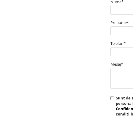
Nume*
Aparate de spalat cu presiune
Aspiratoar, suflante si
pulverizatoare
Prenume*
Masini de tuns iarba, trimmere si
accesorii
Telefon*
Furtunuri si conectori
Accesorii si unelte pentru gradina
Pompe apa
Mesaj*
Scari aluminiu / otel
Solutii curatare
Echipamente de protectie si
imbracaminte
Sunt de 
persona
Incaltaminte
Confiden
Accesorii echipament
conditiil
Imbracaminte
Manusi