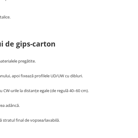
alice.
i de gips-carton
terialele pregătite.
nului, apoi fixează profilele UD/UW cu dibluri.
u CW-urile la distanțe egale (de regulă 40–60 cm).
rea adâncă.
ă stratul final de vopsea/lavabilă.