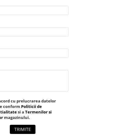
acord cu prelucrarea datelor
le conform
Politicii de
tialitate
si a
Termenilor si
or
magazinului.
TRIMITE