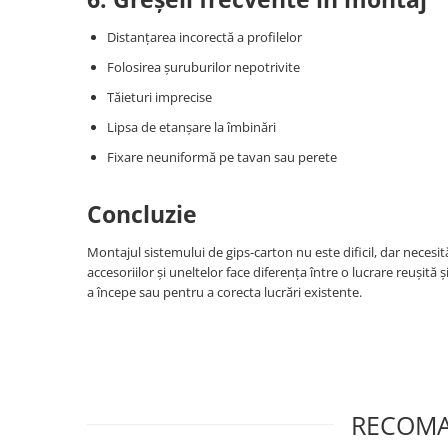
Silicon
Spuma
Distanțarea incorectă a profilelor
Accesorii parchet
Folosirea șuruburilor nepotrivite
Plinta si accesorii
Tăieturi imprecise
Izolatori parchet
Lipsa de etanșare la îmbinări
Profile trecere
Fixare neuniformă pe tavan sau perete
Benzi adezive
Tencuieli decorative si vopsele
Concluzie
Vopsele speciale si spray vopsea
Montajul sistemului de gips-carton nu este dificil, dar necesită 
Chituri pentru rosturi
accesoriilor și uneltelor face diferența între o lucrare reușit
Unelte si accesorii pentru zidarie si
a începe sau pentru a corecta lucrări existente.
zugravit
Unelte pentru gresie si faianta
Acoperis
Sindrila bituminoasa si accesorii
Placi ondulate si accesorii
RECOMA
Folii acoperis