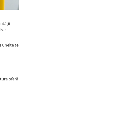
utății
tive
e unelte te
ctura oferă