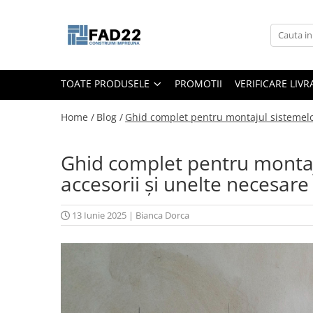
Toate Produsele
Materiale de constructii
TOATE PRODUSELE
PROMOTII
VERIFICARE LIV
Termoizolatii
Vata minerala
Home /
Blog /
Ghid complet pentru montajul sistemelor 
Polistiren
Accesorii termosistem
Ghid complet pentru montaju
Lemn pentru constructii
accesorii și unelte necesare
OSB
Cherestea
13 Iunie 2025
|
Bianca Dorca
Dusumea
Lambriu
Tavan
Accesorii pentru cofraje
Materiale prafoase