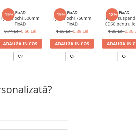
FixAD
FixAD
FixAD
-19%
-19%
-18%
Tija cu ochi 500mm,
Tija cu ochi 750mm,
Piesa suspend
FixAD
FixAD
CD60 pentru l
270mm lungi
0,74 Lei
0,60 Lei
1,08 Lei
0,88 Lei
1,05 Lei
0,86 
FixAD
ADAUGA IN COS
ADAUGA IN COS
ADAUGA IN C
rsonalizată?