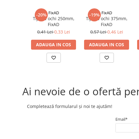
Electrice
FixAD
FixAD
-20%
-19%
Prelungitoare si derulatoare
Tija cu ochi 250mm,
Tija cu ochi 375mm,
FixAD
FixAD
Prize, intrerupatoare si stechere
0,41 Lei
0,33 Lei
0,57 Lei
0,46 Lei
Intrerupatoare
Prize
ADAUGA IN COS
ADAUGA IN COS
Stechere
Banda izolatoare
Cablu si tubulatura
Corpuri si surse de iluminat
Ai nevoie de o ofertă pe
Becuri si tuburi LED
Curte si gradina
Garduri metalice
Completează formularul și noi te ajutăm!
Plasa gard
Email*
Stalpi gard
Panouri gard
Utilaje pentru gradina