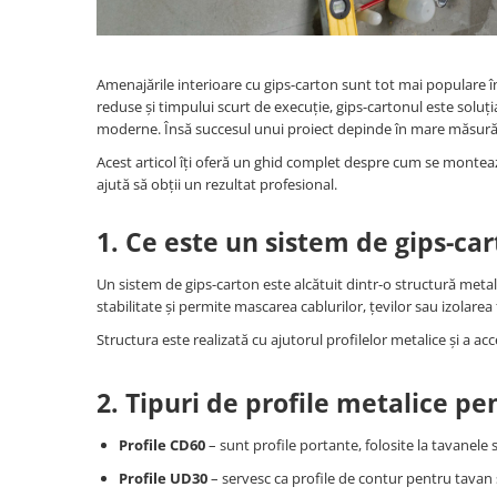
Accesorii electrice
Amestecatoare electrice
Scule de mana
Amenajările interioare cu gips-carton sunt tot mai populare în p
Surubelnite, clesti si chei
reduse și timpului scurt de execuție, gips-cartonul este solu
moderne. Însă succesul unui proiect depinde în mare măsură 
Ciocane si topoare
Dalti, spituri, leviere
Acest articol îți oferă un ghid complet despre cum se montează
ajută să obții un rezultat profesional.
Cuttere, cutite si foarfece
Fierastraie
1. Ce este un sistem de gips-ca
Accesorii si consumabile
Accesorii pentru polizare, slefuire
Un sistem de gips-carton este alcătuit dintr-o structură metalic
si frezare
stabilitate și permite mascarea cablurilor, țevilor sau izolarea 
Biti
Structura este realizată cu ajutorul profilelor metalice și a ac
Burghie
Organizatoare
2. Tipuri de profile metalice pe
Accesorii unelte
Profile CD60
– sunt profile portante, folosite la tavanele
Role abrazive
Unelte electrice speciale
Profile UD30
– servesc ca profile de contur pentru tavan ș