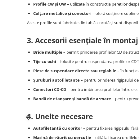
Instrumente de masurat si trasat
Profile CW și UW
– utilizate în construcția pereților despă
Colțare metalice și conectori
– oferă susținere suplimen
Rigle si echere
Nivele
Aceste profile sunt fabricate din tablă zincată și sunt disponib
Rulete
Markere
3. Accesorii esențiale în montaj
Suruburi, cuie, dibluri si alte
elemente de fixare
Bride multiple
– permit prinderea profilelor CD de struct
Dibluri
Tije cu ochi
– folosite pentru suspendarea profilelor CD î
Dibluri cu surub
Piese de suspendare directe sau reglabile
– în funcție
Dibluri cui percutie
Șuruburi autofiletante
– pentru prinderea rigipsului de 
Dibluri cu carlig
Conectori CD-CD
– pentru îmbinarea profilelor între ele.
Dibluri pentru gips-carton
Bandă de etanșare și bandă de armare
– pentru preven
Dibluri pentru lemn
Dibluri pentru termoizolatii
4. Unelte necesare
Dibluri rosii SFX
Suruburi
Autofiletantă cu opritor
– pentru fixarea rigipsului fără
Suruburi pentru gips-carton
Mașină de găurit cu percuție
– utilă la fixarea profilelo