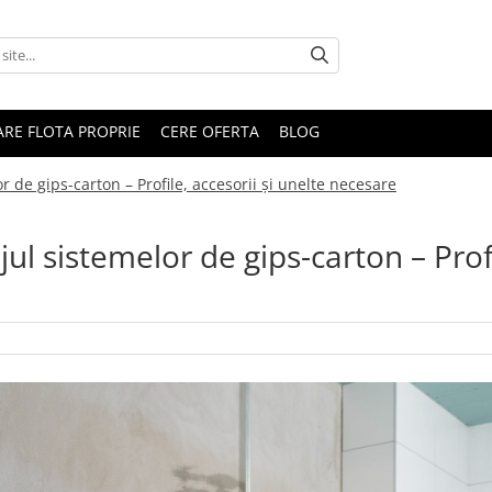
RARE FLOTA PROPRIE
CERE OFERTA
BLOG
de gips-carton – Profile, accesorii și unelte necesare
l sistemelor de gips-carton – Profi