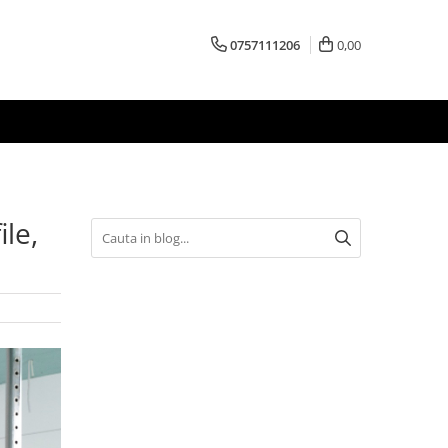
0757111206
0,00
le,