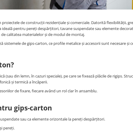
roiectele de construcții rezidențiale și comerciale. Datorită flexibilității, gre
ția ideală pentru pereți despărțitori, tavane suspendate sau elemente decora
de calitatea materialelor și de modul de montaj.
 sistemele de gips-carton, ce profile metalice și accesorii sunt necesare și c
rton?
ă (sau din lemn, în cazuri speciale), pe care se fixează plăcile de rigips. Stru
fonică și termică a încăperii.
cesoriilor de fixare, fiecare având un rol clar în ansamblu.
ntru gips-carton
 suspendate sau ca elemente orizontale la pereți despărțitori.
i pereți.