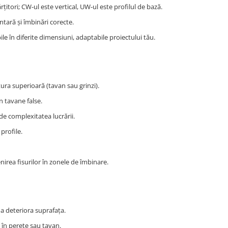
rțitori; CW-ul este vertical, UW-ul este profilul de bază.
tară și îmbinări corecte.
ile în diferite dimensiuni, adaptabile proiectului tău.
ura superioară (tavan sau grinzi).
n tavane false.
 de complexitatea lucrării.
profile.
irea fisurilor în zonele de îmbinare.
 a deteriora suprafața.
r în perete sau tavan.