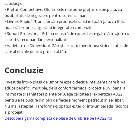
satisfacție.
Auto
• Prețuri Competitive: Oferim cele mai bune prețuri de pe piață, cu
posibilitate de negociere pentru comenzi mari.
Redresoare si compresoare auto
• Livrare Rapidă: Transportăm produsele rapid în toată țara, cu flota
Accesorii auto
noastră proprie, asigurând integritatea comenzii.
• Suport Profesional: Echipa noastră de experți este gata să te ajute cu
Sanitare
sfaturi și recomandări personalizate.
Fitinguri PEHD
• Varietate de Dimensiuni: Găsești exact dimensiunea și densitatea de
Lichidare de stoc
care ai nevoie pentru proiectul tău.
Decoratiuni si articole casa
Baghete polistiren
Concluzie
Rolete
Investiția într-o plasă de umbrire este o decizie inteligentă care îți va
Sine pentru perdea si accesorii
aduce beneficii multiple, de la confort termic și protecție UV, până la
intimitate și sănătatea plantelor. Alege calitatea și expertiza FAD22
pentru a te bucura din plin de fiecare moment petrecut în aer liber.
Nu mai aștepta! Transformă-ți spațiul exterior într-un paradis răcoros
și protejat!
Descoperă gama completă de plase de umbrire pe FAD22.ro!