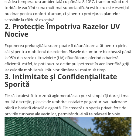
scădea temperatura ambientală cu până la 8-10°C, transformând o zi
Instrumente de masurat si trasat
toridă de vară într-una mult mai suportabilă. Acest lucru este esențial
Rigle si echere
nu doar pentru confortul uman, ci și pentru protejarea plantelor
sensibile la căldură excesivă.
Nivele
2. Protecție Împotriva Razelor UV
Rulete
Nocive
Markere
Suruburi, cuie, dibluri si alte
Expunerea prelungită la soare poate fi dăunătoare atât pentru piele,
elemente de fixare
cât și pentru mobilierul de exterior. Plasele de umbrire blochează până
la 95% din razele ultraviolete (UV) dăunătoare, oferind o barieră
Dibluri
eficientă. Astfel, te poți bucura de timpul petrecut în aer liber fără griji,
Dibluri cu surub
iar culorile mobilierului tău vor rămâne vii mai mult timp.
3. Intimitate și Confidențialitate
Dibluri cui percutie
Sporită
Dibluri cu carlig
Dibluri pentru gips-carton
Fie că locuiești într-o zonă aglomerată sau pur și simplu îți dorești mai
Dibluri pentru lemn
multă discreție, plasele de umbrire instalate pe garduri sau balcoane
oferă o barieră vizuală elegantă. Ele creează un spațiu privat, ferit de
Dibluri pentru termoizolatii
privirile curioase ale vecinilor, permițându-ți să te relaxezi în voie.
Dibluri rosii SFX
Suruburi
Suruburi pentru gips-carton