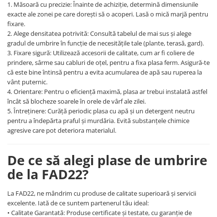
1. Măsoară cu precizie: Înainte de achiziție, determină dimensiunile
exacte ale zonei pe care dorești să o acoperi. Lasă o mică marjă pentru
Aparate de spalat cu presiune
fixare.
Aspiratoar, suflante si
2. Alege densitatea potrivită: Consultă tabelul de mai sus și alege
pulverizatoare
gradul de umbrire în funcție de necesitățile tale (plante, terasă, gard).
Masini de tuns iarba, trimmere si
3. Fixare sigură: Utilizează accesorii de calitate, cum ar fi coliere de
accesorii
prindere, sârme sau cabluri de oțel, pentru a fixa plasa ferm. Asigură-te
Furtunuri si conectori
că este bine întinsă pentru a evita acumularea de apă sau ruperea la
vânt puternic.
Accesorii si unelte pentru gradina
4. Orientare: Pentru o eficiență maximă, plasa ar trebui instalată astfel
încât să blocheze soarele în orele de vârf ale zilei.
Pompe apa
5. Întreținere: Curăță periodic plasa cu apă și un detergent neutru
Scari aluminiu / otel
pentru a îndepărta praful și murdăria. Evită substanțele chimice
agresive care pot deteriora materialul.
Solutii curatare
Echipamente de protectie si
De ce să alegi plase de umbrire
imbracaminte
Incaltaminte
de la FAD22?
Accesorii echipament
La FAD22, ne mândrim cu produse de calitate superioară și servicii
Imbracaminte
excelente. Iată de ce suntem partenerul tău ideal:
• Calitate Garantată: Produse certificate și testate, cu garanție de
Manusi