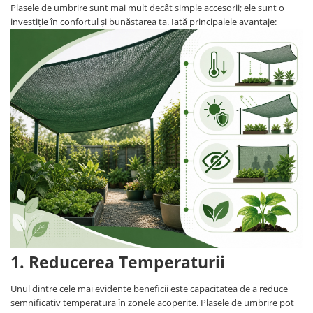
Accesorii electrice
Plasele de umbrire sunt mai mult decât simple accesorii; ele sunt o
investiție în confortul și bunăstarea ta. Iată principalele avantaje:
Amestecatoare electrice
Scule de mana
Surubelnite, clesti si chei
Ciocane si topoare
Dalti, spituri, leviere
Cuttere, cutite si foarfece
Fierastraie
Accesorii si consumabile
Accesorii pentru polizare, slefuire
si frezare
Biti
Burghie
Organizatoare
1. Reducerea Temperaturii
Accesorii unelte
Role abrazive
Unul dintre cele mai evidente beneficii este capacitatea de a reduce
Unelte electrice speciale
semnificativ temperatura în zonele acoperite. Plasele de umbrire pot