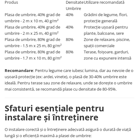
Produs
Densitate
Utilizare recomandată
Umbrire
Electrice
Plasa de umbrire, 40% grad de
40%
Grădini de legume, flori,
Prelungitoare si derulatoare
umbrire - 2 m x 10 m, 40 g/m²
protecție generală
Prize, intrerupatoare si stechere
Plasa de umbrire, 40% grad de
40%
Protecție ușoară pentru
umbrire - 2 m x 25 m, 40 g/m²
plante, balcoane, sere
Intrerupatoare
Plasa de umbrire, 80% grad de
80%
Zone de relaxare, piscine,
Prize
umbrire - 1.5 m x 25 m, 80 g/m²
spații comerciale
Plasa de umbrire, 80% grad de
80%
Terase, foișoare, garduri,
Stechere
umbrire - 1.7 m x 10 m, 80 g/m²
zone cu expunere intensă
Banda izolatoare
Cablu si tubulatura
Recomandare
: Pentru legume care iubesc lumina, dar au nevoie de o
ușoară protecție (ex: ardei, vinete), o plasă de 30-40% umbrire este
Corpuri si surse de iluminat
ideală. Pentru terase sau zone de relaxare, unde se dorește o umbrire
Becuri si tuburi LED
mai consistentă, se recomandă plase cu densitate de 80-95%.
Curte si gradina
Garduri metalice
Sfaturi esențiale pentru
instalare și întreținere
Plasa gard
Stalpi gard
O instalare corectă și o întreținere adecvată asigură o durată de viață
Panouri gard
lungă și o eficiență maximă a plasei de umbrire:
Utilaje pentru gradina