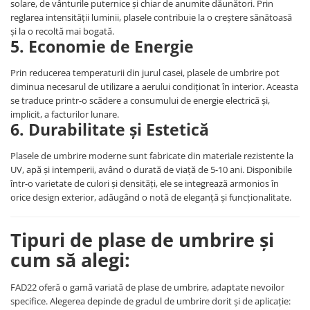
Silicon
solare, de vânturile puternice și chiar de anumite dăunători. Prin
reglarea intensității luminii, plasele contribuie la o creștere sănătoasă
Spuma
și la o recoltă mai bogată.
Accesorii parchet
5. Economie de Energie
Plinta si accesorii
Prin reducerea temperaturii din jurul casei, plasele de umbrire pot
Izolatori parchet
diminua necesarul de utilizare a aerului condiționat în interior. Aceasta
Profile trecere
se traduce printr-o scădere a consumului de energie electrică și,
implicit, a facturilor lunare.
Benzi adezive
6. Durabilitate și Estetică
Tencuieli decorative si vopsele
Plasele de umbrire moderne sunt fabricate din materiale rezistente la
Vopsele speciale si spray vopsea
UV, apă și intemperii, având o durată de viață de 5-10 ani. Disponibile
Chituri pentru rosturi
într-o varietate de culori și densități, ele se integrează armonios în
Unelte si accesorii pentru zidarie si
orice design exterior, adăugând o notă de eleganță și funcționalitate.
zugravit
Unelte pentru gresie si faianta
Tipuri de plase de umbrire și
Acoperis
cum să alegi:
Sindrila bituminoasa si accesorii
Placi ondulate si accesorii
FAD22 oferă o gamă variată de plase de umbrire, adaptate nevoilor
specifice. Alegerea depinde de gradul de umbrire dorit și de aplicație:
Folii acoperis