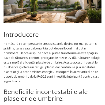
Adezivi
Gleturi
Ipsos
Mortare
Tencuieli decorative
Introducere
Sape de egalizare, sape
autonivelante si pardoseli
industriale
Pe măsură ce temperaturile cresc și soarele devine tot mai puternic,
Zidarie
grădina, terasa sau balconul tău pot deveni locuri mai puțin
Buiandrugi
primitoare. Dar ce-ai spune dacă ai putea transforma aceste spații în
Caramizi
oaze de răcoare și confort, protejate de razele UV dăunătoare? Soluția
este simplă și eficientă: plasele de umbrire. Aceste accesorii versatile
Scule electrice, unelte si accesorii
nu doar că îți oferă un refugiu plăcut, dar contribuie și la sănătatea
Scule electrice
plantelor și la economisirea energiei. Descoperă în acest articol de ce
plasele de umbrire de la FAD22 sunt investiția inteligentă pentru casa
Acumulatori
și grădina ta.
Masini de gaurit si insurubat
Polizoare unghiulare
Beneficiile incontestabile ale
Ferastraie circulare
plaselor de umbrire:
Generatoare