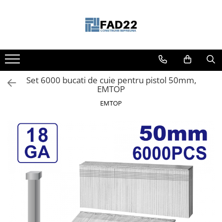
Toate Produsele
Materiale de constructii
Termoizolatii
Set 6000 bucati de cuie pentru pistol 50mm,
Vata minerala
EMTOP
Polistiren
EMTOP
Accesorii termosistem
Lemn pentru constructii
OSB
Cherestea
Dusumea
Lambriu
Tavan
Accesorii pentru cofraje
Materiale prafoase