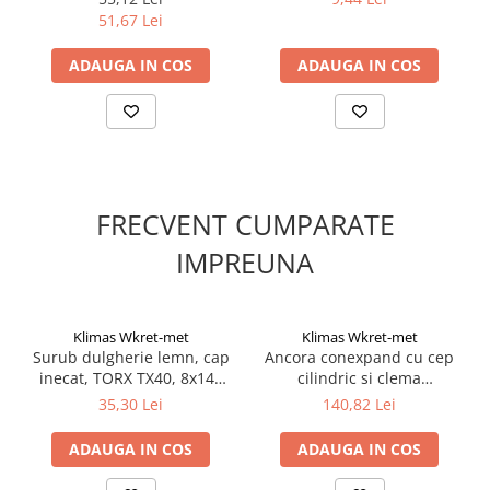
Suruburi pentru lemn
51,67 Lei
Suruburi autoforante
ADAUGA IN COS
ADAUGA IN COS
Suruburi pentru tabla
Ancore mecanice
Cuie
Cuie constructii
Finisaje si amenajari interioare
FRECVENT CUMPARATE
Gips carton, profile si accesorii
IMPREUNA
Placi gips carton
Profile gips carton
Accesorii gips carton
Klimas Wkret-met
Klimas Wkret-met
Benzi gips carton
Surub dulgherie lemn, cap
Ancora conexpand cu cep
Accesorii tencuieli
inecat, TORX TX40, 8x140
cilindric si clema
mm - 50 bucati/cutie -
12x105mm - 50 buc/cutie -
Silicon, spume si adezivi de montaj
35,30 Lei
140,82 Lei
WKCS-08140, Klimas Wkret-
LE-ZN-12105, Klimas Wkret-
Adezivi montaj
met
met
ADAUGA IN COS
ADAUGA IN COS
Etanse