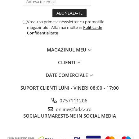
Electrice
Prelungitoare si derulatoare
Vreau sa primesc newsletter cu promotiile
Prize, intrerupatoare si stechere
magazinului. Afla mai multe in
Politica de
Confidentialitate
Intrerupatoare
Prize
MAGAZINUL MEU
Stechere
Banda izolatoare
CLIENTI
Cablu si tubulatura
DATE COMERCIALE
Corpuri si surse de iluminat
SUPORT CLIENTI
LUNI - VINERI 08:00 - 17:00
Becuri si tuburi LED
Curte si gradina
0757111206
Garduri metalice
online@fad22.ro
Plasa gard
SOCIAL
URMARESTE-NE IN SOCIAL MEDIA
Stalpi gard
Panouri gard
Utilaje pentru gradina