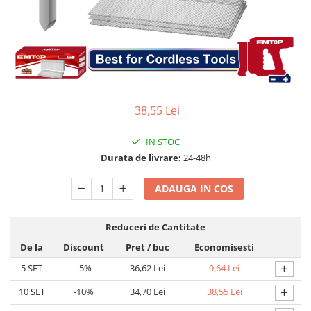
Adezivi
Gleturi
Ipsos
Mortare
Tencuieli decorative
Sape de egalizare, sape
38,55 Lei
autonivelante si pardoseli
industriale
Zidarie
IN STOC
Buiandrugi
Durata de livrare:
24-48h
Caramizi
Scule electrice, unelte si accesorii
ADAUGA IN COS
Scule electrice
Reduceri de Cantitate
Acumulatori
Masini de gaurit si insurubat
De la
Discount
Pret
/ buc
Economisesti
Polizoare unghiulare
+
5
SET
-5%
36,62 Lei
9,64 Lei
Ferastraie circulare
+
10
SET
-10%
34,70 Lei
38,55 Lei
Generatoare