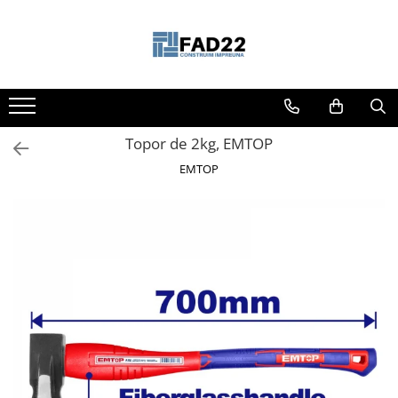
Toate Produsele
Materiale de constructii
Termoizolatii
Topor de 2kg, EMTOP
Vata minerala
Polistiren
EMTOP
Accesorii termosistem
Lemn pentru constructii
OSB
Cherestea
Dusumea
Lambriu
Tavan
Accesorii pentru cofraje
Materiale prafoase