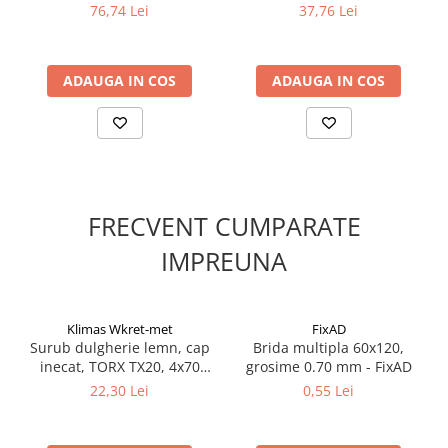
76,74 Lei
37,76 Lei
Suruburi pentru lemn
Suruburi autoforante
Suruburi pentru tabla
ADAUGA IN COS
ADAUGA IN COS
Ancore mecanice
Cuie
Cuie constructii
Finisaje si amenajari interioare
Gips carton, profile si accesorii
FRECVENT CUMPARATE
Placi gips carton
IMPREUNA
Profile gips carton
Accesorii gips carton
Benzi gips carton
Klimas Wkret-met
FixAD
Accesorii tencuieli
Surub dulgherie lemn, cap
Brida multipla 60x120,
inecat, TORX TX20, 4x70
grosime 0.70 mm - FixAD
Silicon, spume si adezivi de montaj
mm - 200 bucati/cutie -
22,30 Lei
0,55 Lei
Adezivi montaj
KMWHT-40070(200), Klimas
Wkret-met
Etanse