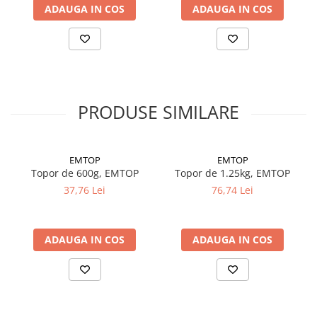
Silicon
ADAUGA IN COS
ADAUGA IN COS
Spuma
Accesorii parchet
Plinta si accesorii
Izolatori parchet
Profile trecere
PRODUSE SIMILARE
Benzi adezive
Tencuieli decorative si vopsele
EMTOP
EMTOP
Vopsele speciale si spray vopsea
Topor de 600g, EMTOP
Topor de 1.25kg, EMTOP
Chituri pentru rosturi
37,76 Lei
76,74 Lei
Unelte si accesorii pentru zidarie si
zugravit
Unelte pentru gresie si faianta
ADAUGA IN COS
ADAUGA IN COS
Acoperis
Sindrila bituminoasa si accesorii
Placi ondulate si accesorii
Folii acoperis