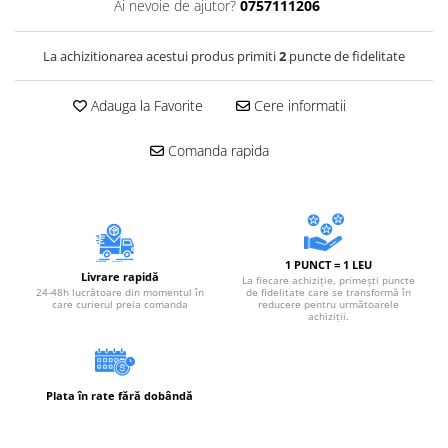
Ai nevoie de ajutor?
0757111206
Accesorii electrice
Amestecatoare electrice
La achizitionarea acestui produs primiti
2
puncte de fidelitate
Scule de mana
Surubelnite, clesti si chei
Adauga la Favorite
Cere informatii
Ciocane si topoare
Dalti, spituri, leviere
Comanda rapida
Cuttere, cutite si foarfece
Fierastraie
Accesorii si consumabile
Accesorii pentru polizare, slefuire
1 PUNCT = 1 LEU
si frezare
Livrare rapidă
La fiecare achiziție, primești puncte
24-48h lucrătoare din momentul în
de fidelitate care se transformă în
Biti
care curierul preia comanda
reducere pentru următoarele
achiziții.
Burghie
Organizatoare
Accesorii unelte
Plata în rate fără dobândă
Role abrazive
Unelte electrice speciale