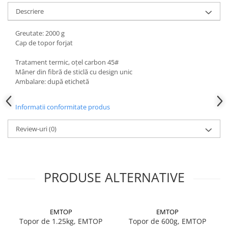
Instrumente de masurat si trasat
Descriere
Rigle si echere
Greutate: 2000 g
Nivele
Cap de topor forjat
Rulete
Markere
Tratament termic, oțel carbon 45#
Mâner din fibră de sticlă cu design unic
Suruburi, cuie, dibluri si alte
Ambalare: după etichetă
elemente de fixare
Dibluri
Informatii conformitate produs
Dibluri cu surub
Dibluri cui percutie
Review-uri
(0)
Dibluri cu carlig
Dibluri pentru gips-carton
Dibluri pentru lemn
PRODUSE ALTERNATIVE
Dibluri pentru termoizolatii
Dibluri rosii SFX
Suruburi
EMTOP
EMTOP
Topor de 1.25kg, EMTOP
Topor de 600g, EMTOP
Suruburi pentru gips-carton