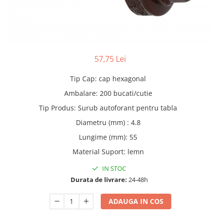
Adezivi
Gleturi
Ipsos
Mortare
Tencuieli decorative
57,75 Lei
Sape de egalizare, sape
Tip Cap
:
cap hexagonal
autonivelante si pardoseli
industriale
Zidarie
Ambalare
:
200 bucati/cutie
Buiandrugi
Tip Produs
:
Surub autoforant pentru tabla
Caramizi
Diametru (mm)
:
4.8
Scule electrice, unelte si accesorii
Lungime (mm)
:
55
Scule electrice
Material Suport
:
lemn
Acumulatori
IN STOC
Masini de gaurit si insurubat
Durata de livrare:
24-48h
Polizoare unghiulare
Ferastraie circulare
ADAUGA IN COS
Generatoare