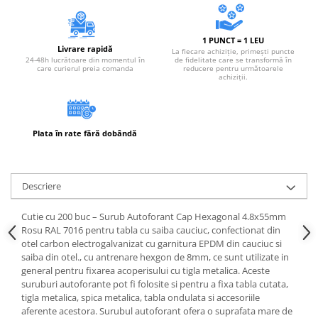
Instrumente de masurat si trasat
Rigle si echere
1 PUNCT = 1 LEU
Nivele
Livrare rapidă
La fiecare achiziție, primești puncte
24-48h lucrătoare din momentul în
de fidelitate care se transformă în
Rulete
care curierul preia comanda
reducere pentru următoarele
achiziții.
Markere
Suruburi, cuie, dibluri si alte
elemente de fixare
Plata în rate fără dobândă
Dibluri
Dibluri cu surub
Dibluri cui percutie
Descriere
Dibluri cu carlig
Dibluri pentru gips-carton
Cutie cu 200 buc – Surub Autoforant Cap Hexagonal 4.8x55mm
Rosu RAL 7016 pentru tabla cu saiba cauciuc, confectionat din
Dibluri pentru lemn
otel carbon electrogalvanizat cu garnitura EPDM din cauciuc si
Dibluri pentru termoizolatii
saiba din otel., cu antrenare hexgon de 8mm, ce sunt utilizate in
Dibluri rosii SFX
general pentru fixarea acoperisului cu tigla metalica. Aceste
suruburi autoforante pot fi folosite si pentru a fixa tabla cutata,
Suruburi
tigla metalica, spica metalica, tabla ondulata si accesoriile
Suruburi pentru gips-carton
aferente acestora. Surubul autoforant ofera o suprafata mare de