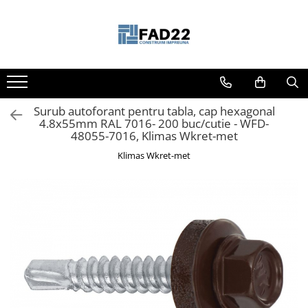
Toate Produsele
Materiale de constructii
Termoizolatii
Surub autoforant pentru tabla, cap hexagonal
Vata minerala
4.8x55mm RAL 7016- 200 buc/cutie - WFD-
Polistiren
48055-7016, Klimas Wkret-met
Accesorii termosistem
Klimas Wkret-met
Lemn pentru constructii
OSB
Cherestea
Dusumea
Lambriu
Tavan
Accesorii pentru cofraje
Materiale prafoase