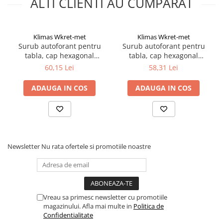
ALTI CLIENTI AU CUMPARAT
Electrice
Prelungitoare si derulatoare
Klimas Wkret-met
Klimas Wkret-met
Prize, intrerupatoare si stechere
Surub autoforant pentru
Surub autoforant pentru
tabla, cap hexagonal
tabla, cap hexagonal
Intrerupatoare
4.8x70mm RAL 3011- 200
4.8x55mm RAL 3011- 200
60,15 Lei
58,31 Lei
Prize
buc/cutie - WFD-48070-
buc/cutie - WFD-48055-
Stechere
3011, Klimas Wkret-met
3011, Klimas Wkret-met
ADAUGA IN COS
ADAUGA IN COS
Banda izolatoare
Cablu si tubulatura
Corpuri si surse de iluminat
Becuri si tuburi LED
Newsletter
Nu rata ofertele si promotiile noastre
Curte si gradina
Garduri metalice
Plasa gard
Stalpi gard
Vreau sa primesc newsletter cu promotiile
magazinului. Afla mai multe in
Politica de
Panouri gard
Confidentialitate
Utilaje pentru gradina