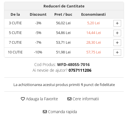
Accesorii electrice
Reduceri de Cantitate
Amestecatoare electrice
De la
Discount
Pret
/ buc
Economisesti
Scule de mana
+
3
CUTIE
-3%
56,02 Lei
5,20 Lei
Surubelnite, clesti si chei
+
5
CUTIE
-5%
54,86 Lei
14,44 Lei
Ciocane si topoare
Dalti, spituri, leviere
+
7
CUTIE
-7%
53,71 Lei
28,30 Lei
Cuttere, cutite si foarfece
+
10
CUTIE
-10%
51,98 Lei
57,75 Lei
Fierastraie
Accesorii si consumabile
Cod Produs:
WFD-48055-7016
Ai nevoie de ajutor?
0757111206
Accesorii pentru polizare, slefuire
si frezare
La achizitionarea acestui produs primiti
1
punct de fidelitate
Biti
Burghie
Adauga la Favorite
Cere informatii
Organizatoare
Accesorii unelte
Comanda rapida
Role abrazive
Unelte electrice speciale