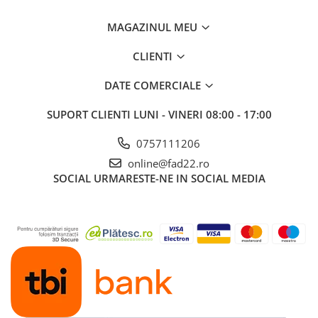
Aparate de spalat cu presiune
MAGAZINUL MEU
Aspiratoar, suflante si
pulverizatoare
CLIENTI
Masini de tuns iarba, trimmere si
DATE COMERCIALE
accesorii
Furtunuri si conectori
SUPORT CLIENTI
LUNI - VINERI 08:00 - 17:00
Accesorii si unelte pentru gradina
0757111206
Pompe apa
online@fad22.ro
Scari aluminiu / otel
SOCIAL
URMARESTE-NE IN SOCIAL MEDIA
Solutii curatare
Echipamente de protectie si
imbracaminte
Incaltaminte
Accesorii echipament
Imbracaminte
Manusi