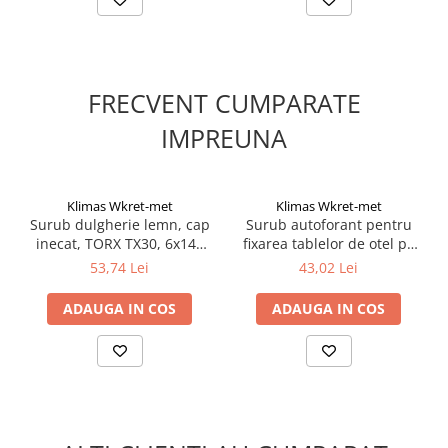
Silicon
Spuma
Accesorii parchet
Plinta si accesorii
FRECVENT CUMPARATE
Izolatori parchet
IMPREUNA
Profile trecere
Benzi adezive
Tencuieli decorative si vopsele
Klimas Wkret-met
Klimas Wkret-met
Surub dulgherie lemn, cap
Surub autoforant pentru
Vopsele speciale si spray vopsea
inecat, TORX TX30, 6x140
fixarea tablelor de otel pe
Chituri pentru rosturi
mm - 100 bucati/cutie -
suport de lemn, 4,8x35mm,
53,74 Lei
43,02 Lei
Unelte si accesorii pentru zidarie si
KMWHT-60140, Klimas
RAL7016 - WFD-48035-7016,
zugravit
Wkret-met
Klimas Wkret-met
ADAUGA IN COS
ADAUGA IN COS
Unelte pentru gresie si faianta
Acoperis
Sindrila bituminoasa si accesorii
Placi ondulate si accesorii
Folii acoperis