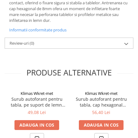
contact, oferind o fixare sigura si stabila a tablelor. Antrenarea cu
Suruburi pentru lemn
cap hexagonal de 8mm ofera un moment de infiletare foarte
Suruburi autoforante
mare necesar la perforarea tablelor si profilelor metalice sau
infiletarea in lemn dur.
Suruburi pentru tabla
Ancore mecanice
Informatii conformitate produs
Cuie
Review-uri
(0)
Cuie constructii
Finisaje si amenajari interioare
Gips carton, profile si accesorii
PRODUSE ALTERNATIVE
Placi gips carton
Profile gips carton
Accesorii gips carton
Klimas Wkret-met
Klimas Wkret-met
Benzi gips carton
Surub autoforant pentru
Surub autoforant pentru
tabla, pe suport de lemn,
tabla, cap hexagonal
Accesorii tencuieli
4.8x55mm, ZINC - 200
4.8x70mm RAL 8017 - 200
49,08 Lei
56,40 Lei
Silicon, spume si adezivi de montaj
buc/cutie - WFDOC-48055,
buc/cutie - WFD-48070-
Klimas Wkret-met
8017, Klimas Wkret-met
Adezivi montaj
ADAUGA IN COS
ADAUGA IN COS
Etanse