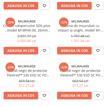
Instrumente de masurat si trasat
ADAUGA IN COS
ADAUGA IN COS
Rigle si echere
Nivele
MILWAUKEE
MILWAUKEE
-22%
-22%
Rulete
Ciocan rotopercutor SDS-plus
Masina de insurubat cu
Markere
, model M18FHX-0X, 26mm,
impact la unghi, model M12
2.5J, 4933478888 Milwaukee,
FRAIWF12-0, 1/2", 270Nm,
Suruburi, cuie, dibluri si alte
2.591,77 Lei
1.707,48 Lei
MILWAUKEE
4933471699 Milwaukee,
elemente de fixare
2.020,40 Lei
1.331,06 Lei
MILWAUKEE
Dibluri
ADAUGA IN COS
ADAUGA IN COS
Dibluri cu surub
Dibluri cui percutie
Dibluri cu carlig
MILWAUKEE
MILWAUKEE
-22%
-22%
Pantofi negri de protecție
Pantofi negri de protecție
Dibluri pentru gips-carton
Flextred™ S3S ESD SC FO
Flextred™ S3S ESD SC FO
Dibluri pentru lemn
SR38, mărimea 38/5,
SR39, mărimea 39/6,
663,54 Lei
663,54 Lei
(4932493716)
(4932493717)
Dibluri pentru termoizolatii
517,27 Lei
517,27 Lei
Dibluri rosii SFX
ADAUGA IN COS
ADAUGA IN COS
Suruburi
Suruburi pentru gips-carton