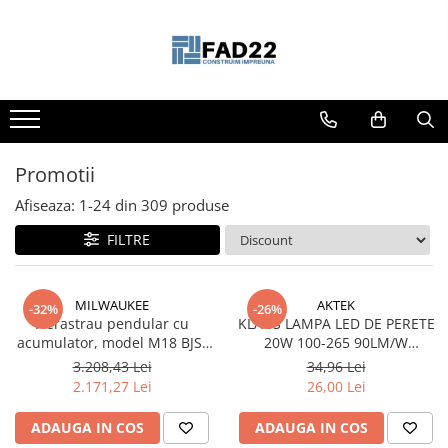
Toate Produsele
Materiale de constructii
Termoizolatii
Vata minerala
Promotii
Polistiren
Afiseaza:
1-
24
din
309
produse
Accesorii termosistem
FILTRE
Lemn pentru constructii
OSB
Cherestea
MILWAUKEE
AKTEK
-32%
-26%
Fierastrau pendular cu
KLAUS LAMPA LED DE PERETE
Dusumea
acumulator, model M18 BJS-
20W 100-265 90LM/W
Lambriu
402C, 4933451389 Milwaukee,
163*60*205MM PP+PP
3.208,43 Lei
34,96 Lei
Tavan
MILWAUKEE
IP54(40)
2.171,27 Lei
26,00 Lei
Accesorii pentru cofraje
ADAUGA IN COS
ADAUGA IN COS
Materiale prafoase