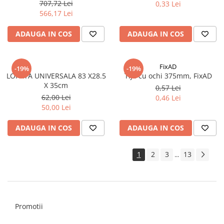
Milwaukee, marimea 44
Silicon
707,72 Lei
0,33 Lei
566,17 Lei
Spuma
Accesorii parchet
ADAUGA IN COS
ADAUGA IN COS
Plinta si accesorii
Izolatori parchet
FixAD
-19%
-19%
Profile trecere
LOPATA UNIVERSALA 83 X28.5
Tija cu ochi 375mm, FixAD
Benzi adezive
X 35cm
0,57 Lei
62,00 Lei
0,46 Lei
Tencuieli decorative si vopsele
50,00 Lei
Vopsele speciale si spray vopsea
Chituri pentru rosturi
ADAUGA IN COS
ADAUGA IN COS
Unelte si accesorii pentru zidarie si
zugravit
1
2
3
13
...
Unelte pentru gresie si faianta
Acoperis
Sindrila bituminoasa si accesorii
Promotii
Placi ondulate si accesorii
Folii acoperis