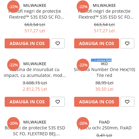
Suruburi pentru lemn
MILWAUKEE
MILWAUKEE
-22%
-22%
Pantofi negri de protecție
Pantofi negri de protecție
Suruburi autoforante
Flextred™ S3S ESD SC FO
Flextred™ S3S ESD SC FO
Suruburi pentru tabla
SR41, mărimea 41/7,
SR45, mărimea 45/10.5,
663,54 Lei
663,54 Lei
(4932493719)
(4932493723)
Ancore mecanice
517,27 Lei
517,27 Lei
Cuie
ADAUGA IN COS
ADAUGA IN COS
Cuie constructii
Finisaje si amenajari interioare
MILWAUKEE
IKO
Gips carton, profile si accesorii
-22%
-22%
Masina de insurubat cu
Sindrila Number One Hex(10)
Placi gips carton
impact, cu acumulator, model
Tile red
M18 FID3100P-502P SET
Profile gips carton
3.608,15 Lei
38,99 Lei
PROMO, 4933498244
2.812,75 Lei
30,50 Lei
Accesorii gips carton
Milwaukee, MILWAUKEE
Benzi gips carton
ADAUGA IN COS
ADAUGA IN COS
Accesorii tencuieli
Silicon, spume si adezivi de montaj
MILWAUKEE
FixAD
-20%
-20%
Adezivi montaj
Bocanci de protectie S3S ESD
Tija cu ochi 250mm, FixAD
Etanse
SC FO, FLEXTRED BEJ,
0,41 Lei