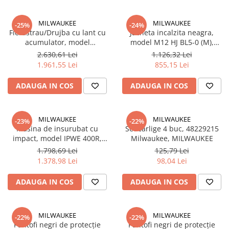
Adezivi
Gleturi
MILWAUKEE
MILWAUKEE
-25%
-24%
Fierastrau/Drujba cu lant cu
Jacheta incalzita neagra,
Ipsos
acumulator, model
model M12 HJ BL5-0 (M),
Mortare
M18FCHS35-0, 18V, 35cm,
(4933478968)
2.630,61 Lei
1.126,32 Lei
Tencuieli decorative
4933479678 Milwaukee,
1.961,55 Lei
855,15 Lei
MILWAUKEE
Sape de egalizare, sape
autonivelante si pardoseli
ADAUGA IN COS
ADAUGA IN COS
industriale
Zidarie
Buiandrugi
MILWAUKEE
MILWAUKEE
-23%
-22%
Caramizi
Masina de insurubat cu
Set carlige 4 buc, 48229215
impact, model IPWE 400R,
Milwaukee, MILWAUKEE
Scule electrice, unelte si accesorii
725W, 400Nm, 4933451524
1.798,69 Lei
125,79 Lei
Scule electrice
Milwaukee, MILWAUKEE
1.378,98 Lei
98,04 Lei
Acumulatori
Masini de gaurit si insurubat
ADAUGA IN COS
ADAUGA IN COS
Polizoare unghiulare
Ferastraie circulare
MILWAUKEE
MILWAUKEE
-22%
-22%
Generatoare
Pantofi negri de protecție
Pantofi negri de protecție