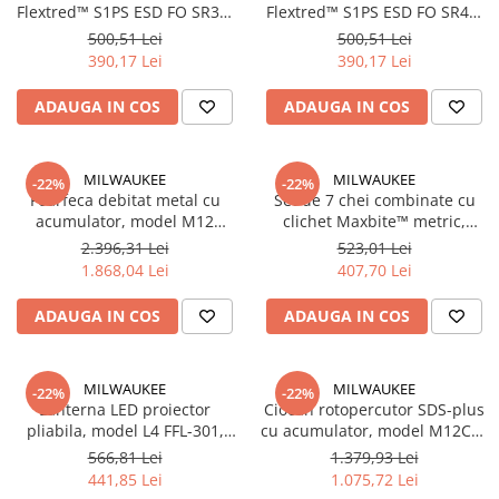
Accesorii electrice
Flextred™ S1PS ESD FO SR39,
Flextred™ S1PS ESD FO SR40,
mărimea 39/6, (4932493691)
mărimea 40/6.5, (4932493692)
500,51 Lei
500,51 Lei
Amestecatoare electrice
390,17 Lei
390,17 Lei
Scule de mana
Surubelnite, clesti si chei
ADAUGA IN COS
ADAUGA IN COS
Ciocane si topoare
Dalti, spituri, leviere
MILWAUKEE
MILWAUKEE
-22%
-22%
Cuttere, cutite si foarfece
Foarfeca debitat metal cu
Set de 7 chei combinate cu
Fierastraie
acumulator, model M12
clichet Maxbite™ metric,
FNB16-0X, 1.6mm,
4932464993 Milwaukee,
2.396,31 Lei
523,01 Lei
Accesorii si consumabile
4933479618 Milwaukee,
MILWAUKEE
1.868,04 Lei
407,70 Lei
Accesorii pentru polizare, slefuire
MILWAUKEE
si frezare
ADAUGA IN COS
ADAUGA IN COS
Biti
Burghie
MILWAUKEE
MILWAUKEE
Organizatoare
-22%
-22%
Lanterna LED proiector
Ciocan rotopercutor SDS-plus
Accesorii unelte
pliabila, model L4 FFL-301,
cu acumulator, model M12CH-
Role abrazive
4933479766 Milwaukee,
0, 13mm, 1.1J, 4933441947
566,81 Lei
1.379,93 Lei
MILWAUKEE
Milwaukee, MILWAUKEE
Unelte electrice speciale
441,85 Lei
1.075,72 Lei