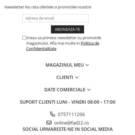
Newsletter
Nu rata ofertele si promotiile noastre
Electrice
Prelungitoare si derulatoare
Prize, intrerupatoare si stechere
Intrerupatoare
Vreau sa primesc newsletter cu promotiile
Prize
magazinului. Afla mai multe in
Politica de
Confidentialitate
Stechere
Banda izolatoare
MAGAZINUL MEU
Cablu si tubulatura
Corpuri si surse de iluminat
CLIENTI
Becuri si tuburi LED
DATE COMERCIALE
Curte si gradina
SUPORT CLIENTI
LUNI - VINERI 08:00 - 17:00
Garduri metalice
Plasa gard
0757111206
Stalpi gard
online@fad22.ro
Panouri gard
SOCIAL
URMARESTE-NE IN SOCIAL MEDIA
Utilaje pentru gradina