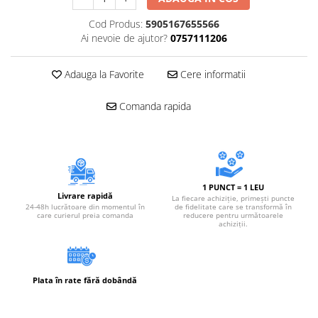
Accesorii electrice
Cod Produs:
5905167655566
Amestecatoare electrice
Ai nevoie de ajutor?
0757111206
Scule de mana
Surubelnite, clesti si chei
Adauga la Favorite
Cere informatii
Ciocane si topoare
Dalti, spituri, leviere
Comanda rapida
Cuttere, cutite si foarfece
Fierastraie
Accesorii si consumabile
Accesorii pentru polizare, slefuire
1 PUNCT = 1 LEU
si frezare
Livrare rapidă
La fiecare achiziție, primești puncte
24-48h lucrătoare din momentul în
de fidelitate care se transformă în
Biti
care curierul preia comanda
reducere pentru următoarele
achiziții.
Burghie
Organizatoare
Accesorii unelte
Plata în rate fără dobândă
Role abrazive
Unelte electrice speciale