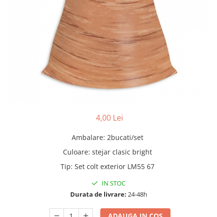
Adezivi
Gleturi
Ipsos
Mortare
Tencuieli decorative
Sape de egalizare, sape
autonivelante si pardoseli
industriale
Zidarie
Buiandrugi
4,00 Lei
Caramizi
Scule electrice, unelte si accesorii
Ambalare
:
2bucati/set
Scule electrice
Culoare
:
stejar clasic bright
Acumulatori
Tip
:
Set colt exterior LM55 67
Masini de gaurit si insurubat
IN STOC
Polizoare unghiulare
Durata de livrare:
24-48h
Ferastraie circulare
Generatoare
ADAUGA IN COS