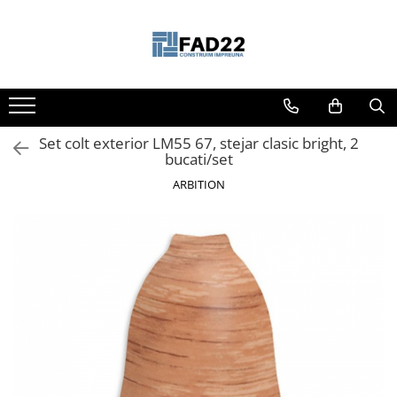
Toate Produsele
Materiale de constructii
Termoizolatii
Set colt exterior LM55 67, stejar clasic bright, 2
Vata minerala
bucati/set
Polistiren
ARBITION
Accesorii termosistem
Lemn pentru constructii
OSB
Cherestea
Dusumea
Lambriu
Tavan
Accesorii pentru cofraje
Materiale prafoase