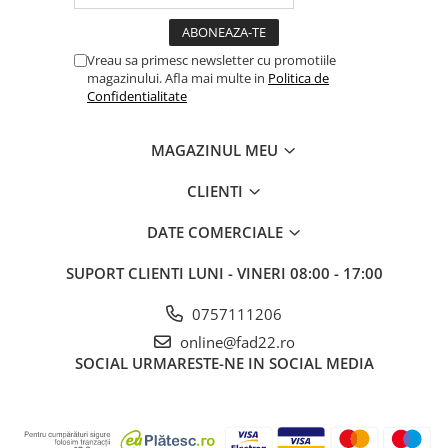
Electrice
Prelungitoare si derulatoare
Vreau sa primesc newsletter cu promotiile
magazinului. Afla mai multe in
Politica de
Prize, intrerupatoare si stechere
Confidentialitate
Intrerupatoare
Prize
MAGAZINUL MEU
Stechere
CLIENTI
Banda izolatoare
Cablu si tubulatura
DATE COMERCIALE
Corpuri si surse de iluminat
SUPORT CLIENTI
LUNI - VINERI 08:00 - 17:00
Becuri si tuburi LED
Curte si gradina
0757111206
Garduri metalice
online@fad22.ro
SOCIAL
URMARESTE-NE IN SOCIAL MEDIA
Plasa gard
Stalpi gard
Panouri gard
Utilaje pentru gradina