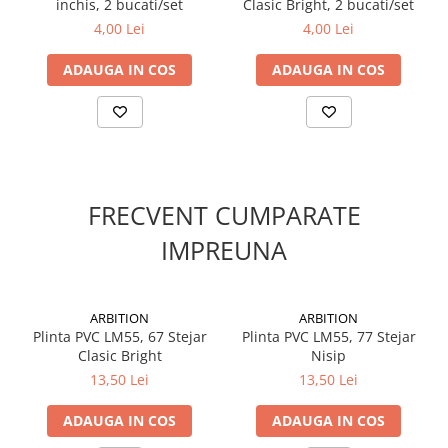
inchis, 2 bucati/set
Clasic Bright, 2 bucati/set
Suruburi pentru lemn
4,00 Lei
4,00 Lei
Suruburi autoforante
Suruburi pentru tabla
ADAUGA IN COS
ADAUGA IN COS
Ancore mecanice
Cuie
Cuie constructii
Finisaje si amenajari interioare
FRECVENT CUMPARATE
Gips carton, profile si accesorii
Placi gips carton
IMPREUNA
Profile gips carton
Accesorii gips carton
Benzi gips carton
ARBITION
ARBITION
Plinta PVC LM55, 67 Stejar
Plinta PVC LM55, 77 Stejar
Accesorii tencuieli
Clasic Bright
Nisip
Silicon, spume si adezivi de montaj
13,50 Lei
13,50 Lei
Adezivi montaj
ADAUGA IN COS
ADAUGA IN COS
Etanse