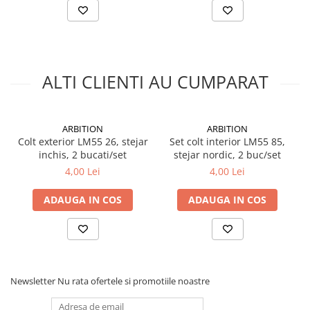
Silicon
Spuma
Accesorii parchet
Plinta si accesorii
ALTI CLIENTI AU CUMPARAT
Izolatori parchet
Profile trecere
Benzi adezive
ARBITION
ARBITION
Tencuieli decorative si vopsele
Colt exterior LM55 26, stejar
Set colt interior LM55 85,
inchis, 2 bucati/set
stejar nordic, 2 buc/set
Vopsele speciale si spray vopsea
4,00 Lei
4,00 Lei
Chituri pentru rosturi
Unelte si accesorii pentru zidarie si
ADAUGA IN COS
ADAUGA IN COS
zugravit
Unelte pentru gresie si faianta
Acoperis
Sindrila bituminoasa si accesorii
Newsletter
Nu rata ofertele si promotiile noastre
Placi ondulate si accesorii
Folii acoperis