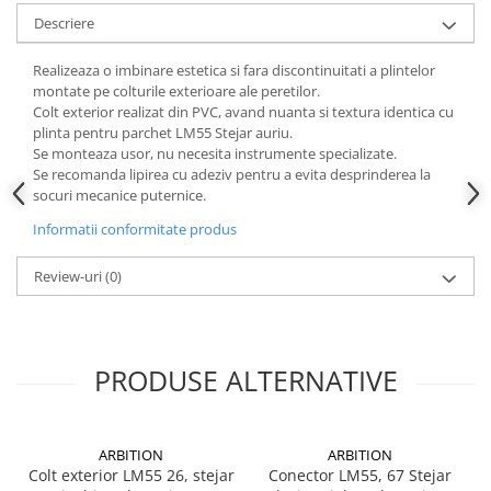
Instrumente de masurat si trasat
Descriere
Rigle si echere
Realizeaza o imbinare estetica si fara discontinuitati a plintelor
Nivele
montate pe colturile exterioare ale peretilor.
Rulete
Colt exterior realizat din PVC, avand nuanta si textura identica cu
plinta pentru parchet LM55 Stejar auriu.
Markere
Se monteaza usor, nu necesita instrumente specializate.
Suruburi, cuie, dibluri si alte
Se recomanda lipirea cu adeziv pentru a evita desprinderea la
elemente de fixare
socuri mecanice puternice.
Dibluri
Informatii conformitate produs
Dibluri cu surub
Dibluri cui percutie
Review-uri
(0)
Dibluri cu carlig
Dibluri pentru gips-carton
Dibluri pentru lemn
PRODUSE ALTERNATIVE
Dibluri pentru termoizolatii
Dibluri rosii SFX
Suruburi
ARBITION
ARBITION
Colt exterior LM55 26, stejar
Conector LM55, 67 Stejar
Suruburi pentru gips-carton