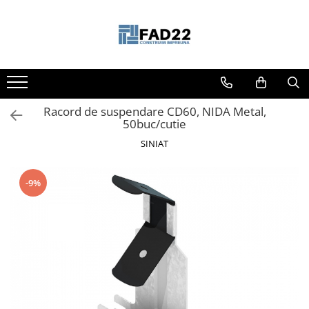
Toate Produsele
Materiale de constructii
Termoizolatii
Racord de suspendare CD60, NIDA Metal,
Vata minerala
50buc/cutie
Polistiren
SINIAT
Accesorii termosistem
Lemn pentru constructii
-9%
OSB
Cherestea
Dusumea
Lambriu
Tavan
Accesorii pentru cofraje
Materiale prafoase