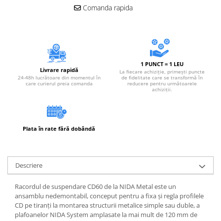
Accesorii electrice
Comanda rapida
Amestecatoare electrice
Scule de mana
Surubelnite, clesti si chei
Ciocane si topoare
1 PUNCT = 1 LEU
Livrare rapidă
Dalti, spituri, leviere
La fiecare achiziție, primești puncte
24-48h lucrătoare din momentul în
de fidelitate care se transformă în
care curierul preia comanda
reducere pentru următoarele
Cuttere, cutite si foarfece
achiziții.
Fierastraie
Accesorii si consumabile
Accesorii pentru polizare, slefuire
Plata în rate fără dobândă
si frezare
Biti
Burghie
Descriere
Organizatoare
Racordul de suspendare CD60 de la NIDA Metal este un
Accesorii unelte
ansamblu nedemontabil, conceput pentru a fixa și regla profilele
Role abrazive
CD pe tiranți la montarea structurii metalice simple sau duble, a
Unelte electrice speciale
plafoanelor NIDA System amplasate la mai mult de 120 mm de