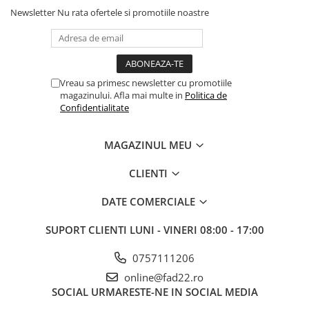
Newsletter
Nu rata ofertele si promotiile noastre
Electrice
Prelungitoare si derulatoare
Prize, intrerupatoare si stechere
Intrerupatoare
Vreau sa primesc newsletter cu promotiile
magazinului. Afla mai multe in
Politica de
Prize
Confidentialitate
Stechere
Banda izolatoare
MAGAZINUL MEU
Cablu si tubulatura
CLIENTI
Corpuri si surse de iluminat
Becuri si tuburi LED
DATE COMERCIALE
Curte si gradina
SUPORT CLIENTI
LUNI - VINERI 08:00 - 17:00
Garduri metalice
Plasa gard
0757111206
Stalpi gard
online@fad22.ro
Panouri gard
SOCIAL
URMARESTE-NE IN SOCIAL MEDIA
Utilaje pentru gradina