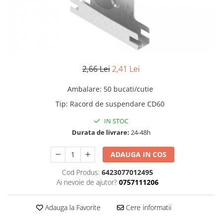
Adezivi
Gleturi
Ipsos
Mortare
Tencuieli decorative
2,66 Lei
2,41 Lei
Sape de egalizare, sape
autonivelante si pardoseli
Ambalare
:
50 bucati/cutie
industriale
Zidarie
Tip
:
Racord de suspendare CD60
Buiandrugi
IN STOC
Caramizi
Durata de livrare:
24-48h
Scule electrice, unelte si accesorii
Scule electrice
ADAUGA IN COS
Acumulatori
Cod Produs:
6423077012495
Masini de gaurit si insurubat
Ai nevoie de ajutor?
0757111206
Polizoare unghiulare
Ferastraie circulare
Adauga la Favorite
Cere informatii
Generatoare