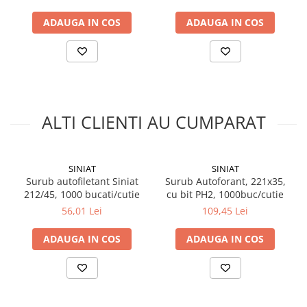
Silicon
Spuma
ADAUGA IN COS
ADAUGA IN COS
Accesorii parchet
Plinta si accesorii
Izolatori parchet
Profile trecere
Benzi adezive
ALTI CLIENTI AU CUMPARAT
Tencuieli decorative si vopsele
Vopsele speciale si spray vopsea
SINIAT
SINIAT
Chituri pentru rosturi
Surub autofiletant Siniat
Surub Autoforant, 221x35,
Unelte si accesorii pentru zidarie si
212/45, 1000 bucati/cutie
cu bit PH2, 1000buc/cutie
zugravit
56,01 Lei
109,45 Lei
Unelte pentru gresie si faianta
ADAUGA IN COS
ADAUGA IN COS
Acoperis
Sindrila bituminoasa si accesorii
Placi ondulate si accesorii
Folii acoperis