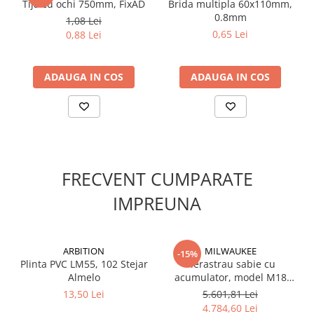
Tija cu ochi 750mm, FixAD
Brida multipla 60x110mm,
Suruburi pentru lemn
0.8mm
1,08 Lei
Suruburi autoforante
0,65 Lei
0,88 Lei
Suruburi pentru tabla
Ancore mecanice
ADAUGA IN COS
ADAUGA IN COS
Cuie
Cuie constructii
Finisaje si amenajari interioare
Gips carton, profile si accesorii
Placi gips carton
FRECVENT CUMPARATE
Profile gips carton
IMPREUNA
Accesorii gips carton
Benzi gips carton
Accesorii tencuieli
ARBITION
MILWAUKEE
-15%
Silicon, spume si adezivi de montaj
Plinta PVC LM55, 102 Stejar
Fierastrau sabie cu
Almelo
acumulator, model M18
Adezivi montaj
FSZ100P-502P, 4933498242
13,50 Lei
5.601,81 Lei
Etanse
Milwaukee, MILWAUKEE
4.784,60 Lei