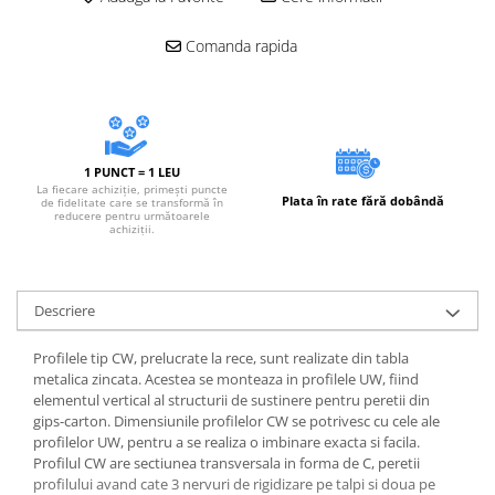
Comanda rapida
1 PUNCT = 1 LEU
La fiecare achiziție, primești puncte
Plata în rate fără dobândă
de fidelitate care se transformă în
reducere pentru următoarele
achiziții.
Descriere
Profilele tip CW, prelucrate la rece, sunt realizate din tabla
metalica zincata. Acestea se monteaza in profilele UW, fiind
elementul vertical al structurii de sustinere pentru peretii din
gips-carton. Dimensiunile profilelor CW se potrivesc cu cele ale
profilelor UW, pentru a se realiza o imbinare exacta si facila.
Profilul CW are sectiunea transversala in forma de C, peretii
profilului avand cate 3 nervuri de rigidizare pe talpi si doua pe