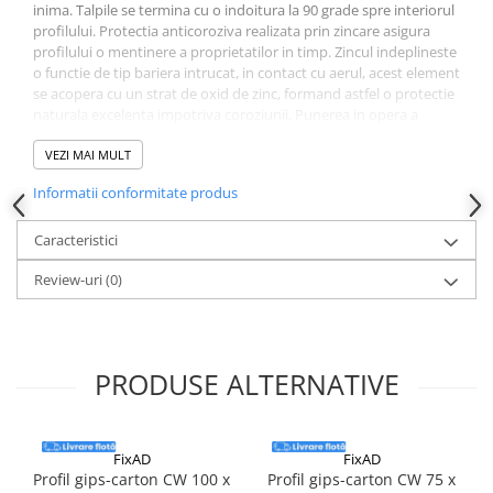
inima. Talpile se termina cu o indoitura la 90 grade spre interiorul
profilului. Protectia anticoroziva realizata prin zincare asigura
profilului o mentinere a proprietatilor in timp. Zincul indeplineste
o functie de tip bariera intrucat, in contact cu aerul, acest element
se acopera cu un strat de oxid de zinc, formand astfel o protectie
naturala excelenta impotriva coroziunii. Punerea in opera a
profilelor metalice CW se realizeaza fara dificultati particulare,
intr-o lucrare de precizie normala, specifica montarii tavanelor
VEZI MAI MULT
suspendate, peretilor si placarilor realizate din placi de gips-
Informatii conformitate produs
carton pe schelet de sustinere din profile metalice. Profilele CW si
UW se folosesc la alcatuirea scheletelor metalice pentru pereti,
placari, tencuieli uscate si masti din placi de gips-carton. Profilele
Caracteristici
verticale CW, portante, ale scheletului, potrivite pe inaltime, se
Review-uri
(0)
pozitioneaza si se fixeaza in profilele de inchidere UW.
PRODUSE ALTERNATIVE
FixAD
FixAD
Profil gips-carton CW 100 x
Profil gips-carton CW 75 x