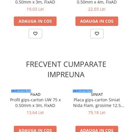
0.50mm x 3m, FixAD
0.50mm x 4m, FixAD
19,03 Lei
22,03 Lei
ADAUGA IN COS
ADAUGA IN COS
FRECVENT CUMPARATE
IMPREUNA
FixAD
SINIAT
Profil gips-carton UW 75 x
Placa gips-carton Siniat
0.50mm x 3m, FixAD
Nida Flam, grosime 12.5
mm, 1200 x 2600 mm
13,64 Lei
79,18 Lei
ADAUGA IN COS
ADAUGA IN COS