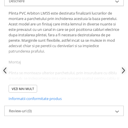
Descriere
Plinta PVC Arbiton LM55 este destinata finalizarii lucrarilor de
montare a parchetului prin inchiderea acestuia la baza peretelui.
Acest model are un finisaj care imita lemnul in diverse nuante si
este prevazut cu un canal in care se pot pozitiona cabluri electrice
dupa instalarea plintei, fara a fi necesara dezinstalarea de pe
perete. Marginile sunt flexibile, astfel incat sa se muleze in mod
adecvat chiar si pe peretii cu denivelari si sa impiedice
patrunderea prafului.
Montaj
Plinta se monteaza ulterior parchetului, prin insurubare cu diblu
si surub: se indeparteaza sina care acopera spatiul pentru cablu si
se fac gauri pentru suruburi din 50 in 50 cm. Pentru montajul
acestui produs va fi necesar sa folosesti colturi, capete si
VEZI MAI MULT
elemente de imbinare.
Informatii conformitate produs
Curatarea se realizeaza utilizand produse obisnuite de curatare si
materiale moi, nonabrazive.
Review-uri
(0)
Dimensiuni: 250x 5,5 mm