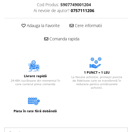
Cod Produs:
5907749001204
Ai nevoie de ajutor?
0757111206
Adauga la Favorite
Cere informatii
Comanda rapida
1 PUNCT = 1 LEU
Livrare rapidă
La fiecare achiziție, primești puncte
24-48h lucrătoare din momentul în
de fidelitate care se transformă în
care curierul preia comanda
reducere pentru următoarele
achiziții.
Plata în rate fără dobândă