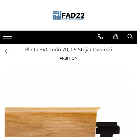
Toate Produsele
Materiale de constructii
Termoizolatii
Plinta PVC Indo 70, 09 Stejar Dworski
Vata minerala
Polistiren
ARBITION
Accesorii termosistem
Lemn pentru constructii
OSB
Cherestea
Dusumea
Lambriu
Tavan
Accesorii pentru cofraje
Materiale prafoase