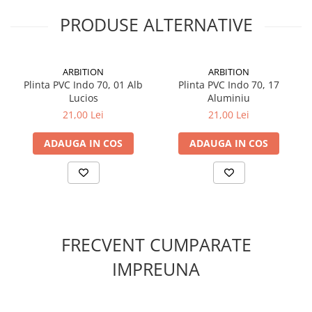
Suruburi pentru lemn
PRODUSE ALTERNATIVE
Suruburi autoforante
Suruburi pentru tabla
Ancore mecanice
ARBITION
ARBITION
Plinta PVC Indo 70, 01 Alb
Plinta PVC Indo 70, 17
Cuie
Lucios
Aluminiu
Cuie constructii
21,00 Lei
21,00 Lei
Finisaje si amenajari interioare
ADAUGA IN COS
ADAUGA IN COS
Gips carton, profile si accesorii
Placi gips carton
Profile gips carton
Accesorii gips carton
Benzi gips carton
Accesorii tencuieli
FRECVENT CUMPARATE
Silicon, spume si adezivi de montaj
IMPREUNA
Adezivi montaj
Etanse