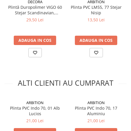
Silicon
DECORA
ARBITION
Plintă Duropolimer VIGO 60
Plinta PVC LM55, 77 Stejar
Spuma
Stejar Scandinavian,
Nisip
Accesorii parchet
Flexibilă, 100% Rezistentă la
29,50 Lei
13,50 Lei
Apă, 2200 x 60 x 15 mm -
Plinta si accesorii
DECORA
Izolatori parchet
ADAUGA IN COS
ADAUGA IN COS
Profile trecere
Benzi adezive
Tencuieli decorative si vopsele
Vopsele speciale si spray vopsea
Chituri pentru rosturi
ALTI CLIENTI AU CUMPARAT
Unelte si accesorii pentru zidarie si
zugravit
Unelte pentru gresie si faianta
ARBITION
ARBITION
Acoperis
Plinta PVC Indo 70, 01 Alb
Plinta PVC Indo 70, 17
Sindrila bituminoasa si accesorii
Lucios
Aluminiu
21,00 Lei
21,00 Lei
Placi ondulate si accesorii
Folii acoperis