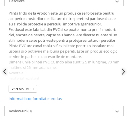
Descriere
Instrumente de masurat si trasat
Rigle si echere
Plinta Indo de la Arbiton este un produs ce se foloseste pentru
acoperirea rosturilor de dilatare dintre perete si pardoseala, dar
Nivele
au si rol de protectie a peretului impotriva zgarieturilor.
Rulete
Produsul este fabricat din PVC si se poate monta prin 4 moduri:
Markere
clei, ancore de perete, capse sau banda. Are diverse nuante si un
stil modern ce se potriveste pentru protejarea tuturor peretilor.
Suruburi, cuie, dibluri si alte
Plinta PVC are canal cablu si flexibilitate pentru o instalare mai
elemente de fixare
usoara si o potrivire mai buna pe pereti. Este un produs ecologic
Dibluri
ce vine in pachet cu accesoriile de montare.
Dimensiunile plintei PVC CC Indo alba sunt: 2.5 m lungime, 70 mm
Dibluri cu surub
inaltime si 26 mm adancime.
Dibluri cui percutie
Avantaje:
-material rezistent
Dibluri cu carlig
-4 moduri de prindere
Dibluri pentru gips-carton
-canal cablu
VEZI MAI MULT
Dibluri pentru lemn
-flexibilitate
Informatii conformitate produs
Dibluri pentru termoizolatii
Dibluri rosii SFX
Review-uri
(0)
Suruburi
Suruburi pentru gips-carton