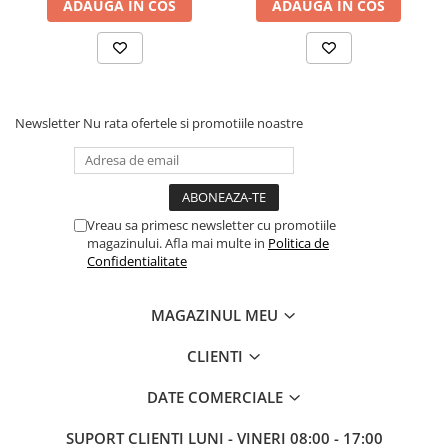
ADAUGA IN COS
ADAUGA IN COS
Electrice
Prelungitoare si derulatoare
Prize, intrerupatoare si stechere
Intrerupatoare
Newsletter
Nu rata ofertele si promotiile noastre
Prize
Stechere
Banda izolatoare
Cablu si tubulatura
Vreau sa primesc newsletter cu promotiile
magazinului. Afla mai multe in
Politica de
Corpuri si surse de iluminat
Confidentialitate
Becuri si tuburi LED
Curte si gradina
MAGAZINUL MEU
Garduri metalice
CLIENTI
Plasa gard
Stalpi gard
DATE COMERCIALE
Panouri gard
SUPORT CLIENTI
LUNI - VINERI 08:00 - 17:00
Utilaje pentru gradina