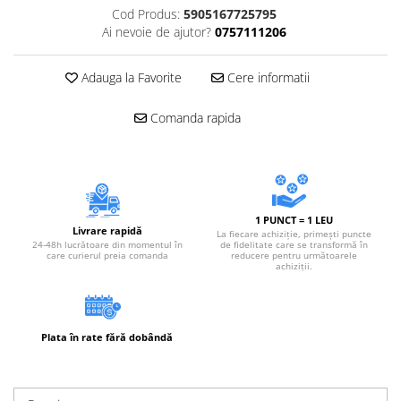
Accesorii electrice
Cod Produs:
5905167725795
Ai nevoie de ajutor?
0757111206
Amestecatoare electrice
Scule de mana
Adauga la Favorite
Cere informatii
Surubelnite, clesti si chei
Ciocane si topoare
Comanda rapida
Dalti, spituri, leviere
Cuttere, cutite si foarfece
Fierastraie
Accesorii si consumabile
1 PUNCT = 1 LEU
Accesorii pentru polizare, slefuire
Livrare rapidă
La fiecare achiziție, primești puncte
si frezare
24-48h lucrătoare din momentul în
de fidelitate care se transformă în
care curierul preia comanda
reducere pentru următoarele
achiziții.
Biti
Burghie
Organizatoare
Accesorii unelte
Plata în rate fără dobândă
Role abrazive
Unelte electrice speciale