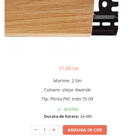
Adezivi
Gleturi
Ipsos
Mortare
Tencuieli decorative
Sape de egalizare, sape
autonivelante si pardoseli
industriale
Zidarie
Buiandrugi
21,00 Lei
Caramizi
Marime
:
2.5m
Scule electrice, unelte si accesorii
Culoare
:
stejar dworski
Scule electrice
Tip
:
Plinta PVC Indo 70 09
Acumulatori
Masini de gaurit si insurubat
IN STOC
Polizoare unghiulare
Durata de livrare:
24-48h
Ferastraie circulare
ADAUGA IN COS
Generatoare