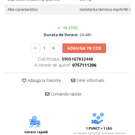
Accesorii electrice
Alte caracteristici
rezistenta termica mp/K/W: 0.1
Amestecatoare electrice
Scule de mana
IN STOC
Surubelnite, clesti si chei
Durata de livrare:
24-48h
Ciocane si topoare
Dalti, spituri, leviere
ADAUGA IN COS
Cuttere, cutite si foarfece
Cod Produs:
5905167832448
Fierastraie
Ai nevoie de ajutor?
0757111206
Accesorii si consumabile
Accesorii pentru polizare, slefuire
Adauga la Favorite
Cere informatii
si frezare
Biti
Comanda rapida
Burghie
Organizatoare
Accesorii unelte
Role abrazive
1 PUNCT = 1 LEU
Unelte electrice speciale
Livrare rapidă
La fiecare achiziție, primești puncte