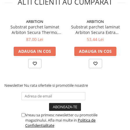
ALTI CLIENTI AU CUMPARAT
Electrice
Prelungitoare si derulatoare
ARBITION
ARBITION
Prize, intrerupatoare si stechere
Substrat parchet laminat
Substrat parchet laminat
Arbiton Secura Thermo,
Arbiton Secura Extra
Intrerupatoare
polistiren extrudat, grosime
AquaStop Smart 3 in 1,
87,00 Lei
53,44 Lei
Prize
1.6mm, 15 x 1.1 m, 16.5
polistiren extrudat + folie
Stechere
mp/pachet
PET + banda adeziva,
ADAUGA IN COS
ADAUGA IN COS
grosime 3mm, 5.1 x 1.18 m,
Banda izolatoare
6 mp/pachet
Cablu si tubulatura
Corpuri si surse de iluminat
Becuri si tuburi LED
Newsletter
Nu rata ofertele si promotiile noastre
Curte si gradina
Garduri metalice
Plasa gard
Stalpi gard
Vreau sa primesc newsletter cu promotiile
magazinului. Afla mai multe in
Politica de
Panouri gard
Confidentialitate
Utilaje pentru gradina