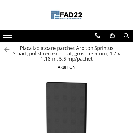
Toate Produsele
Materiale de constructii
Termoizolatii
Placa izolatoare parchet Arbiton Sprintus
Vata minerala
Smart, polistiren extrudat, grosime 5mm, 4.7 x
Polistiren
1.18 m, 5.5 mp/pachet
Accesorii termosistem
ARBITION
Lemn pentru constructii
OSB
Cherestea
Dusumea
Lambriu
Tavan
Accesorii pentru cofraje
Materiale prafoase