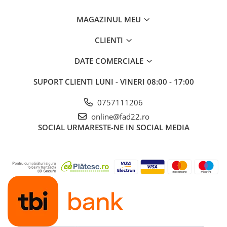
Aparate de spalat cu presiune
MAGAZINUL MEU
Aspiratoar, suflante si
pulverizatoare
CLIENTI
Masini de tuns iarba, trimmere si
DATE COMERCIALE
accesorii
Furtunuri si conectori
SUPORT CLIENTI
LUNI - VINERI 08:00 - 17:00
Accesorii si unelte pentru gradina
0757111206
Pompe apa
online@fad22.ro
Scari aluminiu / otel
SOCIAL
URMARESTE-NE IN SOCIAL MEDIA
Solutii curatare
Echipamente de protectie si
imbracaminte
Incaltaminte
Accesorii echipament
Imbracaminte
Manusi