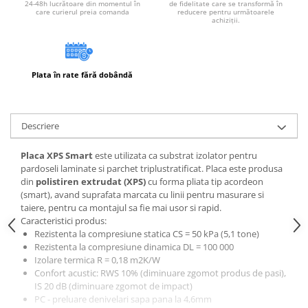
24-48h lucrătoare din momentul în
de fidelitate care se transformă în
Instrumente de masurat si trasat
care curierul preia comanda
reducere pentru următoarele
achiziții.
Rigle si echere
Nivele
Rulete
Plata în rate fără dobândă
Markere
Suruburi, cuie, dibluri si alte
elemente de fixare
Descriere
Dibluri
Dibluri cu surub
Placa XPS Smart
este utilizata ca substrat izolator pentru
pardoseli laminate si parchet triplustratificat. Placa este produsa
Dibluri cui percutie
din
polistiren extrudat (XPS)
cu forma pliata tip acordeon
Dibluri cu carlig
(smart), avand suprafata marcata cu linii pentru masurare si
taiere, pentru ca montajul sa fie mai usor si rapid.
Dibluri pentru gips-carton
Caracteristici produs:
Dibluri pentru lemn
Rezistenta la compresiune statica CS = 50 kPa (5,1 tone)
Dibluri pentru termoizolatii
Rezistenta la compresiune dinamica DL = 100 000
Izolare termica R = 0,18 m2K/W
Dibluri rosii SFX
Confort acustic: RWS 10% (diminuare zgomot produs de pasi),
Suruburi
IS 20 dB (diminuare zgomot de impact)
PC - preluare denivelari sapa pana la 4,6mm
Suruburi pentru gips-carton