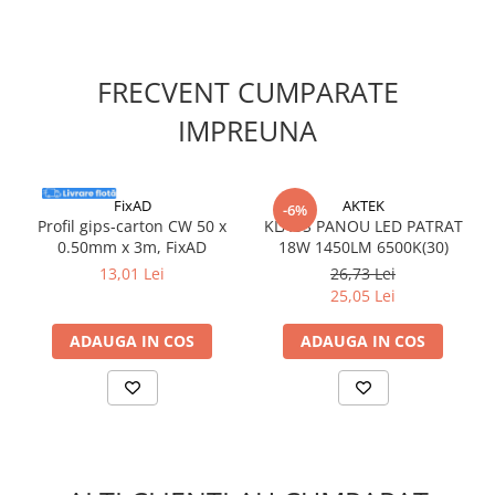
Silicon
Spuma
Accesorii parchet
FRECVENT CUMPARATE
Plinta si accesorii
IMPREUNA
Izolatori parchet
Profile trecere
Benzi adezive
FixAD
AKTEK
-6%
Tencuieli decorative si vopsele
Profil gips-carton CW 50 x
KLAUS PANOU LED PATRAT
0.50mm x 3m, FixAD
18W 1450LM 6500K(30)
Vopsele speciale si spray vopsea
13,01 Lei
26,73 Lei
Chituri pentru rosturi
25,05 Lei
Unelte si accesorii pentru zidarie si
zugravit
ADAUGA IN COS
ADAUGA IN COS
Unelte pentru gresie si faianta
Acoperis
Sindrila bituminoasa si accesorii
Placi ondulate si accesorii
Folii acoperis