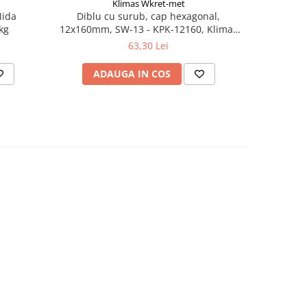
Klimas Wkret-met
Nida
Diblu cu surub, cap hexagonal,
Foarfeca 
kg
12x160mm, SW-13 - KPK-12160, Klimas
Wkret-met
63,30 Lei
ADAUGA IN COS
AD