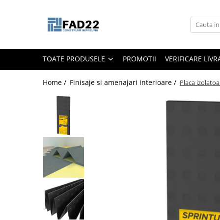
Toate Produsele
Materiale de constructii
TOATE PRODUSELE
PROMOTII
VERIFICARE LIV
Termoizolatii
Vata minerala
Home /
Finisaje si amenajari interioare /
Placa izolato
Polistiren
Accesorii termosistem
Lemn pentru constructii
OSB
Cherestea
Dusumea
Lambriu
Tavan
Accesorii pentru cofraje
Materiale prafoase