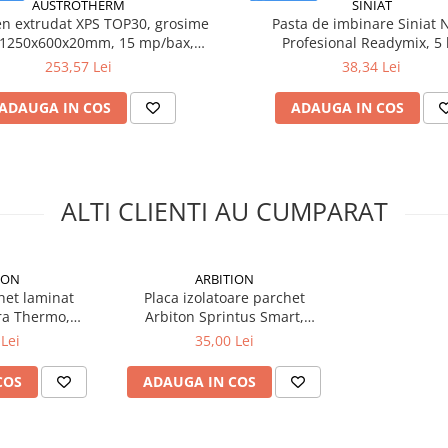
AUSTROTHERM
SINIAT
ren extrudat XPS TOP30, grosime
Pasta de imbinare Siniat 
 1250x600x20mm, 15 mp/bax,
Profesional Readymix, 5 
0.3mc/bax - Austrotherm
253,57 Lei
38,34 Lei
ADAUGA IN COS
ADAUGA IN COS
ALTI CLIENTI AU CUMPARAT
ION
ARBITION
het laminat
Placa izolatoare parchet
ra Thermo,
Arbiton Sprintus Smart,
udat, grosime
polistiren extrudat, grosime
Lei
35,00 Lei
 m, 16.5
5mm, 4.7 x 1.18 m, 5.5
chet
mp/pachet
COS
ADAUGA IN COS