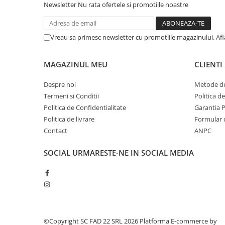
Silicon
Newsletter
Nu rata ofertele si promotiile noastre
Spuma
Accesorii parchet
Vreau sa primesc newsletter cu promotiile magazinului. Af
Plinta si accesorii
Izolatori parchet
MAGAZINUL MEU
CLIENTI
Profile trecere
Benzi adezive
Despre noi
Metode de
Termeni si Conditii
Politica d
Tencuieli decorative si vopsele
Politica de Confidentialitate
Garantia 
Vopsele speciale si spray vopsea
Politica de livrare
Formular 
Chituri pentru rosturi
Contact
ANPC
Unelte si accesorii pentru zidarie si
zugravit
SOCIAL
URMARESTE-NE IN SOCIAL MEDIA
Unelte pentru gresie si faianta
Acoperis
Sindrila bituminoasa si accesorii
Placi ondulate si accesorii
©Copyright SC FAD 22 SRL 2026
Platforma E-commerce by
Folii acoperis