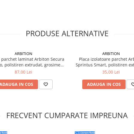
PRODUSE ALTERNATIVE
ARBITION
ARBITION
 parchet laminat Arbiton Secura
Placa izolatoare parchet Ar
, polistiren extrudat, grosime
Sprintus Smart, polistiren ex
1.6mm, 15 x 1.1 m, 16.5 mp/pachet
grosime 5mm, 4.7 x 1.18 m,
87,00 Lei
35,00 Lei
mp/pachet
ADAUGA IN COS
ADAUGA IN COS
FRECVENT CUMPARATE IMPREUNA