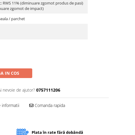
ic: RWS 11% (diminuare zgomot produs de pasi)
inuare zgomot de impact)
seala / parchet
A IN COS
Ai nevoie de ajutor?
0757111206
informatii
Comanda rapida
Plata în rate fără dobândă