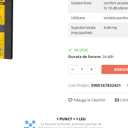
Izolare fonic
confort acust
IS 19 dB (dim
Utilizare
izolatie pardo
Suprata totala
6.44 mp
(mp/pachet)
IN STOC
Durata de livrare:
24-48h
ADAUG
Cod Produs:
5905167832431
Adauga la Favorite
Cere 
1 PUNCT = 1 LEU
La fiecare achiziție, primești puncte de
fidelitate care se transformă în reducere