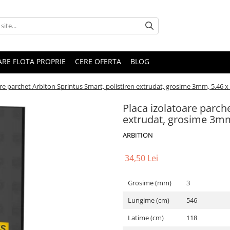
RARE FLOTA PROPRIE
CERE OFERTA
BLOG
are parchet Arbiton Sprintus Smart, polistiren extrudat, grosime 3mm, 5.46 
Placa izolatoare parche
extrudat, grosime 3mm
ARBITION
34,50 Lei
Grosime (mm)
3
Lungime (cm)
546
Latime (cm)
118