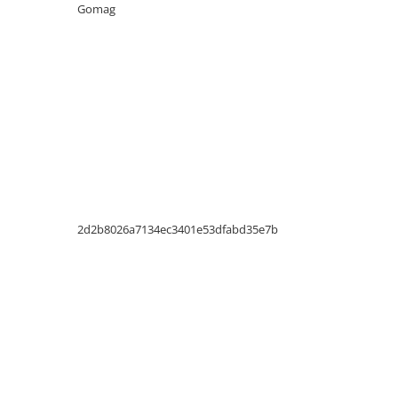
Gomag
Electrice
Prelungitoare si derulatoare
Prize, intrerupatoare si stechere
Intrerupatoare
Prize
Stechere
Banda izolatoare
Cablu si tubulatura
Corpuri si surse de iluminat
2d2b8026a7134ec3401e53dfabd35e7b
Becuri si tuburi LED
Curte si gradina
Garduri metalice
Plasa gard
Stalpi gard
Panouri gard
Utilaje pentru gradina