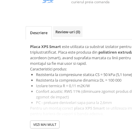
curierul preia comanda
Accesorii electrice
Amestecatoare electrice
Scule de mana
Surubelnite, clesti si chei
Review-uri
(0)
Descriere
Ciocane si topoare
Dalti, spituri, leviere
Placa XPS Smart
este utilizata ca substrat izolator pentru
Cuttere, cutite si foarfece
triplustratificat. Placa este produsa din
polistiren extrud
acordeon (smart), avand suprafata marcata cu linii pentru 
Fierastraie
montajul sa fie mai usor si rapid.
Accesorii si consumabile
Caracteristici produs:
Rezistenta la compresiune statica CS = 50 kPa (5,1 tone
Accesorii pentru polizare, slefuire
Rezistenta la compresiune dinamica DL = 100 000
si frezare
Izolare termica R = 0,11 m2K/W
Biti
Confort acustic: RWS 11% (diminuare zgomot produs de 
Burghie
zgomot de impact)
PC - preluare denivelari sapa pana la 2,6mm
Organizatoare
Pentru un montaj corect
placa XPS Smart
se utilizeaza i
Accesorii unelte
pentru bariera de vapori si banda adeziva.
Role abrazive
Placa XPS Smart Sprintus
se comercializeaza la pachet, 
mp.
VEZI MAI MULT
Unelte electrice speciale