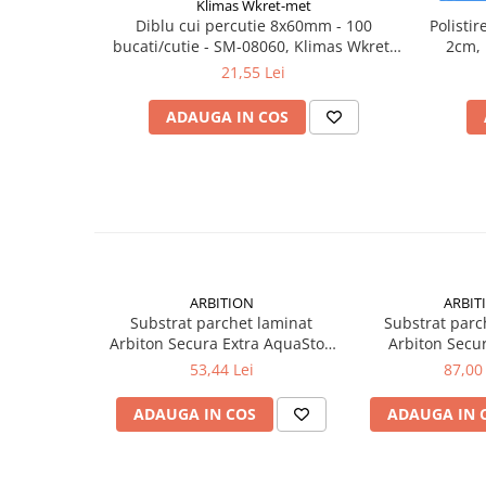
Klimas Wkret-met
Suruburi pentru lemn
Diblu cui percutie 8x60mm - 100
Polisti
Suruburi autoforante
bucati/cutie - SM-08060, Klimas Wkret-
2cm,
met
21,55 Lei
Suruburi pentru tabla
Ancore mecanice
ADAUGA IN COS
Cuie
Cuie constructii
Finisaje si amenajari interioare
Gips carton, profile si accesorii
Placi gips carton
Profile gips carton
ARBITION
ARBIT
Accesorii gips carton
Substrat parchet laminat
Substrat parc
Arbiton Secura Extra AquaStop
Arbiton Secu
Benzi gips carton
Smart 3 in 1, polistiren extrudat
polistiren extr
53,44 Lei
87,00 
Accesorii tencuieli
+ folie PET + banda adeziva,
1.6mm, 15 x 1.1
Silicon, spume si adezivi de montaj
grosime 3mm, 5.1 x 1.18 m, 6
mp/pa
ADAUGA IN COS
ADAUGA IN 
mp/pachet
Adezivi montaj
Etanse