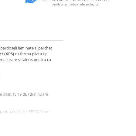
pentru următoarele achiziții.
 pardoseli laminate si parchet
at (XPS)
cu forma pliata tip
masurare si taiere, pentru ca
)
pasi), IS 19 dB (diminuare
mpreuna cu folie PET 0,2 mm
asigurând o acoperire de 6,44