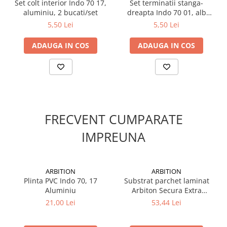
Set colt interior Indo 70 17,
Set terminatii stanga-
Suruburi pentru lemn
aluminiu, 2 bucati/set
dreapta Indo 70 01, alb
Suruburi autoforante
lucios, 2 bucati/set
5,50 Lei
5,50 Lei
Suruburi pentru tabla
ADAUGA IN COS
ADAUGA IN COS
Ancore mecanice
Cuie
Cuie constructii
Finisaje si amenajari interioare
Gips carton, profile si accesorii
FRECVENT CUMPARATE
Placi gips carton
IMPREUNA
Profile gips carton
Accesorii gips carton
Benzi gips carton
ARBITION
ARBITION
Accesorii tencuieli
Plinta PVC Indo 70, 17
Substrat parchet laminat
Silicon, spume si adezivi de montaj
Aluminiu
Arbiton Secura Extra
AquaStop Smart 3 in 1,
21,00 Lei
53,44 Lei
Adezivi montaj
polistiren extrudat + folie
Etanse
PET + banda adeziva,