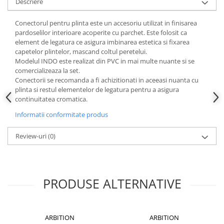
Descriere
Instrumente de masurat si trasat
Rigle si echere
Conectorul pentru plinta este un accesoriu utilizat in finisarea
pardoselilor interioare acoperite cu parchet. Este folosit ca
Nivele
element de legatura ce asigura imbinarea estetica si fixarea
Rulete
capetelor plintelor, mascand coltul peretelui.
Markere
Modelul INDO este realizat din PVC in mai multe nuante si se
comercializeaza la set.
Suruburi, cuie, dibluri si alte
Conectorii se recomanda a fi achizitionati in aceeasi nuanta cu
elemente de fixare
plinta si restul elementelor de legatura pentru a asigura
Dibluri
continuitatea cromatica.
Dibluri cu surub
Informatii conformitate produs
Dibluri cui percutie
Review-uri
(0)
Dibluri cu carlig
Dibluri pentru gips-carton
Dibluri pentru lemn
Dibluri pentru termoizolatii
PRODUSE ALTERNATIVE
Dibluri rosii SFX
Suruburi
ARBITION
ARBITION
Suruburi pentru gips-carton