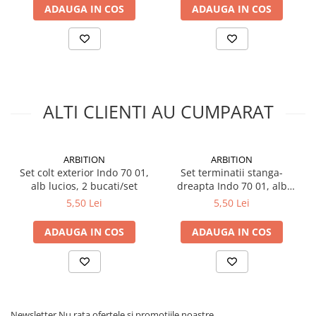
grosime 3mm, 5.1 x 1.18 m,
Silicon
ADAUGA IN COS
ADAUGA IN COS
6 mp/pachet
Spuma
Accesorii parchet
Plinta si accesorii
Izolatori parchet
Profile trecere
ALTI CLIENTI AU CUMPARAT
Benzi adezive
Tencuieli decorative si vopsele
ARBITION
ARBITION
Vopsele speciale si spray vopsea
Set colt exterior Indo 70 01,
Set terminatii stanga-
Chituri pentru rosturi
alb lucios, 2 bucati/set
dreapta Indo 70 01, alb
Unelte si accesorii pentru zidarie si
lucios, 2 bucati/set
5,50 Lei
5,50 Lei
zugravit
Unelte pentru gresie si faianta
ADAUGA IN COS
ADAUGA IN COS
Acoperis
Sindrila bituminoasa si accesorii
Placi ondulate si accesorii
Folii acoperis
Newsletter
Nu rata ofertele si promotiile noastre