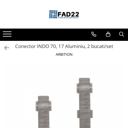
Toate Produsele
Materiale de constructii
Termoizolatii
Conector INDO 70, 17 Aluminiu, 2 bucati/set
Vata minerala
Polistiren
ARBITION
Accesorii termosistem
Lemn pentru constructii
OSB
Cherestea
Dusumea
Lambriu
Tavan
Accesorii pentru cofraje
Materiale prafoase