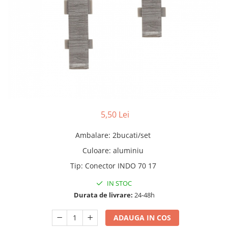
Adezivi
Gleturi
Ipsos
Mortare
Tencuieli decorative
Sape de egalizare, sape
autonivelante si pardoseli
industriale
Zidarie
Buiandrugi
5,50 Lei
Caramizi
Ambalare
:
2bucati/set
Scule electrice, unelte si accesorii
Culoare
:
aluminiu
Scule electrice
Tip
:
Conector INDO 70 17
Acumulatori
Masini de gaurit si insurubat
IN STOC
Polizoare unghiulare
Durata de livrare:
24-48h
Ferastraie circulare
ADAUGA IN COS
Generatoare