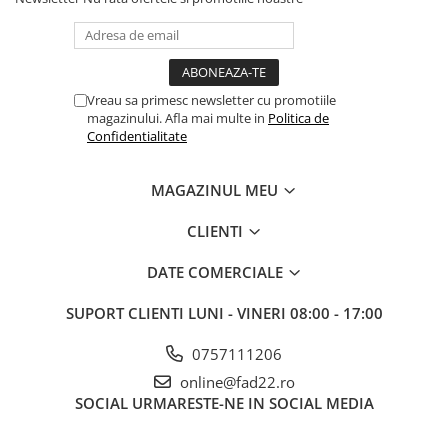
Electrice
Prelungitoare si derulatoare
Prize, intrerupatoare si stechere
Vreau sa primesc newsletter cu promotiile
Intrerupatoare
magazinului. Afla mai multe in
Politica de
Confidentialitate
Prize
Stechere
MAGAZINUL MEU
Banda izolatoare
Cablu si tubulatura
CLIENTI
Corpuri si surse de iluminat
DATE COMERCIALE
Becuri si tuburi LED
Curte si gradina
SUPORT CLIENTI
LUNI - VINERI 08:00 - 17:00
Garduri metalice
0757111206
Plasa gard
online@fad22.ro
Stalpi gard
SOCIAL
URMARESTE-NE IN SOCIAL MEDIA
Panouri gard
Utilaje pentru gradina