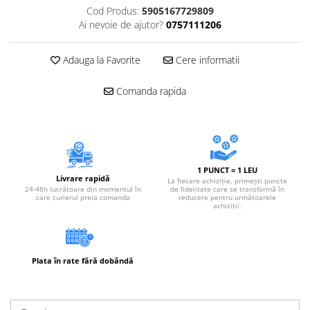
Accesorii electrice
Cod Produs:
5905167729809
Ai nevoie de ajutor?
0757111206
Amestecatoare electrice
Scule de mana
Adauga la Favorite
Cere informatii
Surubelnite, clesti si chei
Ciocane si topoare
Comanda rapida
Dalti, spituri, leviere
Cuttere, cutite si foarfece
Fierastraie
Accesorii si consumabile
1 PUNCT = 1 LEU
Accesorii pentru polizare, slefuire
Livrare rapidă
La fiecare achiziție, primești puncte
si frezare
24-48h lucrătoare din momentul în
de fidelitate care se transformă în
care curierul preia comanda
reducere pentru următoarele
achiziții.
Biti
Burghie
Organizatoare
Accesorii unelte
Plata în rate fără dobândă
Role abrazive
Unelte electrice speciale