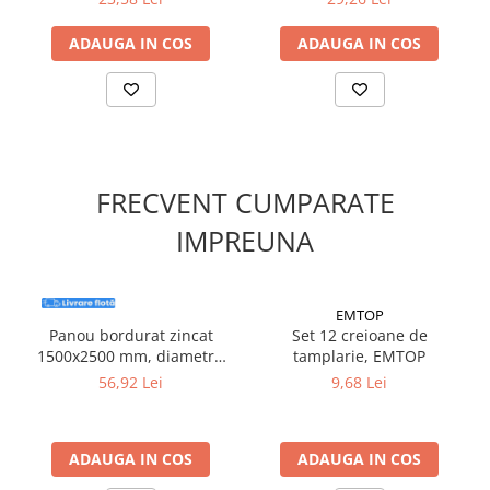
Suruburi pentru lemn
ADAUGA IN COS
ADAUGA IN COS
Suruburi autoforante
Suruburi pentru tabla
Ancore mecanice
Cuie
Cuie constructii
FRECVENT CUMPARATE
Finisaje si amenajari interioare
Gips carton, profile si accesorii
IMPREUNA
Placi gips carton
Profile gips carton
EMTOP
Accesorii gips carton
Panou bordurat zincat
Set 12 creioane de
Benzi gips carton
1500x2500 mm, diametru
tamplarie, EMTOP
Accesorii tencuieli
3.1
56,92 Lei
9,68 Lei
Silicon, spume si adezivi de montaj
Adezivi montaj
ADAUGA IN COS
ADAUGA IN COS
Etanse