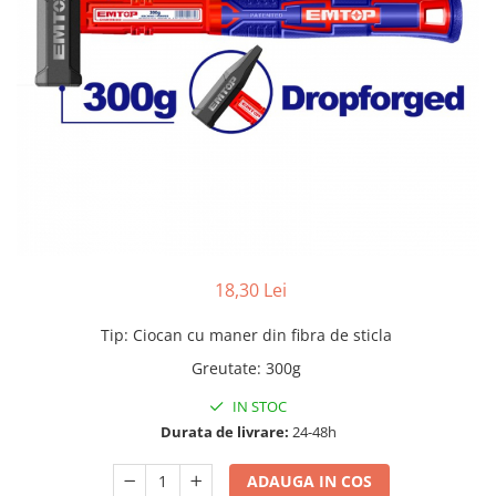
Adezivi
Gleturi
Ipsos
Mortare
Tencuieli decorative
Sape de egalizare, sape
autonivelante si pardoseli
industriale
Zidarie
Buiandrugi
Caramizi
18,30 Lei
Scule electrice, unelte si accesorii
Scule electrice
Tip
:
Ciocan cu maner din fibra de sticla
Acumulatori
Greutate
:
300g
Masini de gaurit si insurubat
IN STOC
Polizoare unghiulare
Durata de livrare:
24-48h
Ferastraie circulare
Generatoare
ADAUGA IN COS