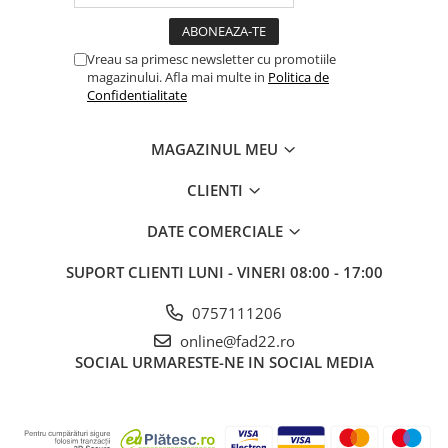
Electrice
Prelungitoare si derulatoare
Vreau sa primesc newsletter cu promotiile
magazinului. Afla mai multe in
Politica de
Prize, intrerupatoare si stechere
Confidentialitate
Intrerupatoare
Prize
MAGAZINUL MEU
Stechere
CLIENTI
Banda izolatoare
Cablu si tubulatura
DATE COMERCIALE
Corpuri si surse de iluminat
SUPORT CLIENTI
LUNI - VINERI 08:00 - 17:00
Becuri si tuburi LED
Curte si gradina
0757111206
Garduri metalice
online@fad22.ro
SOCIAL
URMARESTE-NE IN SOCIAL MEDIA
Plasa gard
Stalpi gard
Panouri gard
Utilaje pentru gradina