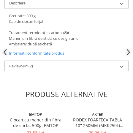
Descriere
Instrumente de masurat si trasat
Rigle si echere
Greutate: 300 g
Nivele
Cap de ciocan forjat
Rulete
Tratament termic, oțel carbon 45#
Markere
Mâner: din fibră de sticlă cu design unic
Suruburi, cuie, dibluri si alte
Ambalare: după etichetă
elemente de fixare
Informatii conformitate produs
Dibluri
Review-uri
(2)
Dibluri cu surub
Dibluri cui percutie
Dibluri cu carlig
Dibluri pentru gips-carton
PRODUSE ALTERNATIVE
Dibluri pentru lemn
Dibluri pentru termoizolatii
Dibluri rosii SFX
EMTOP
AKTEK
Ciocan cu maner din fibra
RODEX FOARFECA TABLA
Suruburi
de sticla, 500g, EMTOP
10'' 250MM (MKK250L)
Suruburi pentru gips-carton
(6/48)
23,58 Lei
29,26 Lei