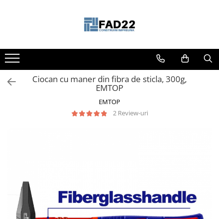
Toate Produsele
Materiale de constructii
Termoizolatii
Ciocan cu maner din fibra de sticla, 300g,
Vata minerala
EMTOP
Polistiren
EMTOP
Accesorii termosistem
2 Review-uri
Lemn pentru constructii
OSB
Cherestea
Dusumea
Lambriu
Tavan
Accesorii pentru cofraje
Materiale prafoase