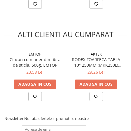
Silicon
Spuma
Accesorii parchet
Plinta si accesorii
ALTI CLIENTI AU CUMPARAT
Izolatori parchet
Profile trecere
Benzi adezive
EMTOP
AKTEK
Tencuieli decorative si vopsele
Ciocan cu maner din fibra
RODEX FOARFECA TABLA
de sticla, 500g, EMTOP
10'' 250MM (MKK250L)
Vopsele speciale si spray vopsea
(6/48)
23,58 Lei
29,26 Lei
Chituri pentru rosturi
Unelte si accesorii pentru zidarie si
ADAUGA IN COS
ADAUGA IN COS
zugravit
Unelte pentru gresie si faianta
Acoperis
Sindrila bituminoasa si accesorii
Newsletter
Nu rata ofertele si promotiile noastre
Placi ondulate si accesorii
Folii acoperis