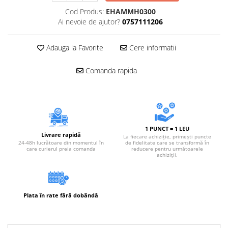
Accesorii electrice
Cod Produs:
EHAMMH0300
Amestecatoare electrice
Ai nevoie de ajutor?
0757111206
Scule de mana
Surubelnite, clesti si chei
Adauga la Favorite
Cere informatii
Ciocane si topoare
Comanda rapida
Dalti, spituri, leviere
Cuttere, cutite si foarfece
Fierastraie
Accesorii si consumabile
Accesorii pentru polizare, slefuire
1 PUNCT = 1 LEU
Livrare rapidă
La fiecare achiziție, primești puncte
si frezare
24-48h lucrătoare din momentul în
de fidelitate care se transformă în
care curierul preia comanda
reducere pentru următoarele
Biti
achiziții.
Burghie
Organizatoare
Accesorii unelte
Plata în rate fără dobândă
Role abrazive
Unelte electrice speciale