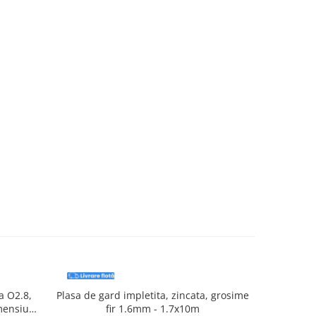
ta O2.8,
Plasa de gard impletita, zincata, grosime
Plasa de ga
mensiune
fir 1.6mm - 1.7x10m