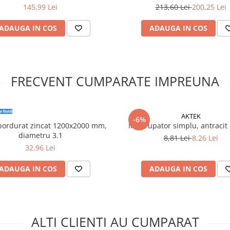
ochiuri 55x55mm
145,99 Lei
213,60 Lei
200,25 Lei
ADAUGA IN COS
ADAUGA IN COS
FRECVENT CUMPARATE IMPREUNA
AKTEK
-6%
bordurat zincat 1200x2000 mm,
Intrerupator simplu, antracit 
diametru 3.1
8,81 Lei
8,26 Lei
32,96 Lei
ADAUGA IN COS
ADAUGA IN COS
ALTI CLIENTI AU CUMPARAT