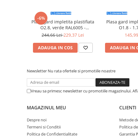
Suruburi pentru lemn
Suruburi autoforante
-6%
Suruburi pentru tabla
Plasa gard impletita plastifiata
Plasa gard impl
O2.8, verde RAL6005 -
O1.8 - 1
Ancore mecanice
1.7mx10m, dimensiune ochiuri
244,66 Lei
229,37 Lei
145,99
Cuie
55x55mm
ADAUGA IN COS
ADAUGA IN 
Cuie constructii
Finisaje si amenajari interioare
Gips carton, profile si accesorii
Newsletter
Nu rata ofertele si promotiile noastre
Placi gips carton
Profile gips carton
Accesorii gips carton
Vreau sa primesc newsletter cu promotiile magazinului. Af
Benzi gips carton
Accesorii tencuieli
MAGAZINUL MEU
CLIENTI
Silicon, spume si adezivi de montaj
Despre noi
Metode de
Adezivi montaj
Termeni si Conditii
Politica d
Etanse
Politica de Confidentialitate
Garantia 