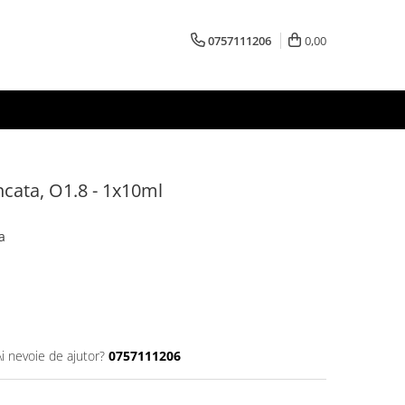
0757111206
0,00
ncata, O1.8 - 1x10ml
a
Ai nevoie de ajutor?
0757111206