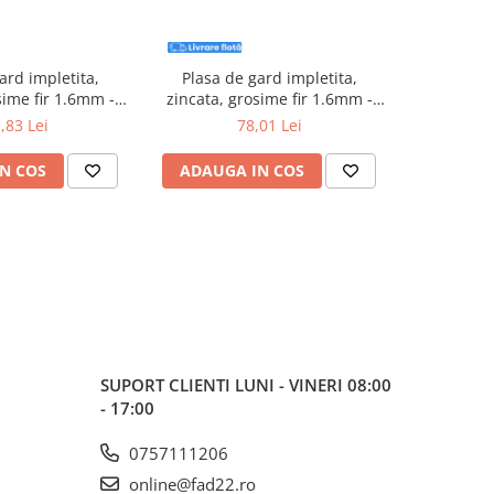
ard impletita,
Plasa de gard impletita,
Plasa d
sime fir 1.6mm -
zincata, grosime fir 1.6mm -
zincata, 
7x10m
1.2x10m
,83 Lei
78,01 Lei
N COS
ADAUGA IN COS
ADAUG
SUPORT CLIENTI
LUNI - VINERI 08:00
- 17:00
0757111206
online@fad22.ro