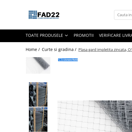
Toate Produsele
Materiale de constructii
TOATE PRODUSELE
PROMOTII
VERIFICARE LIV
Termoizolatii
Vata minerala
Home /
Curte si gradina /
Plasa gard impletita zincata, O
Polistiren
Accesorii termosistem
Lemn pentru constructii
OSB
Cherestea
Dusumea
Lambriu
Tavan
Accesorii pentru cofraje
Materiale prafoase