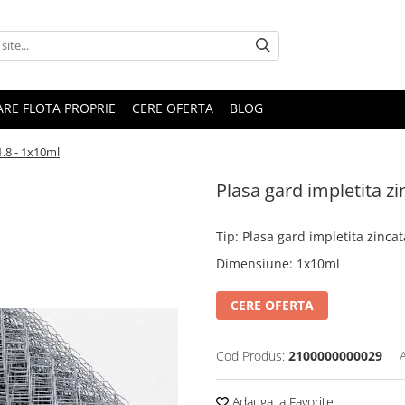
RARE FLOTA PROPRIE
CERE OFERTA
BLOG
1.8 - 1x10ml
Plasa gard impletita zi
Tip
:
Plasa gard impletita zincat
Dimensiune
:
1x10ml
CERE OFERTA
Cod Produs:
2100000000029
Adauga la Favorite