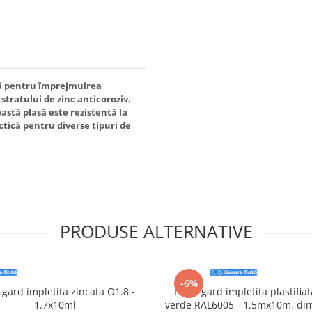
ală pentru împrejmuirea
 stratului de zinc anticoroziv.
astă plasă este rezistentă la
ctică pentru diverse tipuri de
PRODUSE ALTERNATIVE
-6%
 gard impletita zincata O1.8 -
Plasa gard impletita plastifia
1.7x10ml
verde RAL6005 - 1.5mx10m, di