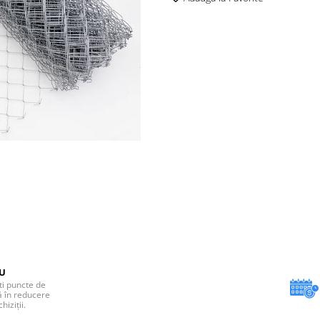
EU
ti puncte de
ă în reducere
iziții.