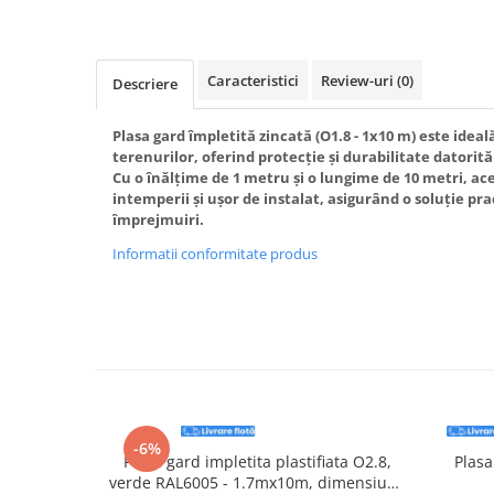
Accesorii electrice
Amestecatoare electrice
Scule de mana
Caracteristici
Review-uri
(0)
Descriere
Surubelnite, clesti si chei
Ciocane si topoare
Plasa gard împletită zincată (O1.8 - 1x10 m) este ide
terenurilor, oferind protecție și durabilitate datorită
Dalti, spituri, leviere
Cu o înălțime de 1 metru și o lungime de 10 metri, ace
Cuttere, cutite si foarfece
intemperii și ușor de instalat, asigurând o soluție pra
Fierastraie
împrejmuiri.
Accesorii si consumabile
Informatii conformitate produs
Accesorii pentru polizare, slefuire
si frezare
Biti
Burghie
Organizatoare
Accesorii unelte
Role abrazive
-6%
Plasa gard impletita plastifiata O2.8,
Plasa
Unelte electrice speciale
verde RAL6005 - 1.7mx10m, dimensiune