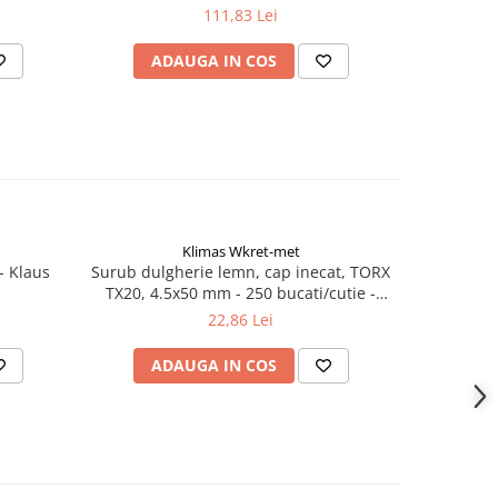
111,83 Lei
ADAUGA IN COS
AD
Klimas Wkret-met
- Klaus
Surub dulgherie lemn, cap inecat, TORX
Panou bor
TX20, 4.5x50 mm - 250 bucati/cutie -
KMWHT-45050, Klimas Wkret-met
22,86 Lei
ADAUGA IN COS
AD