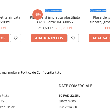
-6%
etita zincata
Plasa gard impletita plastifiata
Plasa de g
.7x10ml
O2.8, verde RAL6005 -
zincata, gro
1.5mx10m, dimensiune ochiuri
1.
 Lei
213,60 Lei
200,25 Lei
111
55x55mm
COS
ADAUGA IN COS
ADAUGA I
la mai multe in
Politica de Confidentialitate
DATE COMERCIALE
 Plata
SC FAD 22 SRL
e Retur
J30/21/2000
Produselor
RO12614330