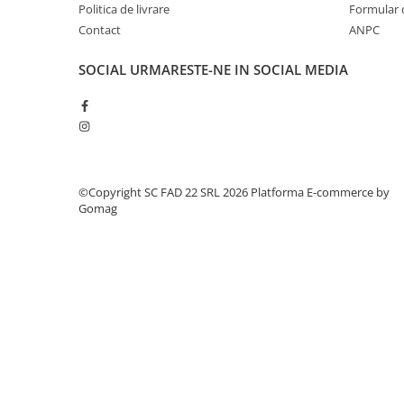
Silicon
Politica de livrare
Formular 
Spuma
Contact
ANPC
Accesorii parchet
SOCIAL
URMARESTE-NE IN SOCIAL MEDIA
Plinta si accesorii
Izolatori parchet
Profile trecere
Benzi adezive
Tencuieli decorative si vopsele
©Copyright SC FAD 22 SRL 2026
Platforma E-commerce by
Vopsele speciale si spray vopsea
Gomag
Chituri pentru rosturi
Unelte si accesorii pentru zidarie si
zugravit
Unelte pentru gresie si faianta
Acoperis
Sindrila bituminoasa si accesorii
Placi ondulate si accesorii
Folii acoperis