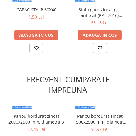
Material
oţel zincat
CAPAC STALP 60X40
Stalp gard zincat gri-
antracit (RAL 7016)
1,50 Lei
Formă
rectangulară/dreptunghiulară
60x40x2500,grosime 1.2mm
63,16 Lei
Protecţie împotriva
zincare termică
coroziunii
ADAUGA IN COS
ADAUGA IN COS
Recomandări pentru montaj
:
Stâlpii trebuie să fie cu cel puţin 50 cm mai înalţi decât
panourile de plasă zincată.
Distanţa dintre stâlpi este recomandat să fie de 2,5 m pentru
FRECVENT CUMPARATE
gardurile lungi şi înalte şi de 1,5 m pentru garduri joase şi
scurte.
IMPREUNA
Panourile de gard vor fi prinse pe stâlpi, cu
elementele de
fixare
.
Panou bordurat zincat
Panou bordurat zincat
2000x2500 mm, diametru 3
1500x2500 mm, diametru
3.1
67,45 Lei
56,92 Lei