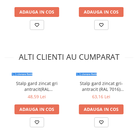
ADAUGA IN COS
ADAUGA IN COS
ALTI CLIENTI AU CUMPARAT
Stalp gard zincat gri
Stalp gard zincat gri-
antracit(RAL
antracit (RAL 7016)
7016),60x40x2000, grosime
60x40x2500,grosime 1.2mm
48,59 Lei
63,16 Lei
1.2mm
ADAUGA IN COS
ADAUGA IN COS