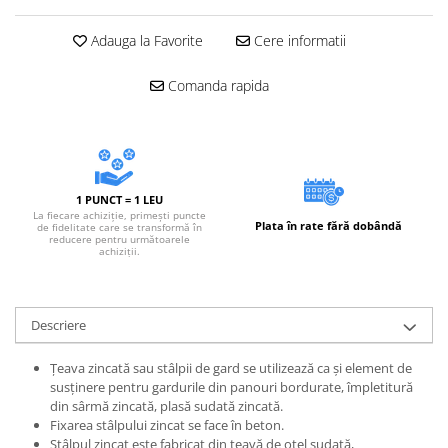
Adauga la Favorite
Cere informatii
Comanda rapida
1 PUNCT = 1 LEU
La fiecare achiziție, primești puncte
Plata în rate fără dobândă
de fidelitate care se transformă în
reducere pentru următoarele
achiziții.
Descriere
Ţeava zincată sau stâlpii de gard se utilizează ca şi element de
susținere pentru gardurile din panouri bordurate, împletitură
din sârmă zincată, plasă sudată zincată.
Fixarea stâlpului zincat se face în beton.
Stâlpul zincat este fabricat din ţeavă de oţel sudată,