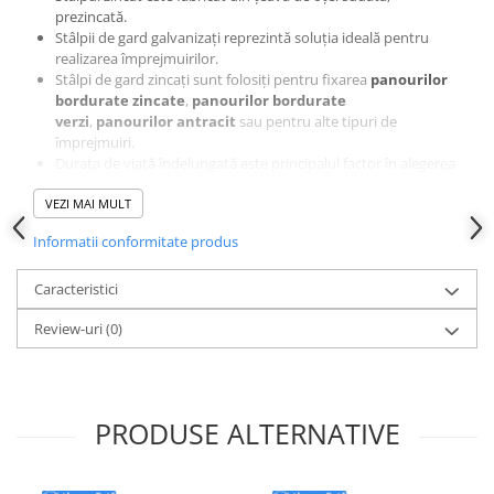
prezincată.
Stâlpii de gard galvanizați reprezintă soluția ideală pentru
realizarea împrejmuirilor.
Stâlpi de gard zincaţi sunt folosiţi pentru fixarea
panourilor
bordurate zincate
,
panourilor bordurate
verzi
,
panourilor antracit
sau pentru alte tipuri de
împrejmuiri.
Durata de viață îndelungată este principalul factor în alegerea
stâlpilor zincați în detrimentul celor vopsiți clasic.
Domenii de utilizare
VEZI MAI MULT
:
Delimitarea proprietăților
Informatii conformitate produs
Împrejmuirea parcurilor şi terenurilor de sport
Împrejmuirea parcărilor auto
Caracteristici
Împrejmuirea fabricilor şi depozitelor
Cartiere rezidențiale
Review-uri
(0)
Împrejmuirea caselor
Delimitarea drumurilor
Alte împrejmuiri civile şi industriale
Specificaţii tehnice stalp gard
PRODUSE ALTERNATIVE
zincat:
Culoare
RAL7016