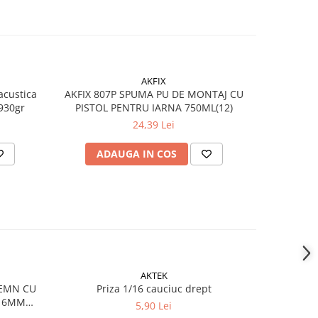
AKFIX
-6%
acustica
AKFIX 807P SPUMA PU DE MONTAJ CU
Spuma poli
 930gr
PISTOL PENTRU IARNA 750ML(12)
24,39 Lei
ADAUGA IN COS
AD
AKTEK
-4%
LEMN CU
Priza 1/16 cauciuc drept
KLAUS S
/16MM
5,90 Lei