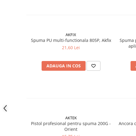
Instrumente de masurat si trasat
Rigle si echere
Nivele
Rulete
AKFIX
Markere
Spuma PU multi-functionala 805P, Akfix
Spuma p
Suruburi, cuie, dibluri si alte
apl
21,60 Lei
elemente de fixare
Dibluri
ADAUGA IN COS
Dibluri cu surub
Dibluri cui percutie
Dibluri cu carlig
Dibluri pentru gips-carton
Dibluri pentru lemn
Dibluri pentru termoizolatii
Dibluri rosii SFX
AKTEK
Pistol profesional pentru spuma 200G -
Ancora c
Suruburi
Orient
Suruburi pentru gips-carton