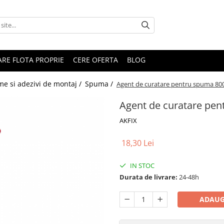
RARE FLOTA PROPRIE
CERE OFERTA
BLOG
me si adezivi de montaj /
Spuma /
Agent de curatare pentru spuma 80
Agent de curatare pe
AKFIX
18,30 Lei
IN STOC
Durata de livrare:
24-48h
ADAUG