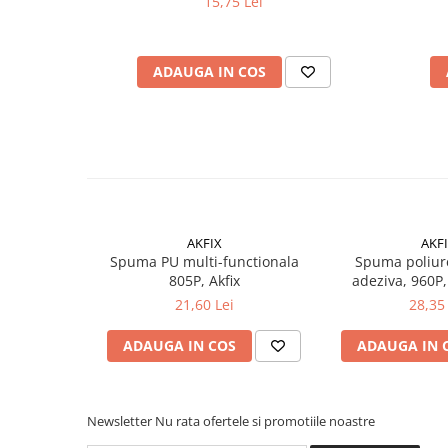
15,75 Lei
Suruburi pentru lemn
Suruburi autoforante
Suruburi pentru tabla
ADAUGA IN COS
Ancore mecanice
Cuie
Cuie constructii
Finisaje si amenajari interioare
Gips carton, profile si accesorii
Placi gips carton
AKFIX
AKF
Spuma PU multi-functionala
Spuma poliur
Profile gips carton
805P, Akfix
adeziva, 960P,
Accesorii gips carton
pistol, 750 
21,60 Lei
28,35 
Benzi gips carton
Accesorii tencuieli
ADAUGA IN COS
ADAUGA IN 
Silicon, spume si adezivi de montaj
Adezivi montaj
Newsletter
Nu rata ofertele si promotiile noastre
Etanse