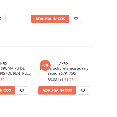
ADAUGA IN COS
AD
KFIX
AKFIX
-6%
P SPUMA PU DE
Spuma poliuretanica adeziv
Spuma poli
PISTOL PENTRU
rapid 967P, 750ml
cu pai 
750ML(12)
,39 Lei
33,88 Lei
31,76 Lei
N COS
ADAUGA IN COS
ADAUG