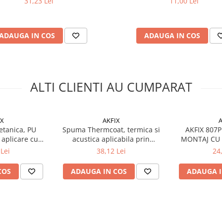
31,23 Lei
11,00 Lei
ADAUGA IN COS
ADAUGA IN COS
ALTI CLIENTI AU CUMPARAT
IX
AKFIX
A
etanica, PU
Spuma Thermcoat, termica si
AKFIX 807
 aplicare cu
acustica aplicabila prin
MONTAJ CU 
ml, Akfix
pulverizare, 930gr
IARNA 
Lei
38,12 Lei
24
COS
ADAUGA IN COS
ADAUGA I