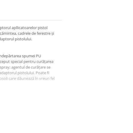
orul apllicatoarelor pistol
ămintea, cadrele de ferestre şi
aptorul pistolului.
 îndepărtarea spumei PU
onceput special pentru curăţarea
spray; agentul de curăţare se
aptorul pistolului. Poate fi
osoli care dăunează în vreun fel
ecipientului cu aerosoli pentru