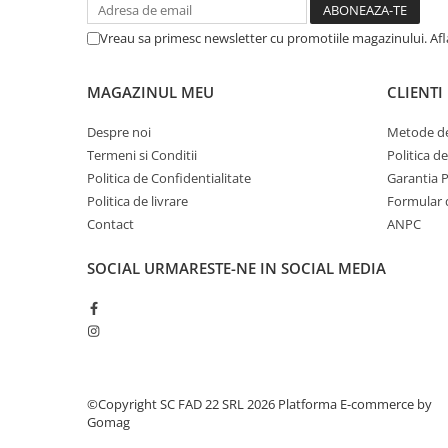
Silicon
Spuma
Vreau sa primesc newsletter cu promotiile magazinului. Af
Accesorii parchet
Plinta si accesorii
MAGAZINUL MEU
CLIENTI
Izolatori parchet
Despre noi
Metode de
Profile trecere
Termeni si Conditii
Politica d
Benzi adezive
Politica de Confidentialitate
Garantia 
Tencuieli decorative si vopsele
Politica de livrare
Formular 
Contact
ANPC
Vopsele speciale si spray vopsea
Chituri pentru rosturi
SOCIAL
URMARESTE-NE IN SOCIAL MEDIA
Unelte si accesorii pentru zidarie si
zugravit
Unelte pentru gresie si faianta
Acoperis
Sindrila bituminoasa si accesorii
©Copyright SC FAD 22 SRL 2026
Platforma E-commerce by
Placi ondulate si accesorii
Gomag
Folii acoperis