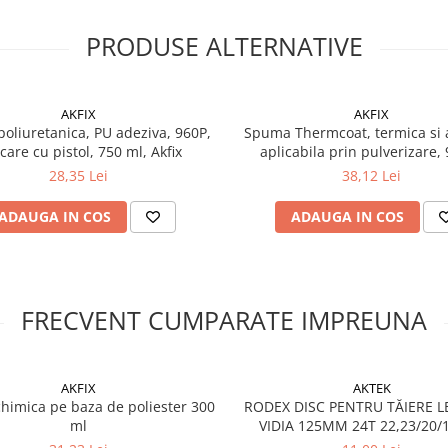
PRODUSE ALTERNATIVE
AKFIX
AKFIX
oliuretanica, PU adeziva, 960P,
Spuma Thermcoat, termica si 
icare cu pistol, 750 ml, Akfix
aplicabila prin pulverizare,
28,35 Lei
38,12 Lei
ADAUGA IN COS
ADAUGA IN COS
FRECVENT CUMPARATE IMPREUNA
AKFIX
AKTEK
himica pe baza de poliester 300
RODEX DISC PENTRU TĂIERE 
ml
VIDIA 125MM 24T 22,23/20
(5/20/100)