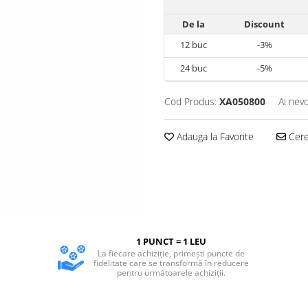
De la
Discount
12
buc
-3%
24
buc
-5%
Cod Produs:
XA050800
Ai nevo
Adauga la Favorite
Cere 
1 PUNCT = 1 LEU
La fiecare achiziție, primești puncte de
fidelitate care se transformă în reducere
pentru următoarele achiziții.