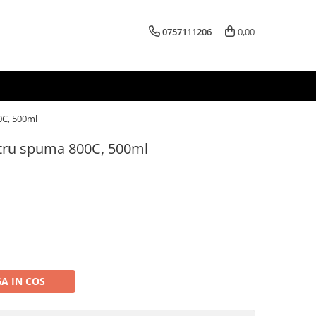
0757111206
0,00
0C, 500ml
ntru spuma 800C, 500ml
A IN COS