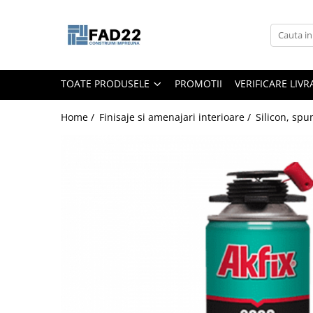
Toate Produsele
Materiale de constructii
TOATE PRODUSELE
PROMOTII
VERIFICARE LIV
Termoizolatii
Vata minerala
Home /
Finisaje si amenajari interioare /
Silicon, spu
Polistiren
Accesorii termosistem
Lemn pentru constructii
OSB
Cherestea
Dusumea
Lambriu
Tavan
Accesorii pentru cofraje
Materiale prafoase