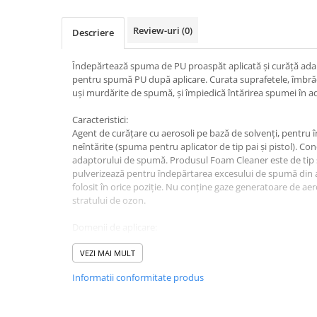
Accesorii electrice
Amestecatoare electrice
Review-uri
(0)
Descriere
Scule de mana
Surubelnite, clesti si chei
Îndepărtează spuma de PU proaspăt aplicată şi curăţă adapt
pentru spumă PU după aplicare. Curata suprafetele, îmbrăc
Ciocane si topoare
uşi murdărite de spumă, şi împiedică întărirea spumei în ad
Dalti, spituri, leviere
Caracteristici:
Cuttere, cutite si foarfece
Agent de curăţare cu aerosoli pe bază de solvenţi, pentru
Fierastraie
neîntărite (spuma pentru aplicator de tip pai şi pistol). C
Accesorii si consumabile
adaptorului de spumă. Produsul Foam Cleaner este de tip 
pulverizează pentru îndepărtarea excesului de spumă din ad
Accesorii pentru polizare, slefuire
folosit în orice poziţie. Nu conţine gaze generatoare de aer
si frezare
stratului de ozon.
Biti
Domenii de aplicare:
Burghie
Curăţarea adaptorului pentru pistol. Curăţarea supapelor r
Organizatoare
spumă PU. Îndepărtarea spumei PU neîntărite.
VEZI MAI MULT
Accesorii unelte
Informatii conformitate produs
Role abrazive
Unelte electrice speciale