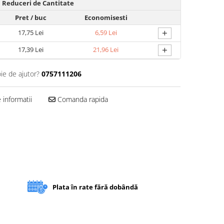
Reduceri de Cantitate
Pret
/ buc
Economisesti
+
17,75 Lei
6,59 Lei
+
17,39 Lei
21,96 Lei
ie de ajutor?
0757111206
informatii
Comanda rapida
Plata în rate fără dobândă