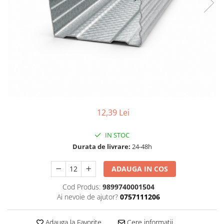
Adezivi
Gleturi
Ipsos
Mortare
Tencuieli decorative
Sape de egalizare, sape
autonivelante si pardoseli
industriale
Zidarie
Buiandrugi
12,39 Lei
Caramizi
IN STOC
Scule electrice, unelte si accesorii
Durata de livrare:
24-48h
Scule electrice
Acumulatori
ADAUGA IN COS
Masini de gaurit si insurubat
Cod Produs:
9899740001504
Polizoare unghiulare
Ai nevoie de ajutor?
0757111206
Ferastraie circulare
Generatoare
Adauga la Favorite
Cere informatii