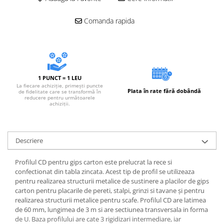
Accesorii electrice
Amestecatoare electrice
Comanda rapida
Scule de mana
Surubelnite, clesti si chei
Ciocane si topoare
Dalti, spituri, leviere
1 PUNCT = 1 LEU
Cuttere, cutite si foarfece
La fiecare achiziție, primești puncte
Plata în rate fără dobândă
de fidelitate care se transformă în
Fierastraie
reducere pentru următoarele
achiziții.
Accesorii si consumabile
Accesorii pentru polizare, slefuire
si frezare
Descriere
Biti
Profilul CD pentru gips carton este prelucrat la rece si
Burghie
confectionat din tabla zincata. Acest tip de profil se utilizeaza
Organizatoare
pentru realizarea structurii metalice de sustinere a placilor de gips
Accesorii unelte
carton pentru placarile de pereti, stalpi, grinzi si tavane și pentru
realizarea structurii metalice pentru scafe. Profilul CD are latimea
Role abrazive
de 60 mm, lungimea de 3 m si are sectiunea transversala in forma
Unelte electrice speciale
de U. Baza profilului are cate 3 rigidizari intermediare, iar