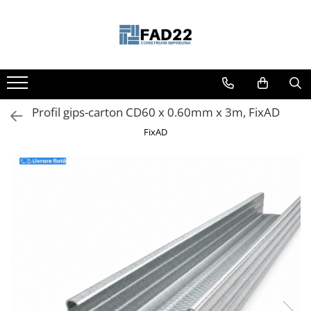
Toate Produsele
Materiale de constructii
Termoizolatii
Profil gips-carton CD60 x 0.60mm x 3m, FixAD
Vata minerala
Polistiren
FixAD
Accesorii termosistem
Lemn pentru constructii
OSB
Cherestea
Dusumea
Lambriu
Tavan
Accesorii pentru cofraje
Materiale prafoase