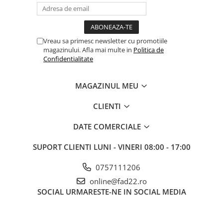
Electrice
Prelungitoare si derulatoare
Vreau sa primesc newsletter cu promotiile
Prize, intrerupatoare si stechere
magazinului. Afla mai multe in
Politica de
Intrerupatoare
Confidentialitate
Prize
Stechere
MAGAZINUL MEU
Banda izolatoare
CLIENTI
Cablu si tubulatura
DATE COMERCIALE
Corpuri si surse de iluminat
Becuri si tuburi LED
SUPORT CLIENTI
LUNI - VINERI 08:00 - 17:00
Curte si gradina
0757111206
Garduri metalice
online@fad22.ro
Plasa gard
SOCIAL
URMARESTE-NE IN SOCIAL MEDIA
Stalpi gard
Panouri gard
Utilaje pentru gradina