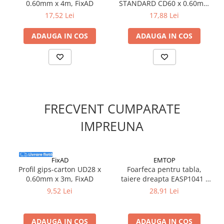
0.60mm x 4m, FixAD
STANDARD CD60 x 0.60mm
Suruburi pentru lemn
x 4m, FixAD
17,52 Lei
17,88 Lei
Suruburi autoforante
Suruburi pentru tabla
ADAUGA IN COS
ADAUGA IN COS
Ancore mecanice
Cuie
Cuie constructii
Finisaje si amenajari interioare
Gips carton, profile si accesorii
FRECVENT CUMPARATE
Placi gips carton
IMPREUNA
Profile gips carton
Accesorii gips carton
Benzi gips carton
FixAD
EMTOP
Profil gips-carton UD28 x
Foarfeca pentru tabla,
Accesorii tencuieli
0.60mm x 3m, FixAD
taiere dreapta EASP1041 -
Silicon, spume si adezivi de montaj
EMTOP
9,52 Lei
28,91 Lei
Adezivi montaj
Etanse
ADAUGA IN COS
ADAUGA IN COS