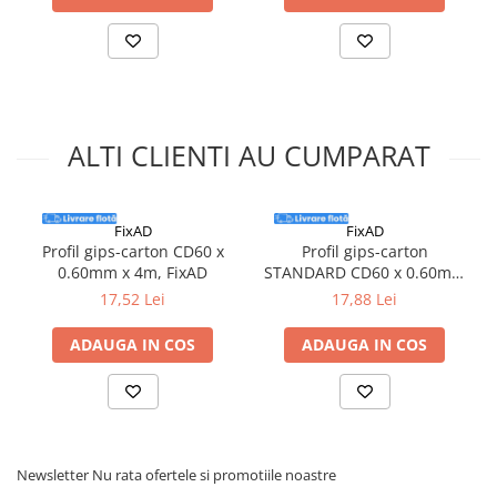
Silicon
Spuma
Accesorii parchet
Plinta si accesorii
Izolatori parchet
ALTI CLIENTI AU CUMPARAT
Profile trecere
Benzi adezive
Tencuieli decorative si vopsele
FixAD
FixAD
Profil gips-carton CD60 x
Profil gips-carton
Vopsele speciale si spray vopsea
0.60mm x 4m, FixAD
STANDARD CD60 x 0.60mm
Chituri pentru rosturi
x 4m, FixAD
17,52 Lei
17,88 Lei
Unelte si accesorii pentru zidarie si
zugravit
ADAUGA IN COS
ADAUGA IN COS
Unelte pentru gresie si faianta
Acoperis
Sindrila bituminoasa si accesorii
Placi ondulate si accesorii
Newsletter
Nu rata ofertele si promotiile noastre
Folii acoperis