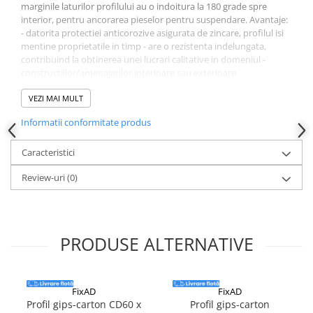
marginile laturilor profilului au o indoitura la 180 grade spre
Instrumente de masurat si trasat
interior, pentru ancorarea pieselor pentru suspendare. Avantaje:
Rigle si echere
- datorita protectiei anticorozive asigurata de zincare, profilul isi
mentine proprietatile in timp - are o rezistenta indelungata,
Nivele
contribuind la obtinerea unei lucrari calitative in domeniul -
Rulete
constructiilor/amenajarilor interioare sau exterioare
Markere
Recomandari de aplicare: La realizarea structurilor metalice de
suspendare pentru placarile de pereti, stalpi, grinzi, conducte etc.
VEZI MAI MULT
Suruburi, cuie, dibluri si alte
La placarile de pereti se folosesc impreuna cu bridele de fixare.
elemente de fixare
Informatii conformitate produs
Dibluri
Caracteristici
Dibluri cu surub
Dibluri cui percutie
Review-uri
(0)
Dibluri cu carlig
Dibluri pentru gips-carton
Dibluri pentru lemn
PRODUSE ALTERNATIVE
Dibluri pentru termoizolatii
Dibluri rosii SFX
Suruburi
FixAD
FixAD
Profil gips-carton CD60 x
Profil gips-carton
Suruburi pentru gips-carton