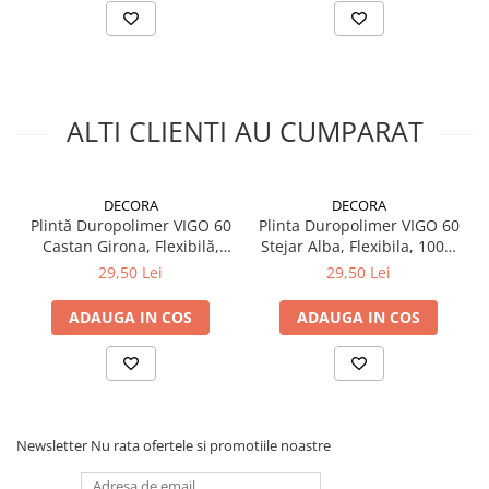
Electrice
Prelungitoare si derulatoare
Prize, intrerupatoare si stechere
ALTI CLIENTI AU CUMPARAT
Intrerupatoare
Prize
Stechere
DECORA
DECORA
Banda izolatoare
Plintă Duropolimer VIGO 60
Plinta Duropolimer VIGO 60
Cablu si tubulatura
Castan Girona, Flexibilă,
Stejar Alba, Flexibila, 100%
100% Rezistentă la Apă,
Rezistentă la Apă, 2200 x 60
29,50 Lei
29,50 Lei
Corpuri si surse de iluminat
2200 x 60 x 15 mm -
x 15 mm - DECORA
DECORA
Becuri si tuburi LED
ADAUGA IN COS
ADAUGA IN COS
Curte si gradina
Garduri metalice
Plasa gard
Stalpi gard
Newsletter
Nu rata ofertele si promotiile noastre
Panouri gard
Utilaje pentru gradina