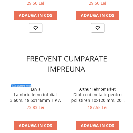
Silicon
100% Rezistentă la Apă,
Rezistentă la Apă, 2200 x 60
29,50 Lei
29,50 Lei
rezultat profesional, gama include accesorii dedicate (colțuri și
2200 x 60 x 15 mm -
x 15 mm - DECORA
Spuma
terminații) în exact același decor Stejar Scandinavian 102,
DECORA
ADAUGA IN COS
ADAUGA IN COS
asigurând un aspect unitar în întreaga locuință.
Accesorii parchet
Plinta si accesorii
Izolatori parchet
Profile trecere
Benzi adezive
FRECVENT CUMPARATE
Tencuieli decorative si vopsele
IMPREUNA
Vopsele speciale si spray vopsea
Chituri pentru rosturi
Unelte si accesorii pentru zidarie si
zugravit
Luvia
Arthur Tehnomarket
Lambriu lemn infoliat
Diblu cui metalic pentru
Unelte pentru gresie si faianta
3.60m, 18.5x146mm TIP A
polistiren 10x120 mm, 200
Acoperis
bucati/cutie - Metart
73,83 Lei
187,55 Lei
Sindrila bituminoasa si accesorii
Placi ondulate si accesorii
ADAUGA IN COS
ADAUGA IN COS
Folii acoperis