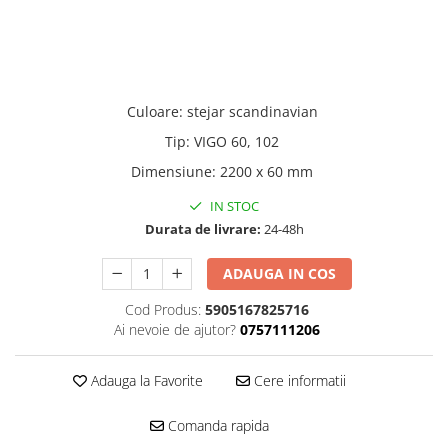
Accesorii electrice
Amestecatoare electrice
Scule de mana
Surubelnite, clesti si chei
Culoare
:
stejar scandinavian
Ciocane si topoare
Tip
:
VIGO 60, 102
Dalti, spituri, leviere
Cuttere, cutite si foarfece
Dimensiune
:
2200 x 60 mm
Fierastraie
IN STOC
Accesorii si consumabile
Durata de livrare:
24-48h
Accesorii pentru polizare, slefuire
ADAUGA IN COS
si frezare
Biti
Cod Produs:
5905167825716
Burghie
Ai nevoie de ajutor?
0757111206
Organizatoare
Accesorii unelte
Adauga la Favorite
Cere informatii
Role abrazive
Comanda rapida
Unelte electrice speciale