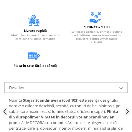
Instrumente de masurat si trasat
Rigle si echere
Nivele
1 PUNCT = 1 LEU
Rulete
Livrare rapidă
La fiecare achiziție, primești puncte
24-48h lucrătoare din momentul în
de fidelitate care se transformă în
Markere
care curierul preia comanda
reducere pentru următoarele
achiziții.
Suruburi, cuie, dibluri si alte
elemente de fixare
Dibluri
Plata în rate fără dobândă
Dibluri cu surub
Dibluri cui percutie
Dibluri cu carlig
Descriere
Dibluri pentru gips-carton
Dibluri pentru lemn
Nuanța
Stejar Scandinavian (cod 102)
este esența designului
Dibluri pentru termoizolatii
nordic: o culoare deschisă, aerisită, cu tonuri de bej-albicios și gri
subtil, care maximizează luminozitatea oricărei încăperi.
Plinta
Dibluri rosii SFX
din duropolimer VIGO 60 în decorul Stejar Scandinavian
,
Suruburi
produsă de DECORA sub brandul Arbiton, este alegerea ideală
pentru cei care își doresc un interior modern, minimalist și plin de
Suruburi pentru gips-carton