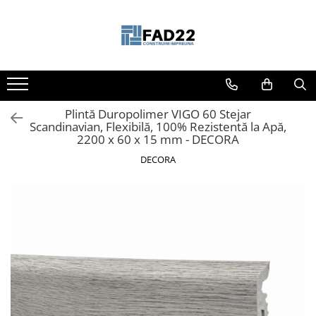
Toate Produsele
Materiale de constructii
Termoizolatii
Plintă Duropolimer VIGO 60 Stejar
Vata minerala
Scandinavian, Flexibilă, 100% Rezistentă la Apă,
Polistiren
2200 x 60 x 15 mm - DECORA
Accesorii termosistem
DECORA
Lemn pentru constructii
OSB
Cherestea
Dusumea
Lambriu
Tavan
Accesorii pentru cofraje
Materiale prafoase