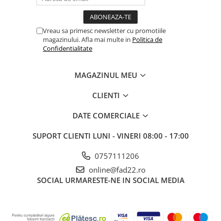
Aparate de spalat cu presiune
Aspiratoar, suflante si
Vreau sa primesc newsletter cu promotiile
pulverizatoare
magazinului. Afla mai multe in
Politica de
Confidentialitate
Masini de tuns iarba, trimmere si
accesorii
Furtunuri si conectori
MAGAZINUL MEU
Accesorii si unelte pentru gradina
CLIENTI
Pompe apa
DATE COMERCIALE
Scari aluminiu / otel
Solutii curatare
SUPORT CLIENTI
LUNI - VINERI 08:00 - 17:00
Echipamente de protectie si
0757111206
imbracaminte
online@fad22.ro
Incaltaminte
SOCIAL
URMARESTE-NE IN SOCIAL MEDIA
Accesorii echipament
Imbracaminte
Manusi