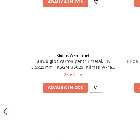
ADAUGA IN COS
Instrumente de masurat si trasat
Rigle si echere
Nivele
Rulete
Markere
Suruburi, cuie, dibluri si alte
elemente de fixare
Klimas Wkret-met
Dibluri
Surub gips-carton pentru metal, TN
Brida 
3.5x25mm - KSGM-35025, Klimas Wkret-
Dibluri cu surub
met
26,62 Lei
Dibluri cui percutie
Dibluri cu carlig
ADAUGA IN COS
Dibluri pentru gips-carton
Dibluri pentru lemn
Dibluri pentru termoizolatii
Dibluri rosii SFX
Suruburi
Suruburi pentru gips-carton