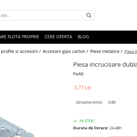
RARE FLOTA PROPRIE
CERE OFERTA
BLOG
profile si accesorii /
Accesorii gips carton /
Piese metalice /
Piesa 
Piesa incrucisare dubl
FixAD
0,73 Lei
Grosime (mm)
0.80
IN STOC
Durata de livrare:
24-48h