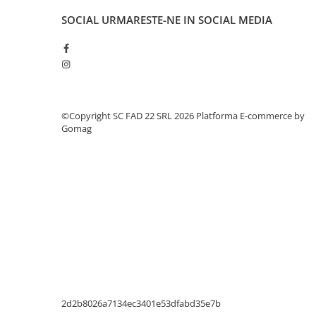
Silicon
SOCIAL
URMARESTE-NE IN SOCIAL MEDIA
Spuma
Accesorii parchet
Plinta si accesorii
Izolatori parchet
Profile trecere
©Copyright SC FAD 22 SRL 2026
Platforma E-commerce by
Benzi adezive
Gomag
Tencuieli decorative si vopsele
Vopsele speciale si spray vopsea
Chituri pentru rosturi
Unelte si accesorii pentru zidarie si
zugravit
Unelte pentru gresie si faianta
Acoperis
Sindrila bituminoasa si accesorii
Placi ondulate si accesorii
2d2b8026a7134ec3401e53dfabd35e7b
Folii acoperis