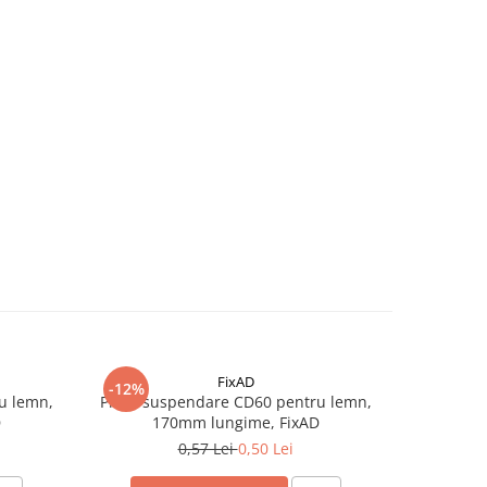
FixAD
-12%
-17%
u lemn,
Piesa suspendare CD60 pentru lemn,
Prelungit
D
170mm lungime, FixAD
0,57 Lei
0,50 Lei