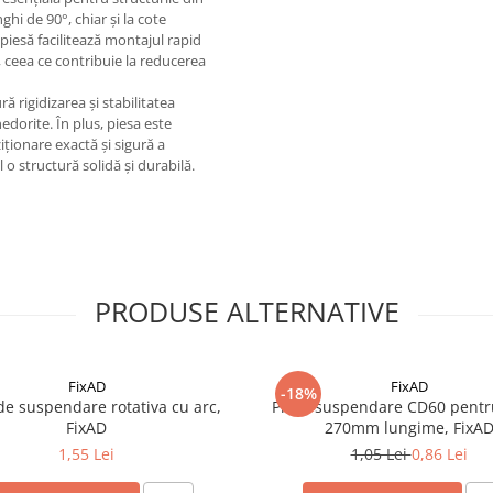
ghi de 90°, chiar și la cote
 piesă facilitează montajul rapid
e, ceea ce contribuie la reducerea
 rigidizarea și stabilitatea
edorite. În plus, piesa este
ționare exactă și sigură a
 o structură solidă și durabilă.
PRODUSE ALTERNATIVE
FixAD
FixAD
-18%
de suspendare rotativa cu arc,
Piesa suspendare CD60 pentr
FixAD
270mm lungime, FixA
1,55 Lei
1,05 Lei
0,86 Lei