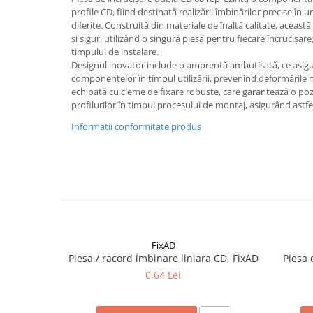
Accesorii electrice
profile CD, fiind destinată realizării îmbinărilor precise în un
Amestecatoare electrice
diferite. Construită din materiale de înaltă calitate, această
și sigur, utilizând o singură piesă pentru fiecare încrucișar
Scule de mana
timpului de instalare.
Surubelnite, clesti si chei
Designul inovator include o amprentă ambutisată, ce asigură
componentelor în timpul utilizării, prevenind deformările n
Ciocane si topoare
echipată cu cleme de fixare robuste, care garantează o pozi
Dalti, spituri, leviere
profilurilor în timpul procesului de montaj, asigurând astfel
Cuttere, cutite si foarfece
Informatii conformitate produs
Fierastraie
Accesorii si consumabile
Accesorii pentru polizare, slefuire
si frezare
Biti
Burghie
FixAD
Organizatoare
Piesa / racord imbinare liniara CD, FixAD
Piesa 
Accesorii unelte
0,64 Lei
Role abrazive
Unelte electrice speciale