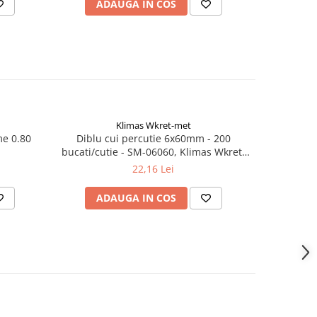
ADAUGA IN COS
AD
Klimas Wkret-met
me 0.80
Diblu cui percutie 6x60mm - 200
Surub aut
bucati/cutie - SM-06060, Klimas Wkret-
3.5x
met
22,16 Lei
ADAUGA IN COS
AD