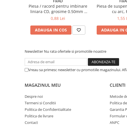
FixAD
Fix
Suruburi pentru lemn
Piesa / racord pentru imbinare
Piesa de suspen
liniara CD, grosime 0.50mm -
cu arc, 
Suruburi autoforante
50 bucati/cutie
0,88 Lei
1,55 
Suruburi pentru tabla
Ancore mecanice
ADAUGA IN COS
ADAUGA IN 
Cuie
Cuie constructii
Newsletter
Nu rata ofertele si promotiile noastre
Finisaje si amenajari interioare
Gips carton, profile si accesorii
Placi gips carton
Vreau sa primesc newsletter cu promotiile magazinului. Af
Profile gips carton
Accesorii gips carton
MAGAZINUL MEU
CLIENTI
Benzi gips carton
Despre noi
Metode de
Accesorii tencuieli
Termeni si Conditii
Politica d
Silicon, spume si adezivi de montaj
Politica de Confidentialitate
Garantia 
Adezivi montaj
Politica de livrare
Formular 
Etanse
Contact
ANPC