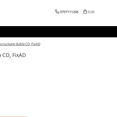
0757111206
0,00
incrucisare dubla CD, FixAD
a CD, FixAD