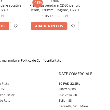
AD
FixAD
-18%
dare rotativa
Piesa suspendare CD60 pentru
FixAD
lemn, 270mm lungime, FixAD
Lei
1,05 Lei
0,86 Lei
COS
ADAUGA IN COS
la mai multe in
Politica de Confidentialitate
DATE COMERCIALE
 Plata
SC FAD 22 SRL
e Retur
J30/21/2000
Produselor
RO12614330
de Retur
Teilor, 83
Racsa-Vii, Satu Mare