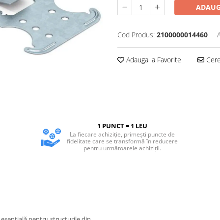
ADAUG
Cod Produs:
2100000014460
Adauga la Favorite
Cere 
1 PUNCT = 1 LEU
La fiecare achiziție, primești puncte de
fidelitate care se transformă în reducere
pentru următoarele achiziții.
esențială pentru structurile din