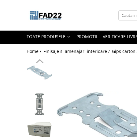
Toate Produsele
Materiale de constructii
TOATE PRODUSELE
PROMOTII
VERIFICARE LIV
Termoizolatii
Vata minerala
Home /
Finisaje si amenajari interioare /
Gips carton, 
Polistiren
Accesorii termosistem
Lemn pentru constructii
OSB
Cherestea
Dusumea
Lambriu
Tavan
Accesorii pentru cofraje
Materiale prafoase