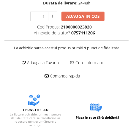
Accesorii electrice
Durata de livrare:
24-48h
Amestecatoare electrice
ADAUGA IN COS
Scule de mana
Cod Produs:
2100000023820
Surubelnite, clesti si chei
Ai nevoie de ajutor?
0757111206
Ciocane si topoare
Dalti, spituri, leviere
La achizitionarea acestui produs primiti
1
punct de fidelitate
Cuttere, cutite si foarfece
Fierastraie
Adauga la Favorite
Cere informatii
Accesorii si consumabile
Accesorii pentru polizare, slefuire
Comanda rapida
si frezare
Biti
Burghie
Organizatoare
1 PUNCT = 1 LEU
Accesorii unelte
La fiecare achiziție, primești puncte
Plata în rate fără dobândă
de fidelitate care se transformă în
Role abrazive
reducere pentru următoarele
achiziții.
Unelte electrice speciale