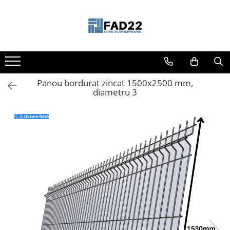
Toate Produsele
Materiale de constructii
Termoizolatii
Panou bordurat zincat 1500x2500 mm,
Vata minerala
diametru 3
Polistiren
Accesorii termosistem
Lemn pentru constructii
OSB
Cherestea
Dusumea
Lambriu
Tavan
Accesorii pentru cofraje
Materiale prafoase