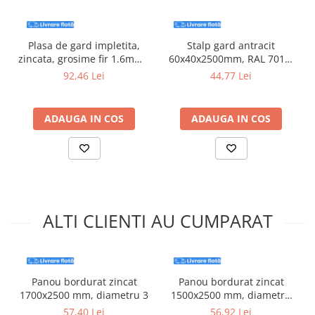
Silicon
Spuma
Accesorii parchet
Plasa de gard impletita,
Stalp gard antracit
zincata, grosime fir 1.6mm -
60x40x2500mm, RAL 7016,
Plinta si accesorii
1.5x10m
grosime 1.2mm
92,46 Lei
44,77 Lei
Izolatori parchet
Profile trecere
Benzi adezive
ADAUGA IN COS
ADAUGA IN COS
Tencuieli decorative si vopsele
Vopsele speciale si spray vopsea
Chituri pentru rosturi
Unelte si accesorii pentru zidarie si
zugravit
ALTI CLIENTI AU CUMPARAT
Unelte pentru gresie si faianta
Acoperis
Sindrila bituminoasa si accesorii
Panou bordurat zincat
Panou bordurat zincat
Placi ondulate si accesorii
1700x2500 mm, diametru 3
1500x2500 mm, diametru
3.1
57,40 Lei
56,92 Lei
Folii acoperis