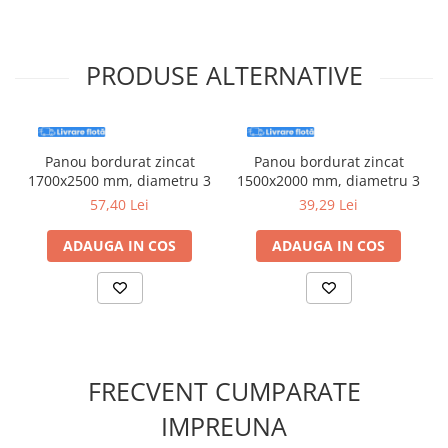
Suruburi pentru lemn
Suruburi autoforante
PRODUSE ALTERNATIVE
Suruburi pentru tabla
Ancore mecanice
Cuie
Cuie constructii
Panou bordurat zincat
Panou bordurat zincat
1700x2500 mm, diametru 3
1500x2000 mm, diametru 3
Finisaje si amenajari interioare
57,40 Lei
39,29 Lei
Gips carton, profile si accesorii
Placi gips carton
ADAUGA IN COS
ADAUGA IN COS
Profile gips carton
Accesorii gips carton
Benzi gips carton
Accesorii tencuieli
Silicon, spume si adezivi de montaj
FRECVENT CUMPARATE
Adezivi montaj
IMPREUNA
Etanse