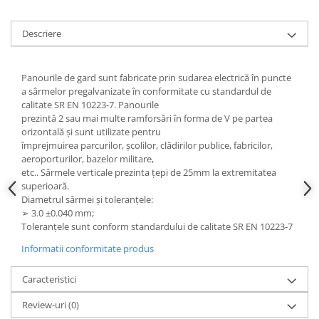
Instrumente de masurat si trasat
Rigle si echere
Descriere
Nivele
Rulete
Panourile de gard sunt fabricate prin sudarea electrică în puncte
Markere
a sârmelor pregalvanizate în conformitate cu standardul de
calitate SR EN 10223-7. Panourile
Suruburi, cuie, dibluri si alte
prezintă 2 sau mai multe ramforsări în forma de V pe partea
elemente de fixare
orizontală și sunt utilizate pentru
Dibluri
împrejmuirea parcurilor, școlilor, clădirilor publice, fabricilor,
aeroporturilor, bazelor militare,
Dibluri cu surub
etc.. Sârmele verticale prezinta țepi de 25mm la extremitatea
Dibluri cui percutie
superioară.
Dibluri cu carlig
Diametrul sârmei și toleranțele:
➢ 3.0 ±0.040 mm;
Dibluri pentru gips-carton
Toleranțele sunt conform standardului de calitate SR EN 10223-7
Dibluri pentru lemn
Informatii conformitate produs
Dibluri pentru termoizolatii
Dibluri rosii SFX
Caracteristici
Suruburi
Review-uri
(0)
Suruburi pentru gips-carton