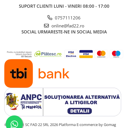
SUPORT CLIENTI
LUNI - VINERI 08:00 - 17:00
Aparate de spalat cu presiune
Aspiratoar, suflante si
0757111206
pulverizatoare
online@fad22.ro
Masini de tuns iarba, trimmere si
SOCIAL
URMARESTE-NE IN SOCIAL MEDIA
accesorii
Furtunuri si conectori
Accesorii si unelte pentru gradina
Pompe apa
Scari aluminiu / otel
Solutii curatare
Echipamente de protectie si
imbracaminte
Incaltaminte
Accesorii echipament
Imbracaminte
©Copyright SC FAD 22 SRL 2026
Platforma E-commerce by Gomag
Manusi