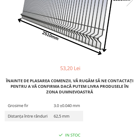
Adezivi
Gleturi
Ipsos
Mortare
Tencuieli decorative
Sape de egalizare, sape
autonivelante si pardoseli
industriale
Zidarie
53,20 Lei
Buiandrugi
Caramizi
ÎNAINTE DE PLASAREA COMENZII, VĂ RUGĂM SĂ NE CONTACTAȚI
Scule electrice, unelte si accesorii
PENTRU A VĂ CONFIRMA DACĂ PUTEM LIVRA PRODUSELE ÎN
ZONA DUMNEVOASTRĂ
Scule electrice
Acumulatori
Grosime fir
3.0 ±0.040 mm
Masini de gaurit si insurubat
Distanța între rânduri
62,5 mm
Polizoare unghiulare
Ferastraie circulare
Generatoare
IN STOC