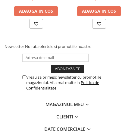
Electrice
ADAUGA IN COS
ADAUGA IN COS
Prelungitoare si derulatoare
Prize, intrerupatoare si stechere
Intrerupatoare
Prize
Newsletter
Nu rata ofertele si promotiile noastre
Stechere
Banda izolatoare
Cablu si tubulatura
Corpuri si surse de iluminat
Vreau sa primesc newsletter cu promotiile
magazinului. Afla mai multe in
Politica de
Becuri si tuburi LED
Confidentialitate
Curte si gradina
Garduri metalice
MAGAZINUL MEU
Plasa gard
CLIENTI
Stalpi gard
Panouri gard
DATE COMERCIALE
Utilaje pentru gradina