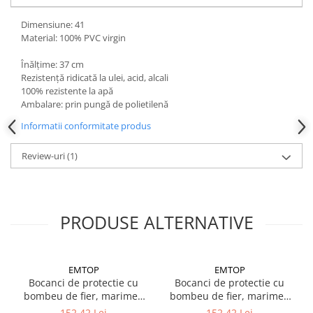
Dimensiune: 41
Material: 100% PVC virgin
Înălțime: 37 cm
Rezistență ridicată la ulei, acid, alcali
100% rezistente la apă
Ambalare: prin pungă de polietilenă
Informatii conformitate produs
Review-uri
(1)
PRODUSE ALTERNATIVE
EMTOP
EMTOP
Bocanci de protectie cu
Bocanci de protectie cu
bombeu de fier, marimea
bombeu de fier, marimea
39
41
152,42 Lei
152,42 Lei