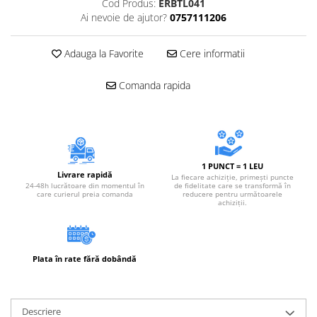
Cod Produs:
ERBTL041
Ai nevoie de ajutor?
0757111206
Adauga la Favorite
Cere informatii
Comanda rapida
1 PUNCT = 1 LEU
Livrare rapidă
La fiecare achiziție, primești puncte
24-48h lucrătoare din momentul în
de fidelitate care se transformă în
care curierul preia comanda
reducere pentru următoarele
achiziții.
Plata în rate fără dobândă
Descriere