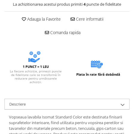
La achizitionarea acestui produs primiti
4
puncte de fidelitate
Adauga la Favorite
Cere informatii
Comanda rapida
1 PUNCT = 1 LEU
La fiecare achiziție, primești puncte
Plata în rate fără dobândă
de fidelitate care se transformă în
reducere pentru următoarele
achiziții.
Descriere
Vopseaua lavabila Isomat Standard Color este destinata finisarii
suprafetelor interioare, fiind utilizata pentru vopsirea peretilor si
tavanelor din materiale precum beton, tencuiala, gips-carton sau