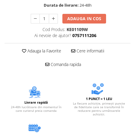
Durata de livrare:
24-48h
ADAUGA IN COS
Cod Produs:
KE01109W
Ai nevoie de ajutor?
0757111206
Adauga la Favorite
Cere informatii
Comanda rapida
1 PUNCT = 1 LEU
Livrare rapidă
La fiecare achiziție, primești puncte
24-48h lucrătoare din momentul în
de fidelitate care se transformă în
care curierul preia comanda
reducere pentru următoarele
achiziții.