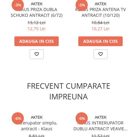
AKTEK
AKTEK
-3%
-5%
KLAUS PRIZA DUBLA
KLAUS PRIZA ANTENA TV
SCHUKO ANTRACIT (6/72)
ANTRACIT (10/120)
13,12 Lei
10,84 Lei
12,75 Lei
10,27 Lei
ADAUGA IN COS
ADAUGA IN COS
FRECVENT CUMPARATE
IMPREUNA
AKTEK
AKTEK
-6%
-6%
Intrerupator simplu,
KLAUS INTRERUPATOR
antracit - Klaus
DUBLU ANTRACIT VEAVIEN
(10/120) CAP-SCARA
8,81 Lei
11,52 Lei