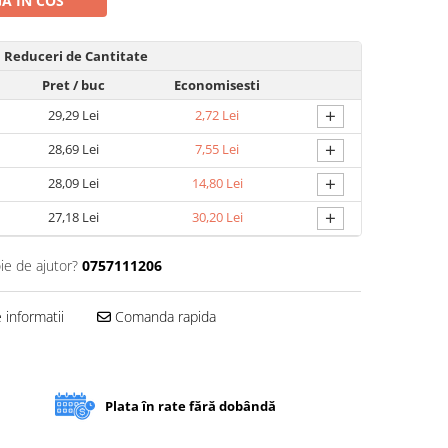
A IN COS
Reduceri de Cantitate
Pret
/ buc
Economisesti
+
29,29 Lei
2,72 Lei
+
28,69 Lei
7,55 Lei
+
28,09 Lei
14,80 Lei
+
27,18 Lei
30,20 Lei
ie de ajutor?
0757111206
informatii
Comanda rapida
Plata în rate fără dobândă