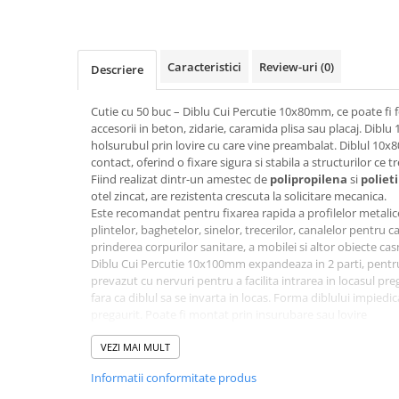
Accesorii electrice
Amestecatoare electrice
Scule de mana
Caracteristici
Review-uri
(0)
Descriere
Surubelnite, clesti si chei
Ciocane si topoare
Cutie cu 50 buc – Diblu Cui Percutie 10x80mm, ce poate fi fo
accesorii in beton, zidarie, caramida plisa sau placaj. Dib
Dalti, spituri, leviere
holsurubul prin lovire cu care vine preambalat. Diblul 10x
Cuttere, cutite si foarfece
contact, oferind o fixare sigura si stabila a structurilor ce t
Fierastraie
Fiind realizat dintr-un amestec de
polipropilena
si
poliet
otel zincat, are rezistenta crescuta la solicitare mecanica.
Accesorii si consumabile
Este recomandat pentru fixarea rapida a profilelor metalice 
Accesorii pentru polizare, slefuire
plintelor, baghetelor, sinelor, trecerilor, canalelor pentru 
si frezare
prinderea corpurilor sanitare, a mobilei si altor obiecte cas
Diblu Cui Percutie 10x100mm expandeaza in 2 parti, pentru 
Biti
prevazut cu nervuri pentru a facilita intrarea in locasul pr
Burghie
fara ca diblul sa se invarta in locas. Forma diblului impiedic
Organizatoare
pregaurit. Poate fi montat prin insurubare sau lovire
Diametru: 10mm
Accesorii unelte
Lungime : 80mm
VEZI MAI MULT
Role abrazive
Material: Plastic PP
Informatii conformitate produs
Culoare: gri
Unelte electrice speciale