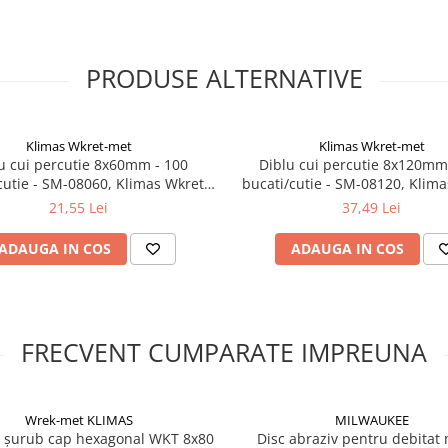
re
danc
PRODUSE ALTERNATIVE
stor suruburi
Klimas Wkret-met
Klimas Wkret-met
u cui percutie 8x60mm - 100
Diblu cui percutie 8x120mm
cutie - SM-08060, Klimas Wkret-
bucati/cutie - SM-08120, Klima
met
met
21,55 Lei
37,49 Lei
ADAUGA IN COS
ADAUGA IN COS
FRECVENT CUMPARATE IMPREUNA
Wrek-met KLIMAS
MILWAUKEE
u șurub cap hexagonal WKT 8x80
Disc abraziv pentru debitat 