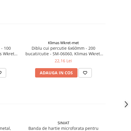
Klimas Wkret-met
 - 100
Diblu cui percutie 6x60mm - 200
Diblu 
s Wkret-
bucati/cutie - SM-06060, Klimas Wkret-
bucati/cut
met
22,16 Lei
ADAUGA IN COS
AD
SINIAT
metal,
Banda de hartie microforata pentru
CADOU-Bit