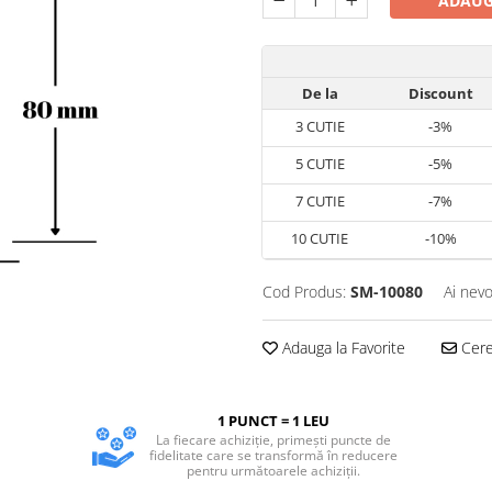
ADAUG
De la
Discount
3
CUTIE
-3%
5
CUTIE
-5%
7
CUTIE
-7%
10
CUTIE
-10%
Cod Produs:
SM-10080
Ai nevo
Adauga la Favorite
Cere 
1 PUNCT = 1 LEU
La fiecare achiziție, primești puncte de
fidelitate care se transformă în reducere
pentru următoarele achiziții.