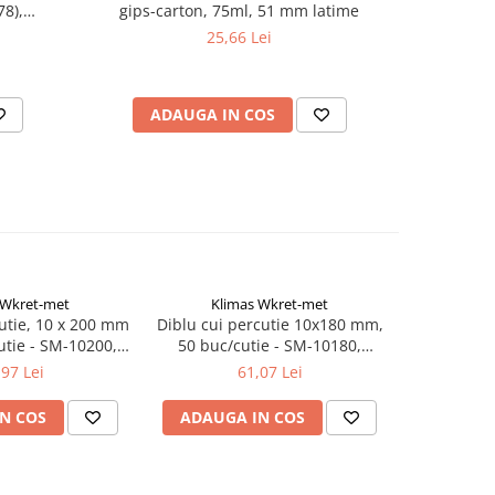
8),
gips-carton, 75ml, 51 mm latime
1
25,66 Lei
ADAUGA IN COS
AD
 Wkret-met
Klimas Wkret-met
Kli
utie, 10 x 200 mm
Diblu cui percutie 10x180 mm,
Diblu cui 
cutie - SM-10200,
50 buc/cutie - SM-10180,
50 bucati
 Wkret-met
Klimas Wkret-met
Kli
,97 Lei
61,07 Lei
N COS
ADAUGA IN COS
ADAUG