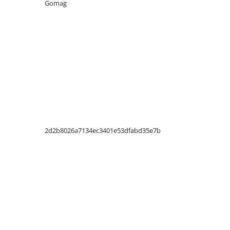
Gomag
Electrice
Prelungitoare si derulatoare
Prize, intrerupatoare si stechere
Intrerupatoare
Prize
Stechere
Banda izolatoare
Cablu si tubulatura
2d2b8026a7134ec3401e53dfabd35e7b
Corpuri si surse de iluminat
Becuri si tuburi LED
Curte si gradina
Garduri metalice
Plasa gard
Stalpi gard
Panouri gard
Utilaje pentru gradina