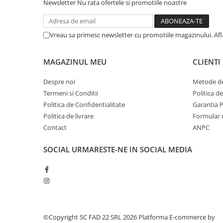
Silicon
Newsletter
Nu rata ofertele si promotiile noastre
Spuma
Accesorii parchet
Vreau sa primesc newsletter cu promotiile magazinului. Af
Plinta si accesorii
Izolatori parchet
MAGAZINUL MEU
CLIENTI
Profile trecere
Despre noi
Metode de
Benzi adezive
Termeni si Conditii
Politica d
Tencuieli decorative si vopsele
Politica de Confidentialitate
Garantia 
Vopsele speciale si spray vopsea
Politica de livrare
Formular 
Chituri pentru rosturi
Contact
ANPC
Unelte si accesorii pentru zidarie si
zugravit
SOCIAL
URMARESTE-NE IN SOCIAL MEDIA
Unelte pentru gresie si faianta
Acoperis
Sindrila bituminoasa si accesorii
Placi ondulate si accesorii
©Copyright SC FAD 22 SRL 2026
Platforma E-commerce by
Folii acoperis