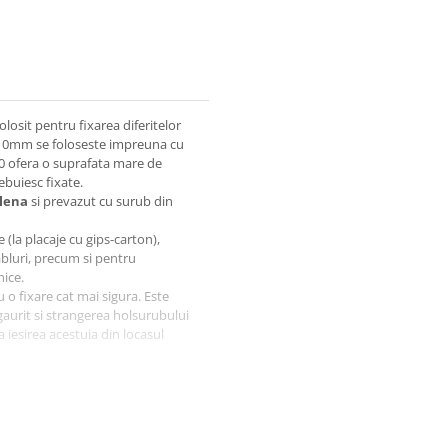
losit pentru fixarea diferitelor
lu 10mm se foloseste impreuna cu
80 ofera o suprafata mare de
rebuiesc fixate.
ilena
si prevazut cu surub din
(la placaje cu gips-carton),
cabluri, precum si pentru
nice.
o fixare cat mai sigura. Este
egaurit si strangerea holsurubului
a iesirea acestuia din locasul