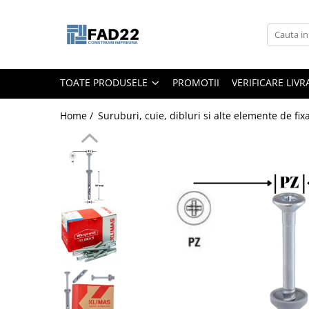
Toate Produsele
Materiale de constructii
TOATE PRODUSELE
PROMOTII
VERIFICARE LIV
Termoizolatii
Vata minerala
Home /
Suruburi, cuie, dibluri si alte elemente de fix
Polistiren
Accesorii termosistem
Lemn pentru constructii
OSB
Cherestea
Dusumea
Lambriu
Tavan
Accesorii pentru cofraje
Materiale prafoase