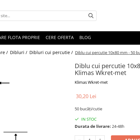
RARE FLOTA PROPRIE
CERE OFERTA
BLOG
are /
Dibluri /
Dibluri cui percutie /
Diblu cui percutie 10x80 mm - 50 b
Diblu cui percutie 10x
Klimas Wkret-met
Klimas Wkret-met
30,20 Lei
50 bucăți/cutie
IN STOC
Durata de livrare:
24-48h