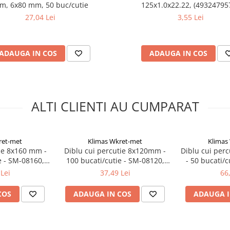
m, 6x80 mm, 50 buc/cutie
125x1.0x22.22, (493247957
MILWAUKEE
27,04 Lei
3,55 Lei
ADAUGA IN COS
ADAUGA IN COS
ALTI CLIENTI AU CUMPARAT
ret-met
Klimas Wkret-met
Klimas
tie 8x160 mm -
Diblu cui percutie 8x120mm -
Diblu cui perc
e - SM-08160,
100 bucati/cutie - SM-08120,
- 50 bucati/
ret-met
Klimas Wkret-met
Klimas
Lei
37,49 Lei
66
COS
ADAUGA IN COS
ADAUGA I