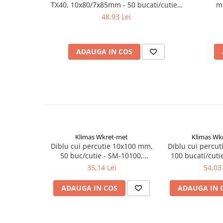
TX40, 10x80/7x85mm - 50 bucati/cutie -
m
Suruburi pentru lemn
KPR-FAST-10080K, Klimas Wkret-met
48,93 Lei
Suruburi autoforante
Suruburi pentru tabla
Ancore mecanice
ADAUGA IN COS
Cuie
Cuie constructii
Finisaje si amenajari interioare
Gips carton, profile si accesorii
Placi gips carton
Profile gips carton
Klimas Wkret-met
Klimas Wk
Accesorii gips carton
Diblu cui percutie 10x100 mm,
Diblu cui percu
50 buc/cutie - SM-10100,
100 bucati/cuti
Benzi gips carton
Klimas Wkret-met
Klimas Wk
35,14 Lei
54,03 
Accesorii tencuieli
Silicon, spume si adezivi de montaj
ADAUGA IN COS
ADAUGA IN 
Adezivi montaj
Etanse