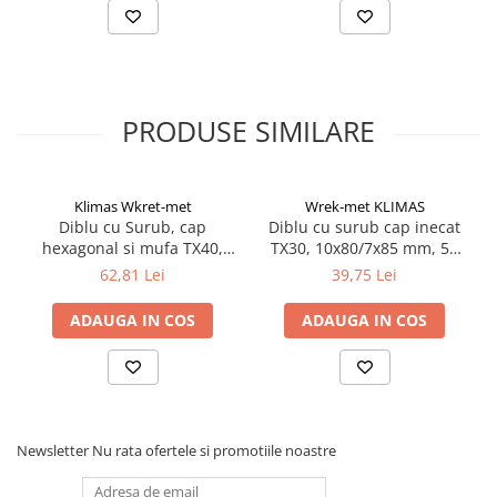
Electrice
Prelungitoare si derulatoare
Prize, intrerupatoare si stechere
PRODUSE SIMILARE
Intrerupatoare
Prize
Stechere
Klimas Wkret-met
Wrek-met KLIMAS
Banda izolatoare
Diblu cu Surub, cap
Diblu cu surub cap inecat
hexagonal si mufa TX40,
TX30, 10x80/7x85 mm, 50
Cablu si tubulatura
10x180/7x185mm - 25
buc/cutie - KLIMAS Wrek-
62,81 Lei
39,75 Lei
Corpuri si surse de iluminat
bucati/cutie - KPR-FAST-
met
10180K, Klimas Wkret-met
Becuri si tuburi LED
ADAUGA IN COS
ADAUGA IN COS
Curte si gradina
Garduri metalice
Plasa gard
Stalpi gard
Newsletter
Nu rata ofertele si promotiile noastre
Panouri gard
Utilaje pentru gradina