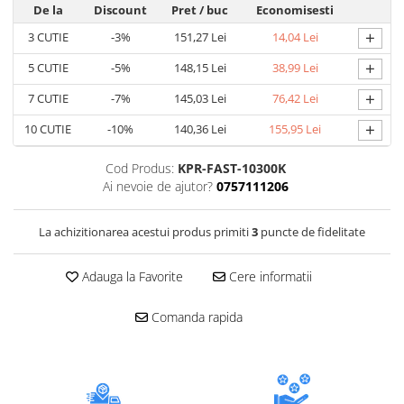
Accesorii electrice
De la
Discount
Pret
/ buc
Economisesti
Amestecatoare electrice
+
3
CUTIE
-3%
151,27 Lei
14,04 Lei
Scule de mana
+
5
CUTIE
-5%
148,15 Lei
38,99 Lei
Surubelnite, clesti si chei
+
7
CUTIE
-7%
145,03 Lei
76,42 Lei
Ciocane si topoare
+
10
CUTIE
-10%
140,36 Lei
155,95 Lei
Dalti, spituri, leviere
Cuttere, cutite si foarfece
Cod Produs:
KPR-FAST-10300K
Fierastraie
Ai nevoie de ajutor?
0757111206
Accesorii si consumabile
Accesorii pentru polizare, slefuire
La achizitionarea acestui produs primiti
3
puncte de fidelitate
si frezare
Biti
Adauga la Favorite
Cere informatii
Burghie
Comanda rapida
Organizatoare
Accesorii unelte
Role abrazive
Unelte electrice speciale