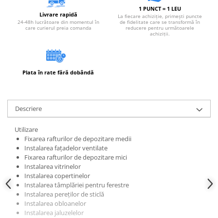
Instrumente de masurat si trasat
1 PUNCT = 1 LEU
Livrare rapidă
La fiecare achiziție, primești puncte
Rigle si echere
24-48h lucrătoare din momentul în
de fidelitate care se transformă în
care curierul preia comanda
reducere pentru următoarele
Nivele
achiziții.
Rulete
Markere
Suruburi, cuie, dibluri si alte
Plata în rate fără dobândă
elemente de fixare
Dibluri
Descriere
Dibluri cu surub
Dibluri cui percutie
Utilizare
Dibluri cu carlig
Fixarea rafturilor de depozitare medii
Dibluri pentru gips-carton
Instalarea fațadelor ventilate
Fixarea rafturilor de depozitare mici
Dibluri pentru lemn
Instalarea vitrinelor
Dibluri pentru termoizolatii
Instalarea copertinelor
Instalarea tâmplăriei pentru ferestre
Dibluri rosii SFX
Instalarea pereților de sticlă
Suruburi
Instalarea obloanelor
Instalarea jaluzelelor
Suruburi pentru gips-carton