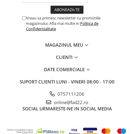
Aparate de spalat cu presiune
Aspiratoar, suflante si
Vreau sa primesc newsletter cu promotiile
pulverizatoare
magazinului. Afla mai multe in
Politica de
Confidentialitate
Masini de tuns iarba, trimmere si
accesorii
Furtunuri si conectori
MAGAZINUL MEU
Accesorii si unelte pentru gradina
CLIENTI
Pompe apa
DATE COMERCIALE
Scari aluminiu / otel
SUPORT CLIENTI
LUNI - VINERI 08:00 - 17:00
Solutii curatare
Echipamente de protectie si
0757111206
imbracaminte
online@fad22.ro
Incaltaminte
SOCIAL
URMARESTE-NE IN SOCIAL MEDIA
Accesorii echipament
Imbracaminte
Manusi