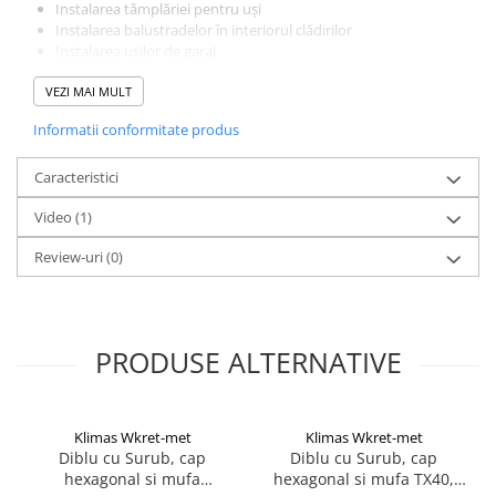
Instalarea tâmplăriei pentru uși
Suruburi pentru lemn
Instalarea balustradelor în interiorul clădirilor
Suruburi autoforante
Instalarea ușilor de garaj
Elemente de fixare a instalațiilor din clădiri
Suruburi pentru tabla
VEZI MAI MULT
Ancore mecanice
Informatii conformitate produs
Cuie
Cuie constructii
Caracteristici
Finisaje si amenajari interioare
Video
(1)
Gips carton, profile si accesorii
Review-uri
(0)
Placi gips carton
Profile gips carton
Accesorii gips carton
Benzi gips carton
PRODUSE ALTERNATIVE
Accesorii tencuieli
Silicon, spume si adezivi de montaj
Klimas Wkret-met
Klimas Wkret-met
Adezivi montaj
Diblu cu Surub, cap
Diblu cu Surub, cap
Etanse
hexagonal si mufa
hexagonal si mufa TX40,