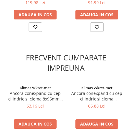
TX40,10x260/7x265mm - 25
10x230/7x235mm - 25
Silicon
119,98 Lei
91,99 Lei
bucati/cutie - KPR-FAST-
bucati/cutie - KPR-FAST-
Spuma
10260K, Klimas Wkret-met
10230K, Klimas Wkret-met
ADAUGA IN COS
ADAUGA IN COS
Accesorii parchet
Plinta si accesorii
Izolatori parchet
Profile trecere
Benzi adezive
FRECVENT CUMPARATE
Tencuieli decorative si vopsele
IMPREUNA
Vopsele speciale si spray vopsea
Chituri pentru rosturi
Unelte si accesorii pentru zidarie si
Klimas Wkret-met
Klimas Wkret-met
zugravit
Ancora conexpand cu cep
Ancora conexpand cu cep
Unelte pentru gresie si faianta
cilindric si clema 8x95mm -
cilindric si clema
50 buc/cutie - LE-ZN-08095,
10x135mm - 25 buc/cutie -
Acoperis
63,16 Lei
65,88 Lei
Klimas Wkret-met
LE-ZN-10135, Klimas Wkret-
Sindrila bituminoasa si accesorii
met
Placi ondulate si accesorii
ADAUGA IN COS
ADAUGA IN COS
Folii acoperis