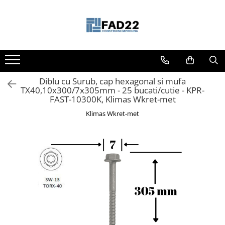
Toate Produsele
Materiale de constructii
Termoizolatii
Diblu cu Surub, cap hexagonal si mufa
Vata minerala
TX40,10x300/7x305mm - 25 bucati/cutie - KPR-
Polistiren
FAST-10300K, Klimas Wkret-met
Accesorii termosistem
Klimas Wkret-met
Lemn pentru constructii
OSB
Cherestea
Dusumea
Lambriu
Tavan
Accesorii pentru cofraje
Materiale prafoase