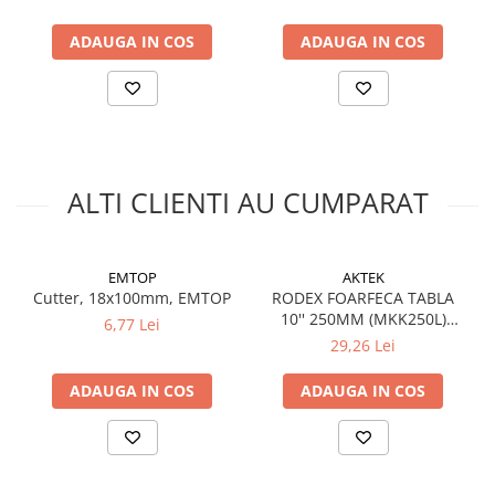
Silicon
Spuma
ADAUGA IN COS
ADAUGA IN COS
Accesorii parchet
Plinta si accesorii
Izolatori parchet
Profile trecere
Benzi adezive
ALTI CLIENTI AU CUMPARAT
Tencuieli decorative si vopsele
Vopsele speciale si spray vopsea
EMTOP
AKTEK
Chituri pentru rosturi
Cutter, 18x100mm, EMTOP
RODEX FOARFECA TABLA
Unelte si accesorii pentru zidarie si
10'' 250MM (MKK250L)
6,77 Lei
zugravit
(6/48)
29,26 Lei
Unelte pentru gresie si faianta
ADAUGA IN COS
ADAUGA IN COS
Acoperis
Sindrila bituminoasa si accesorii
Placi ondulate si accesorii
Folii acoperis