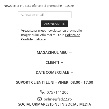
Newsletter
Nu rata ofertele si promotiile noastre
Electrice
Prelungitoare si derulatoare
Prize, intrerupatoare si stechere
Intrerupatoare
Vreau sa primesc newsletter cu promotiile
Prize
magazinului. Afla mai multe in
Politica de
Confidentialitate
Stechere
Banda izolatoare
MAGAZINUL MEU
Cablu si tubulatura
Corpuri si surse de iluminat
CLIENTI
Becuri si tuburi LED
DATE COMERCIALE
Curte si gradina
SUPORT CLIENTI
LUNI - VINERI 08:00 - 17:00
Garduri metalice
Plasa gard
0757111206
Stalpi gard
online@fad22.ro
Panouri gard
SOCIAL
URMARESTE-NE IN SOCIAL MEDIA
Utilaje pentru gradina