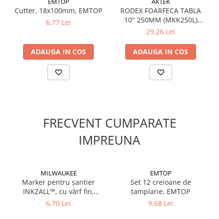
EMTOP
AKTEK
Suruburi pentru lemn
Cutter, 18x100mm, EMTOP
RODEX FOARFECA TABLA
10'' 250MM (MKK250L)
Suruburi autoforante
6,77 Lei
(6/48)
29,26 Lei
Suruburi pentru tabla
Ancore mecanice
ADAUGA IN COS
ADAUGA IN COS
Cuie
Cuie constructii
Finisaje si amenajari interioare
Gips carton, profile si accesorii
Placi gips carton
FRECVENT CUMPARATE
Profile gips carton
IMPREUNA
Accesorii gips carton
Benzi gips carton
Accesorii tencuieli
MILWAUKEE
EMTOP
Silicon, spume si adezivi de montaj
Marker pentru șantier
Set 12 creioane de
INKZALL™, cu vârf fin,
tamplarie, EMTOP
Adezivi montaj
(48223100), MILWAUKEE
6,70 Lei
9,68 Lei
Etanse