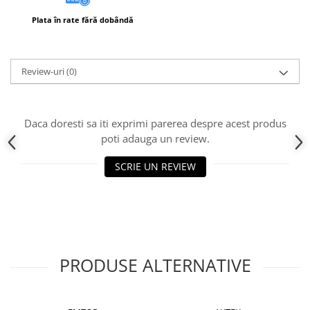
Instrumente de masurat si trasat
Plata în rate fără dobândă
Rigle si echere
Nivele
Rulete
Review-uri
(0)
Markere
Suruburi, cuie, dibluri si alte
elemente de fixare
Daca doresti sa iti exprimi parerea despre acest produs
Dibluri
poti adauga un review.
Dibluri cu surub
SCRIE UN REVIEW
Dibluri cui percutie
Dibluri cu carlig
Dibluri pentru gips-carton
Dibluri pentru lemn
Dibluri pentru termoizolatii
PRODUSE ALTERNATIVE
Dibluri rosii SFX
Suruburi
Suruburi pentru gips-carton