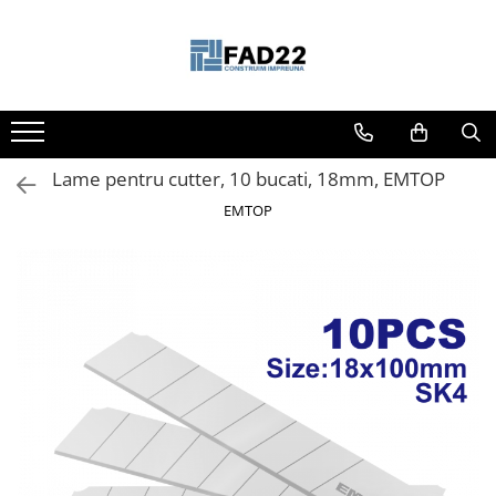
Toate Produsele
Materiale de constructii
Termoizolatii
Lame pentru cutter, 10 bucati, 18mm, EMTOP
Vata minerala
Polistiren
EMTOP
Accesorii termosistem
Lemn pentru constructii
OSB
Cherestea
Dusumea
Lambriu
Tavan
Accesorii pentru cofraje
Materiale prafoase