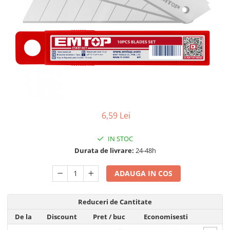
Adezivi
Gleturi
Ipsos
Mortare
Tencuieli decorative
Sape de egalizare, sape
autonivelante si pardoseli
industriale
Zidarie
Buiandrugi
6,59 Lei
Caramizi
IN STOC
Scule electrice, unelte si accesorii
Durata de livrare:
24-48h
Scule electrice
Acumulatori
ADAUGA IN COS
Masini de gaurit si insurubat
Polizoare unghiulare
Reduceri de Cantitate
Ferastraie circulare
De la
Discount
Pret
/ buc
Economisesti
Generatoare