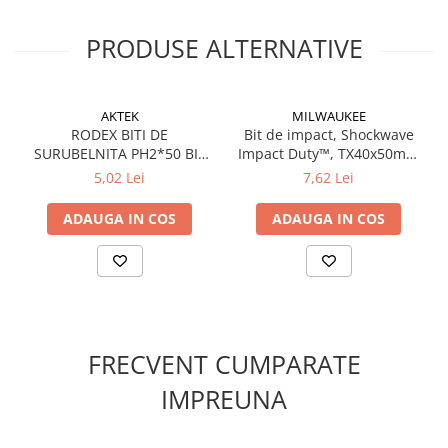
PRODUSE ALTERNATIVE
AKTEK
MILWAUKEE
RODEX BITI DE
Bit de impact, Shockwave
SURUBELNITA PH2*50 BIT
Impact Duty™, TX40x50mm
TORSION 2 BUC/CARD
- 1 buc (4932430890),
5,02 Lei
7,62 Lei
SANDWICH
MILWAUKEE
ADAUGA IN COS
ADAUGA IN COS
FRECVENT CUMPARATE
IMPREUNA