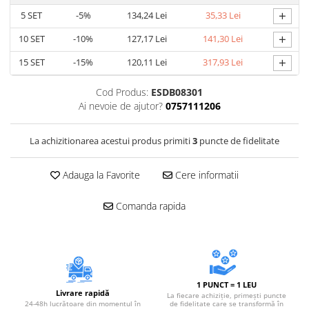
+
5
SET
-5%
134,24 Lei
35,33 Lei
+
10
SET
-10%
127,17 Lei
141,30 Lei
+
15
SET
-15%
120,11 Lei
317,93 Lei
Cod Produs:
ESDB08301
Ai nevoie de ajutor?
0757111206
La achizitionarea acestui produs primiti
3
puncte de fidelitate
Adauga la Favorite
Cere informatii
Comanda rapida
1 PUNCT = 1 LEU
Livrare rapidă
La fiecare achiziție, primești puncte
24-48h lucrătoare din momentul în
de fidelitate care se transformă în