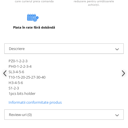
care curierul preia comanda
reducere pentru următoarele
achiziții.
Plata în rate fără dobândă
Descriere
PZ0-1-2-2-3
PH0-1-2-2-3-4
SL3-4-5-6
T10-15-20-25-27-30-40
H3-4-5-6
S1-2-3
1pcs bits holder
Informatii conformitate produs
Review-uri
(0)