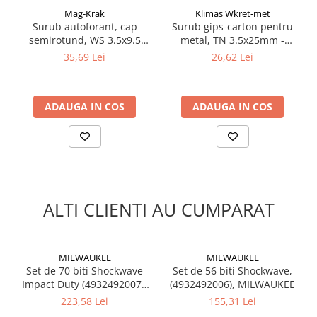
Mag-Krak
Klimas Wkret-met
Surub autoforant, cap
Surub gips-carton pentru
semirotund, WS 3.5x9.5
metal, TN 3.5x25mm -
mm, 1000 buc/cutie
KSGM-35025, Klimas Wkret-
35,69 Lei
26,62 Lei
met
ADAUGA IN COS
ADAUGA IN COS
ALTI CLIENTI AU CUMPARAT
MILWAUKEE
MILWAUKEE
Set de 70 biti Shockwave
Set de 56 biti Shockwave,
Impact Duty (4932492007),
(4932492006), MILWAUKEE
MILWAUKEE
223,58 Lei
155,31 Lei